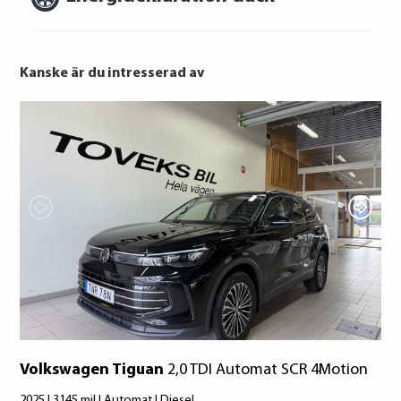
Kanske är du intresserad av
BRIDGESTONE
Hankook
Hankook
Bridgestone
Kumho
Falken
Kumho
Goodyear
Volkswagen Tiguan
2,0 TDI Automat SCR 4Motion
2025 | 3145 mil | Automat | Diesel