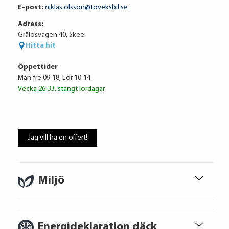
E-post:
niklas.olsson@toveksbil.se
Adress:
Ränta
6.95%
Grålösvägen 40, Skee
Uppläggningsavgift
495 kr
Hitta hit
Administrationskostnad
59 kr/mån
Öppettider
Mån-fre 09-18, Lör 10-14
Vecka 26-33, stängt lördagar.
Att låna kostar pengar!
Om du inte kan betala tillbaka skulden i
Jag vill ha en offert!
tid riskerar du en betalningsanmärkning,
Det kan leda till svårigheter att få hyra
bostad, teckna abonnemang och få nya
lån. För stöd, vänd dig till budget- och
Miljö
skuldrådgivare i din kommun.
Konsumentuppgifter finns på
konsumentverket.se
Energideklaration däck