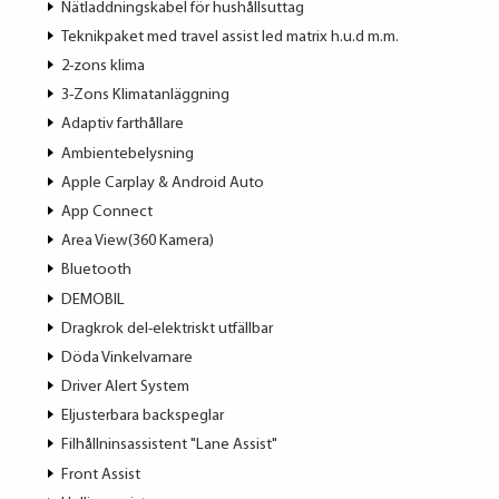
Nätladdningskabel för hushållsuttag
Teknikpaket med travel assist led matrix h.u.d m.m.
2-zons klima
3-Zons Klimatanläggning
Adaptiv farthållare
Ambientebelysning
Apple Carplay & Android Auto
App Connect
Area View(360 Kamera)
Bluetooth
DEMOBIL
Dragkrok del-elektriskt utfällbar
Döda Vinkelvarnare
Driver Alert System
Eljusterbara backspeglar
Filhållninsassistent "Lane Assist"
Front Assist