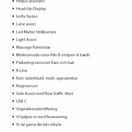
Helljus assistans
Head-Up-Display
Isofix fästen
Lane assist
Led Matrix Strålkastare
Light Assist
Massage framstolar
Mörktornade rutor från B-stolpen & bakåt
Parkeringssensorer fram och bak
R-Line
Ratt. läderklädd. multi. uppvärmbar
Regnsensor
Side Assist med Rear Traffic Alert
USB C
Vägmärkesidentifiering
Vi hjälper er med finansiering
Vi tar gärna din bil i inbyte