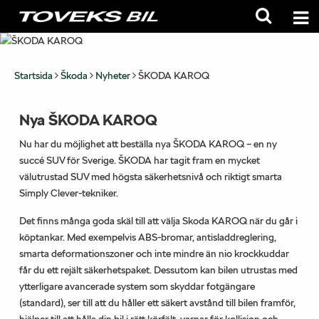
Startsida
Škoda
Nyheter
ŠKODA KAROQ
Nya ŠKODA KAROQ
Nu har du möjlighet att beställa nya ŠKODA KAROQ – en ny
succé SUV för Sverige. ŠKODA har tagit fram en mycket
välutrustad SUV med högsta säkerhetsnivå och riktigt smarta
Simply Clever-tekniker.
Det finns många goda skäl till att välja Skoda KAROQ när du går i
köptankar. Med exempelvis ABS-bromar, antisladdreglering,
smarta deformationszoner och inte mindre än nio krockkuddar
får du ett rejält säkerhetspaket. Dessutom kan bilen utrustas med
ytterligare avancerade system som skyddar fotgängare
(standard), ser till att du håller ett säkert avstånd till bilen framför,
hjälper till att hålla din bil i rätt körfält, varnar för kollision och