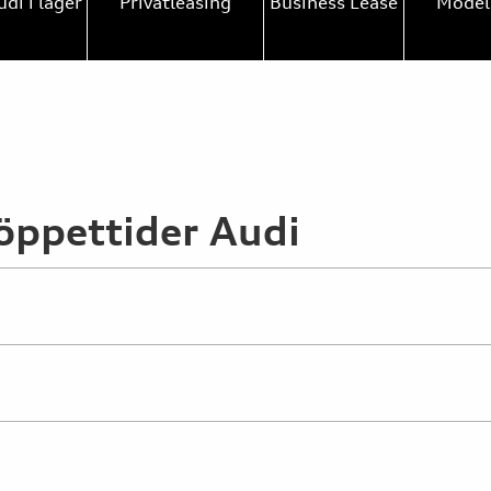
udi i lager
Privatleasing
Business Lease
Model
öppettider Audi