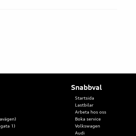
Snabbval
Startsida
Lastbilar
Arbeta hos oss
lavägen)
Boka service
 gata 1)
Volkswagen
Audi