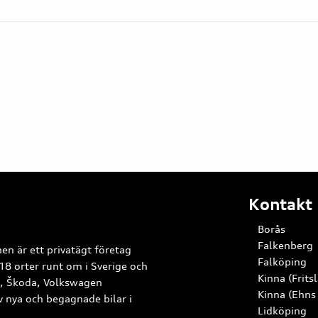
Kontakt
Borås
Falkenberg
en är ett privatägt företag
Falköping
18 orter runt om i Sverige och
Kinna (Frits
A, Škoda, Volkswagen
Kinna (Ehns
av nya och begagnade bilar i
Lidköping