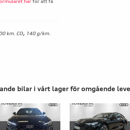
ormuläret här
för att få
100 km. CO₂ 140 g/km.
ande bilar i vårt lager för omgående lev