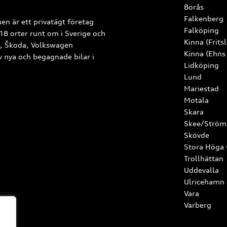
Borås
Falkenberg
en är ett privatägt företag
Falköping
18 orter runt om i Sverige och
Kinna (Frits
A, Škoda, Volkswagen
Kinna (Ehns
av nya och begagnade bilar i
Lidköping
Lund
Mariestad
Motala
Skara
Skee/Ström
Skövde
Stora Höga
Trollhättan
Uddevalla
Ulricehamn
Vara
Varberg