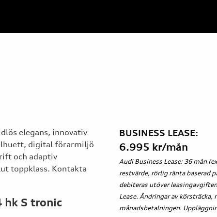
dlös elegans, innovativ
BUSINESS LEASE:
huett, digital förarmiljö
6.995 kr/mån
ift och adaptiv
Audi Business Lease: 36 mån (exk
lut toppklass. Kontakta
restvärde, rörlig ränta baserad
debiteras utöver leasingavgiften
Lease. Ändringar av körsträcka, r
 hk S tronic
månadsbetalningen. Uppläggning