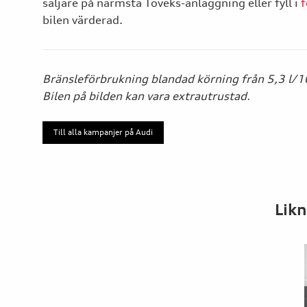
säljare på närmsta Toveks-anläggning eller fyll i
f
bilen värderad.
Bränsleförbrukning blandad körning från 5,3 l/
Bilen på bilden kan vara extrautrustad.
Till alla kampanjer på Audi
Likn