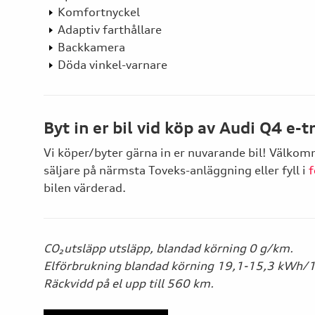
Komfortnyckel
Adaptiv farthållare
Backkamera
Döda vinkel-varnare
Byt in er bil vid köp av Audi Q4 e-t
Vi köper/byter gärna in er nuvarande bil! Välko
säljare på närmsta Toveks-anläggning eller fyll i
f
bilen värderad.
CO₂utsläpp utsläpp, blandad körning 0 g/km.
Elförbrukning blandad körning 19,1-15,3 kWh
Räckvidd på el upp till 560 km.