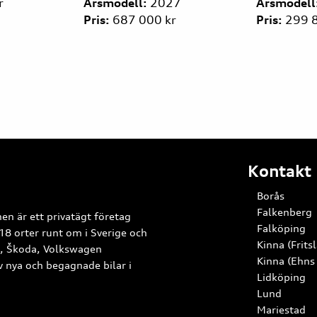
smodell:
2027
Årsmodell:
2024
s:
687 000 kr
Pris:
299 800 kr
Kontakt
Borås
Falkenberg
en är ett privatägt företag
Falköping
18 orter runt om i Sverige och
Kinna (Frits
A, Škoda, Volkswagen
Kinna (Ehns
av nya och begagnade bilar i
Lidköping
Lund
Mariestad