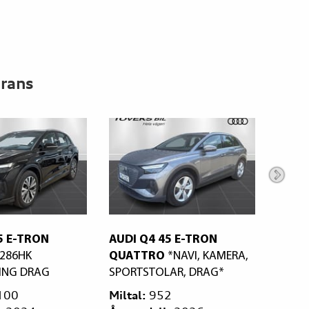
erans
AUDI Q4 45 E-TRON
AUDI Q4 45 SPORTBAC
QUATTRO
*NAVI, KAMERA,
E-TRON QUATTRO
S-LI
SPORTSTOLAR, DRAG*
286HK
Miltal:
952
Miltal:
1060