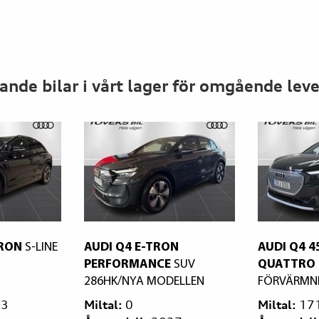
ande bilar i vårt lager för omgående lev
DI Q4 E-TRON
AUDI Q4 45 E-TRON
ERFORMANCE
SUV
QUATTRO
286HK
6HK/NYA MODELLEN
FÖRVÄRMNING DRAG
ltal:
0
Miltal:
17100