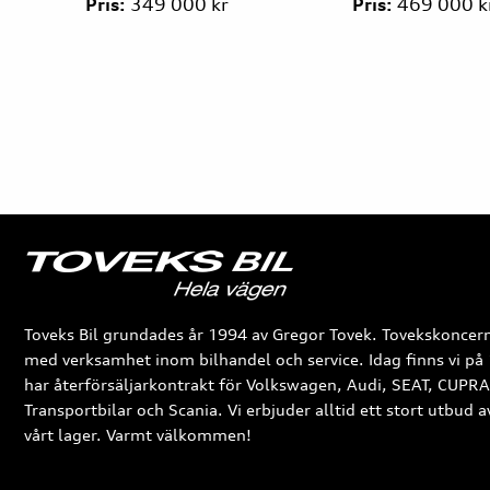
9 000 kr
Pris:
469 000 kr
År
Pri
Toveks Bil grundades år 1994 av Gregor Tovek. Tovekskoncern
med verksamhet inom bilhandel och service. Idag finns vi på 
har återförsäljarkontrakt för Volkswagen, Audi, SEAT, CUPR
Transportbilar och Scania. Vi erbjuder alltid ett stort utbud 
vårt lager. Varmt välkommen!