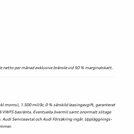
de netto per månad exklusive bränsle vid 50 % marginalskatt.
l moms), 1.500 mil/år, 0 % särskild leasingavgift, garanterat
 på VWFS basränta. Eventuella övermil samt onormalt slitage
. Audi Serviceavtal och Audi Försäkring ingår. Uppläggnings-
ommer.