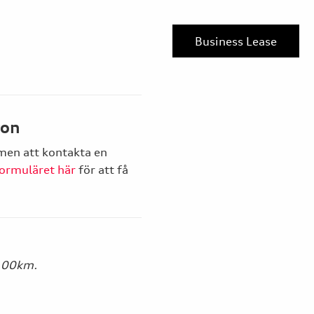
Business Lease
ron
mmen att kontakta en
ormuläret här
för att få
/100km.