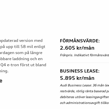
uppdaterad version med
FÖRMÅNSVÄRDE:
på upp till 58 mil enligt
2.605 kr/mån
vardagen som på längre
Frånpris. Indikativt förmånsvär
abbare laddning och en
Q4 e-tron först ut bland
BUSINESS LEASE:
ning.
5.895 kr/mån
e
Audi Business Lease: 36 mån (exk
restvärde, rörlig ränta baserad
debiteras utöver leasingavgiften
och administrationsavgift tillk