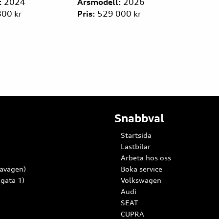
Årsmodell:
2026
Årsmodell:
2026
Pris:
529 000 kr
Pris:
589 900 kr
Snabbval
Startsida
Lastbilar
Arbeta hos oss
lavägen)
Boka service
 gata 1)
Volkswagen
Audi
SEAT
CUPRA