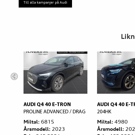
Till alla kampanjer på Audi
Likn
4 40 E-TRON
AUDI Q4 40 E-TRON
S-LINE
AU
E ADVANCED / DRAG
204HK
P
28
6815
Miltal:
4980
ell:
2023
Årsmodell:
2023
Mi