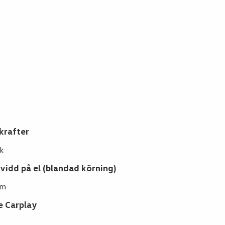
krafter
k
vidd på el (blandad körning)
km
e Carplay