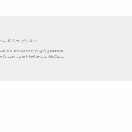
 vid 50 % marginalskatt.
r, 0 % särskild leasingavgift, garanterat
en Serviceavtal och Volkswagen Försäkring