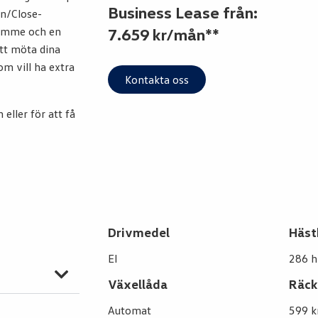
Business Lease från:
en/Close-
rymme och en
7.659 kr/mån**
att möta dina
om vill ha extra
Kontakta oss
eller för att få
Drivmedel
Häst
El
286 h
Växellåda
Räck
Automat
599 