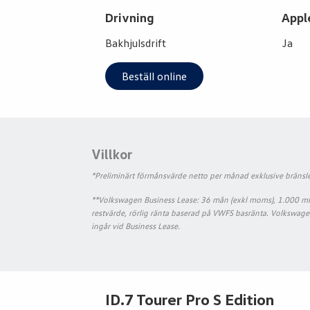
Drivning
Appl
Bakhjulsdrift
Ja
Beställ online
Villkor
*Preliminärt förmånsvärde netto per månad exklusive bränsle
**Volkswagen Business Lease: 36 mån (exkl moms), 1.000 mil/å
restvärde, rörlig ränta baserad på VWFS basränta. Volkswag
ingår vid Business Lease.
ID.7 Tourer Pro S Edition