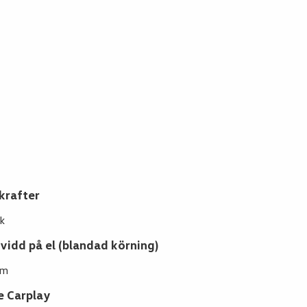
krafter
k
vidd på el (blandad körning)
km
e Carplay