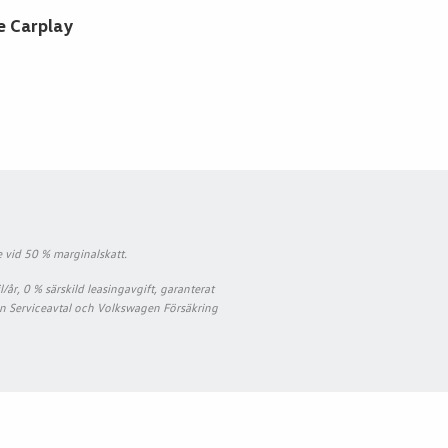
e Carplay
 vid 50 % marginalskatt.
r, 0 % särskild leasingavgift, garanterat
en Serviceavtal och Volkswagen Försäkring