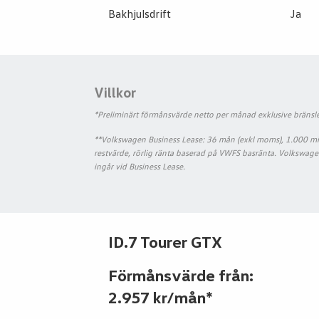
Bakhjulsdrift
Ja
Villkor
*Preliminärt förmånsvärde netto per månad exklusive bränsle
**Volkswagen Business Lease: 36 mån (exkl moms), 1.000 mil/å
restvärde, rörlig ränta baserad på VWFS basränta. Volkswag
ingår vid Business Lease.
ID.7 Tourer GTX
Förmånsvärde från:
2.957 kr/mån*