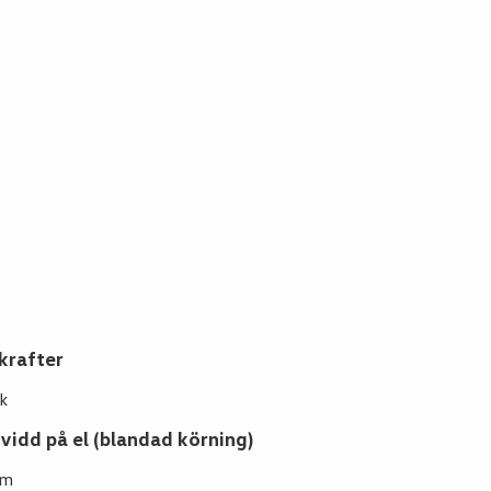
krafter
k
vidd på el (blandad körning)
km