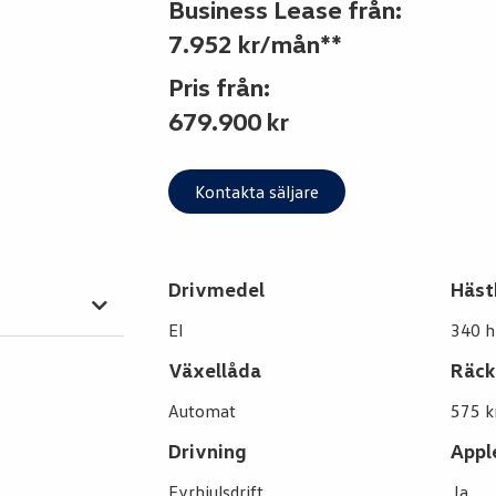
Business Lease från:
7.952 kr/mån**
Pris från:
679.900 kr
Kontakta säljare
Drivmedel
Häst
El
340 h
Växellåda
Räck
Automat
575 
Drivning
Appl
Fyrhjulsdrift
Ja