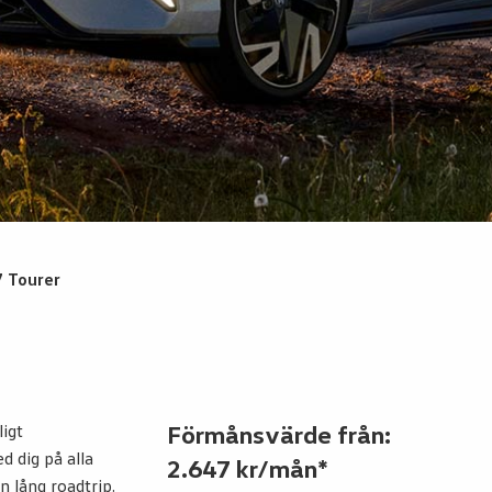
7 Tourer
ligt
Förmånsvärde från:
d dig på alla
2.647 kr/mån*
n lång roadtrip.