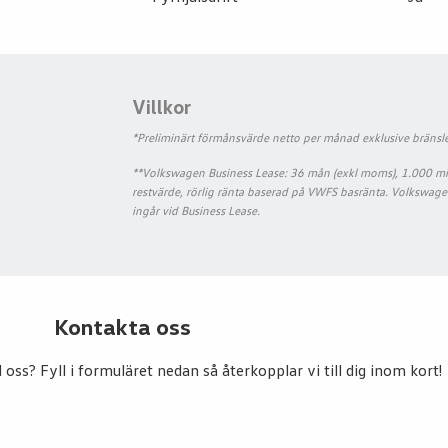
Villkor
*Preliminärt förmånsvärde netto per månad exklusive bränsle
**Volkswagen Business Lease: 36 mån (exkl moms), 1.000 mil/å
restvärde, rörlig ränta baserad på VWFS basränta. Volkswag
ingår vid Business Lease.
Kontakta oss
ss? Fyll i formuläret nedan så återkopplar vi till dig inom kort!