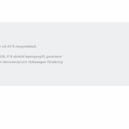
 vid 50 % marginalskatt.
r, 0 % särskild leasingavgift, garanterat
en Serviceavtal och Volkswagen Försäkring