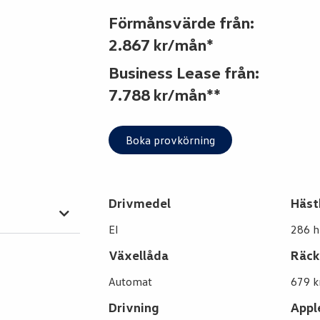
Förmånsvärde från:
2.867 kr/mån*
Business Lease från:
7.788 kr/mån**
Boka provkörning
Drivmedel
Häst
El
286 h
Växellåda
Räck
Automat
679 
Drivning
Appl