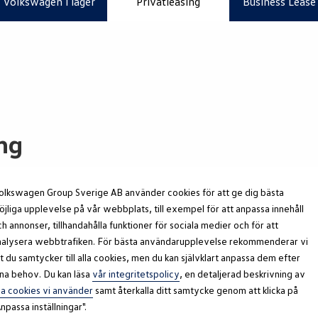
Volkswagen i lager
Privatleasing
Business Lease
ng