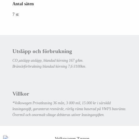
Antal säten
7 st
Utsläpp och förbrukning
CO₂utsläpp utsläpp, blandad körning 167 g/km.
Bränsleförbrukning blandad körning 7,6 l/100km.
Villkor
*Volkswagen Privatleasing 36 mån, 3 000 mil, 15.000 kr i särskild
leasingavgift, garanterat restvärde, rörlig ränta baserad på VWFS basränta.
Övermil och onormalt slitage debiteras utöver leasingavgiften.