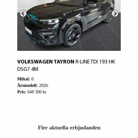
K
VOLKSWAGEN TAYRON
R-LINE TDI 193 HK
VO
DSG7 4M
1.5
Miltal:
0
Milt
Årsmodell:
2026
Års
Pris:
648 300 kr
Pris
Fler aktuella erbjudanden