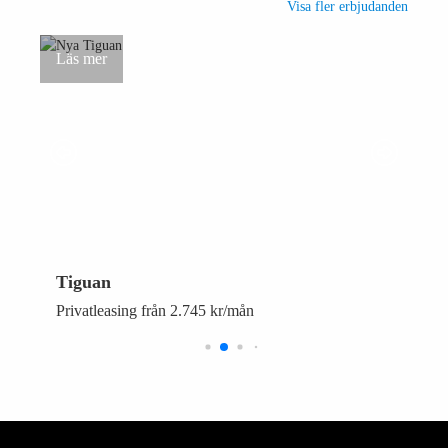
Visa fler erbjudanden
Tiguan
Privatleasing från 2.745 kr/mån
P