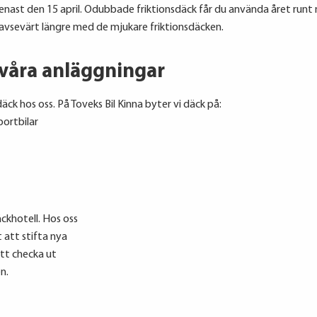
nast den 15 april. Odubbade friktionsdäck får du använda året run
avsevärt längre med de mjukare friktionsdäcken.
 våra anläggningar
äck hos oss.
På Toveks Bil Kinna byter vi däck på:
portbilar
äckhotell. Hos oss
 att stifta nya
tt checka ut
n.