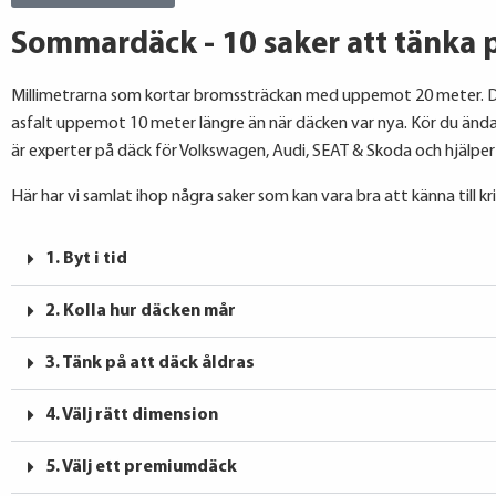
Sommardäck - 10 saker att tänka 
Millimetrarna som kortar bromssträckan med uppemot 20 meter. 
asfalt uppemot 10 meter längre än när däcken var nya. Kör du ända 
är experter på däck för Volkswagen, Audi, SEAT & Skoda och hjälper 
Här har vi samlat ihop några saker som kan vara bra att känna till kr
1. Byt i tid
2. Kolla hur däcken mår
3. Tänk på att däck åldras
4. Välj rätt dimension
5. Välj ett premiumdäck