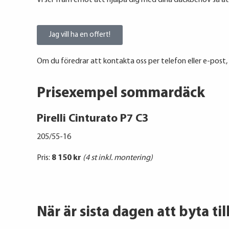
Vi ser fram emot att hjälpa dig med dina däckbehov så at
Jag vill ha en offert!
Om du föredrar att kontakta oss per telefon eller e-post,
Prisexempel sommardäck
Pirelli Cinturato P7 C3
205/55-16
Pris:
8 150 kr
(4 st inkl. montering)
När är sista dagen att byta ti