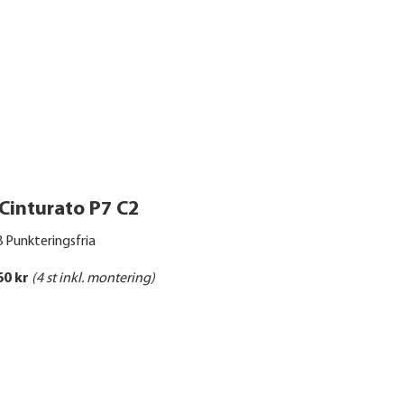
i Cinturato P7 C2
 Punkteringsfria
60 kr
(4 st inkl. montering)