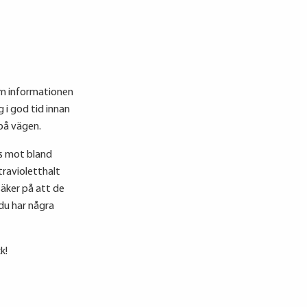
ram informationen
g i god tid innan
på vägen.
as mot bland
travioletthalt
säker på att de
du har några
k!