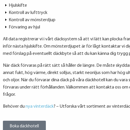
Hjulskifte
Kontroll av lufttryck
Kontroll av mönsterdjup
Förvaring av hjul
All data registrerar vi i vårt däcksystem så att vi lätt kan plocka f
inför nästa hjulskifte. Om mönsterdjupet är för lågt kontaktar vi di
med förslag på eventuellt däckbyte så att du kan känna dig trygg 
När däck förvaras på rätt sätt så håller de längre. De måste skydd
annat fukt, hög värme, direkt solljus, starkt neonljus som har hög ul
och oljor. När du förvarar dina däck på våra däckhotell kan du vara 
förvaras under rätt förhållanden. Välkommen att kontakta oss om 
frågor.
Behöver du
nya vinterdäck
? – Utforska vårt sortiment av vinterdäc
Boka däckhotell