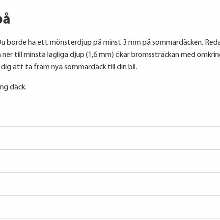
på
Du borde ha ett mönsterdjup på minst 3 mm på sommardäcken. Redan
ner till minsta lagliga djup (1,6 mm) ökar bromssträckan med omkrin
dig att ta fram nya sommardäck till din bil.
ing däck.