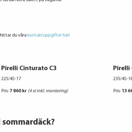
t du kan köra säkert på vägarna!
 hittar du våra
kontaktuppgifter här!
Pirelli Cinturato C3
Pirell
225/45-17
235/45-18
Pris:
7 860 kr
(4 st inkl. montering)
Pris:
13 6
ll sommardäck?​