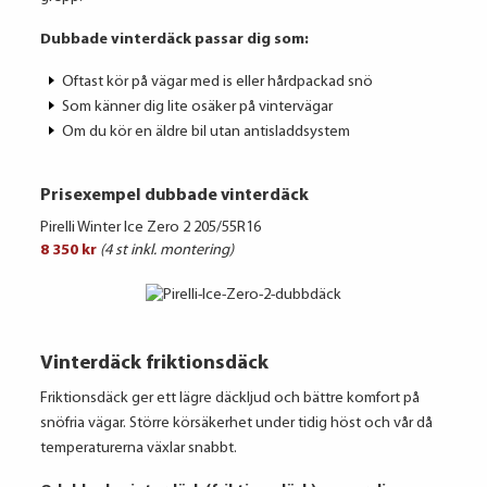
Dubbade vinterdäck passar dig som:
Oftast kör på vägar med is eller hårdpackad snö
Som känner dig lite osäker på vintervägar
Om du kör en äldre bil utan antisladdsystem
Prisexempel dubbade vinterdäck
Pirelli Winter Ice Zero 2 205/55R16
8 350 kr
(4 st inkl. montering)
Vinterdäck friktionsdäck
Friktionsdäck ger ett lägre däckljud och bättre komfort på
snöfria vägar. Större körsäkerhet under tidig höst och vår då
temperaturerna växlar snabbt.