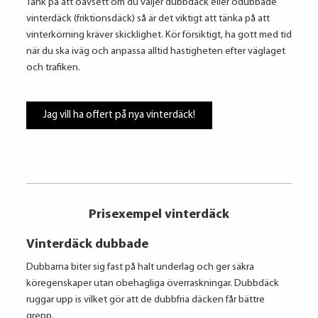
Tänk på att oavsett om du väljer dubbdäck eller odubbade
vinterdäck (friktionsdäck) så är det viktigt att tänka på att
vinterkörning kräver skicklighet. Kör försiktigt, ha gott med tid
när du ska iväg och anpassa alltid hastigheten efter väglaget
och trafiken.
Jag vill ha offert på nya vinterdäck!
Prisexempel vinterdäck
Vinterdäck dubbade
Dubbarna biter sig fast på halt underlag och ger säkra
köregenskaper utan obehagliga överraskningar. Dubbdäck
ruggar upp is vilket gör att de dubbfria däcken får bättre
grepp.