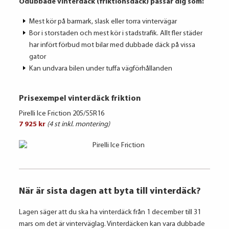
Odubbade vinterdäck (friktionsdäck) passar dig som:
Mest kör på barmark, slask eller torra vintervägar
Bor i storstaden och mest kör i stadstrafik. Allt fler städer
har infört förbud mot bilar med dubbade däck på vissa
gator
Kan undvara bilen under tuffa vägförhållanden
Prisexempel vinterdäck friktion
Pirelli Ice Friction 205/55R16
7 925 kr
(4 st inkl. montering)
När är sista dagen att byta till vinterdäck?
Lagen säger att du ska ha vinterdäck från 1 december till 31
mars om det är vinterväglag. Vinterdäcken kan vara dubbade