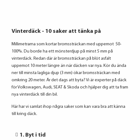
Vinterdäck - 10 saker att tänka på
Millimetrarna som kortar bromssträckan med uppemot 50-
100%. Du borde ha ett mönsterdjup på minst 5 mm på
vinterdäck. Redan där är bromssträckan på blöt asfalt
uppemot 10 meter längre än när däcken var nya. Kör du ända
ner till minsta lagliga djup (3 mm) ökar bromssträckan med
omkring 20 meter. Är det dags att byta? Vi är experter på däck
för Volkswagen, Audi, SEAT & Skoda och hjälper dig att ta fram
nya vinterdäck till din bil.
Här har vi samlat ihop några saker som kan vara bra att känna
till kring däck.
1. Byt i tid