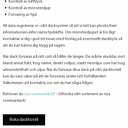
Kontroll av lufttryck
Kontroll av mönsterdjup
Förvaring av hjul
All data registrerar vi i vårt däcksystem så att vi lätt kan plocka fram
informationen inför nästa hjulskifte. Om mönsterdjupet är för lågt
kontaktar vi dig i god tid innan med förslag på eventuellt däckbyte så
att du kan känna dig trygg på vägen.
När däck förvaras på rätt sätt så håller de längre. De måste skyddas mot
bland annat fukt, hög värme, direkt solljus, starkt neonljus som har hög
ultravioletthalt och oljor. När du förvarar dina däck på vårt däckhotell
kan du vara säker på att de försvaras under rätt förhållanden.
Välkommen att kontakta oss om du har några frågor.
Behöver du
nya sommardäck
? – Utforska vårt sortiment av nya
sommardäck!
Boka däckhotell