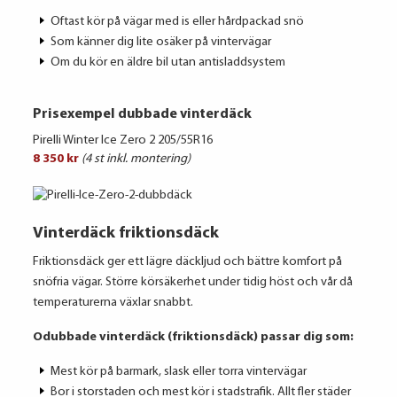
Oftast kör på vägar med is eller hårdpackad snö
Som känner dig lite osäker på vintervägar
Om du kör en äldre bil utan antisladdsystem
Prisexempel dubbade vinterdäck
Pirelli Winter Ice Zero 2 205/55R16
8 350 kr
(4 st inkl. montering)
Vinterdäck friktionsdäck
Friktionsdäck ger ett lägre däckljud och bättre komfort på
snöfria vägar. Större körsäkerhet under tidig höst och vår då
temperaturerna växlar snabbt.
Odubbade vinterdäck (friktionsdäck) passar dig som:
Mest kör på barmark, slask eller torra vintervägar
Bor i storstaden och mest kör i stadstrafik. Allt fler städer