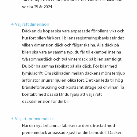
Till exempel: DOT XX XX XXXX 2524. Däcket är tillverkat
vecka 25 år 2024.
4. Välj rätt dimension
Däcken du köper ska vara anpassade för bilens vikt och
hur fort bilen får köra. I bilens registreringsbevis står det
vilken dimension däck och fälgar ska ha. Alla däck på
bilen ska vara av samma typ, du får till exempel inte ha
två sommardäck och två vinterdäck på bilen samtidigt.
Du bör ha samma fabrikat på alla däck. För bilar med
fyrhjulsdrift: Om skillnaden mellan däckens mönsterdjup
är för stor, snurrar hjulen olika fort. Det kan leda till hög
bränsleförbrukning och kostsamt slitage på drivlinan. Ta
kontakt med oss så får du hjälp att välja rätt
däckdimension för din bil.
5. Välj ett premiumdäck
När din nya bil lämnar fabriken är den utrustad med
premiumdäck anpassade just för din bilmodell. Däcken