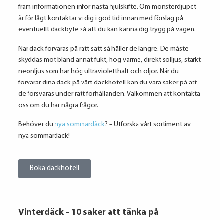
fram informationen inför nästa hjulskifte. Om mönsterdjupet
är för lågt kontaktar vi dig i god tid innan med förslag på
eventuellt däckbyte så att du kan känna dig trygg på vägen.
När däck förvaras på rätt sätt så håller de längre. De måste
skyddas mot bland annat fukt, hög värme, direkt solljus, starkt
neonljus som har hög ultravioletthalt och oljor. När du
förvarar dina däck på vårt däckhotell kan du vara säker på att
de försvaras under rätt förhållanden. Välkommen att kontakta
oss om du har några frågor.
Behöver du
nya sommardäck
? – Utforska vårt sortiment av
nya sommardäck!
Boka däckhotell
Vinterdäck - 10 saker att tänka på