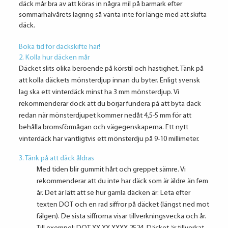
däck mår bra av att köras in några mil på barmark efter
sommarhalvårets lagring så vänta inte för länge med att skifta
däck.
Boka tid för däckskifte här!
2. Kolla hur däcken mår
Däcket slits olika beroende på körstil och hastighet. Tänk på
att kolla däckets mönsterdjup innan du byter. Enligt svensk
lag ska ett vinterdäck minst ha 3 mm mönsterdjup. Vi
rekommenderar dock att du börjar fundera på att byta däck
redan när mönsterdjupet kommer nedåt 4,5-5 mm för att
behålla bromsförmågan och vägegenskaperna. Ett nytt
vinterdäck har vantligtvis ett mönsterdju på 9-10 millimeter.
3. Tänk på att däck åldras
Med tiden blir gummit hårt och greppet sämre. Vi
rekommenderar att du inte har däck som är äldre än fem
år. Det är lätt att se hur gamla däcken är: Leta efter
texten DOT och en rad siffror på däcket (längst ned mot
fälgen). De sista siffrorna visar tillverkningsvecka och år.