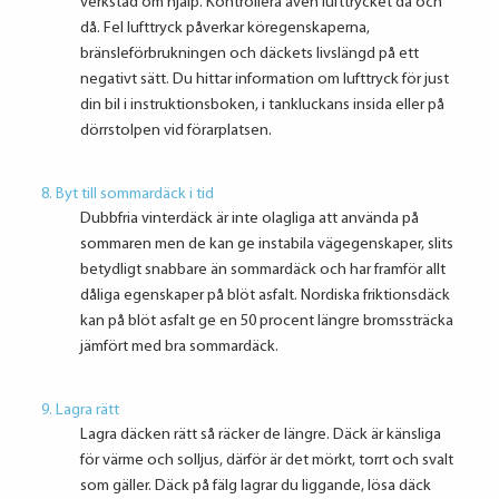
verkstad om hjälp. Kontrollera även lufttrycket då och
då. Fel lufttryck påverkar köregenskaperna,
bränsleförbrukningen och däckets livslängd på ett
negativt sätt. Du hittar information om lufttryck för just
din bil i instruktionsboken, i tankluckans insida eller på
dörrstolpen vid förarplatsen.
8. Byt till sommardäck i tid
Dubbfria vinterdäck är inte olagliga att använda på
sommaren men de kan ge instabila vägegenskaper, slits
betydligt snabbare än sommardäck och har framför allt
dåliga egenskaper på blöt asfalt. Nordiska friktionsdäck
kan på blöt asfalt ge en 50 procent längre bromssträcka
jämfört med bra sommardäck.
9. Lagra rätt
Lagra däcken rätt så räcker de längre. Däck är känsliga
för värme och solljus, därför är det mörkt, torrt och svalt
som gäller. Däck på fälg lagrar du liggande, lösa däck