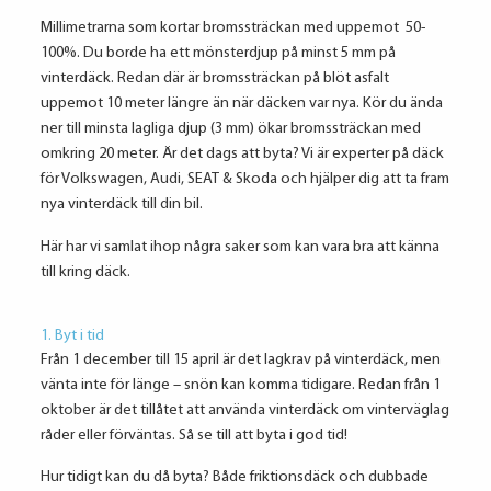
Millimetrarna som kortar bromssträckan med uppemot 50-
100%. Du borde ha ett mönsterdjup på minst 5 mm på
vinterdäck. Redan där är bromssträckan på blöt asfalt
uppemot 10 meter längre än när däcken var nya. Kör du ända
ner till minsta lagliga djup (3 mm) ökar bromssträckan med
omkring 20 meter. Är det dags att byta? Vi är experter på däck
för Volkswagen, Audi, SEAT & Skoda och hjälper dig att ta fram
nya vinterdäck till din bil.
Här har vi samlat ihop några saker som kan vara bra att känna
till kring däck.
1. Byt i tid
Från 1 december till 15 april är det lagkrav på vinterdäck, men
vänta inte för länge – snön kan komma tidigare. Redan från 1
oktober är det tillåtet att använda vinterdäck om vinterväglag
råder eller förväntas. Så se till att byta i god tid!
Hur tidigt kan du då byta? Både friktionsdäck och dubbade