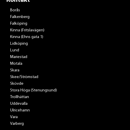
Kontakt
Borås
Falkenberg
Falköping
Kinna (Fritslavägen)
Kinna (Ehns gata 1)
Lidköping
Lund
Mariestad
Motala
Skara
Skee/Strömstad
Skövde
Stora Höga (Stenungsund)
Trollhättan
Uddevalla
Ulricehamn
Vara
Varberg