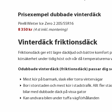
Prisexempel dubbade vinterdäck
Pirelli Winter Ice Zero 2 205/55R16
8 350 kr
(4 st inkl. montering)
Vinterdäck friktionsdäck
Friktionsdäck ger ett lägre däckljud och bättre komfort p
körsäkerhet under tidig höst och vår då temperaturerna v
Odubbade vinterdäck (friktionsdäck) passar dig s
Mest kör på barmark, slask eller torra vintervägar
Bor i storstaden och mest kör i stadstrafik. Allt fler s
bilar med dubbade däck på vissa gator
Kan undvara bilen under tuffa vägförhållanden