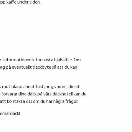
opp kaffe under tiden.
ram informationen inför nästa hjulskifte. Om
slag på eventuellt däckbyte så att du kan
as mot bland annat fukt, hög värme, direkt
du förvarar dina däck på vårt däckhotell kan du
 att kontakta oss om du har några frågor.
ommardäck!