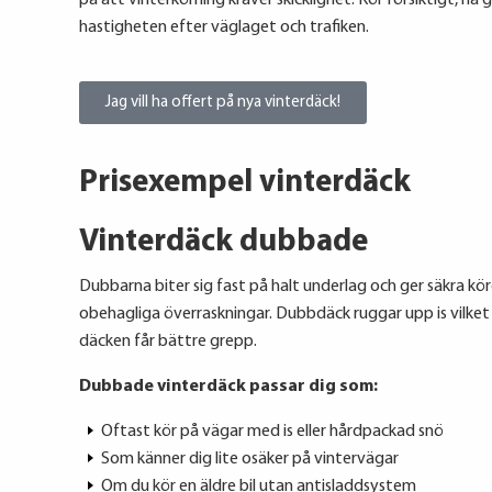
på att vinterkörning kräver skicklighet. Kör försiktigt, ha
hastigheten efter väglaget och trafiken.
Jag vill ha offert på nya vinterdäck!
Prisexempel vinterdäck
Vinterdäck dubbade
Dubbarna biter sig fast på halt underlag och ger säkra k
obehagliga överraskningar. Dubbdäck ruggar upp is vilket
däcken får bättre grepp.
Dubbade vinterdäck passar dig som:
Oftast kör på vägar med is eller hårdpackad snö
Som känner dig lite osäker på vintervägar
Om du kör en äldre bil utan antisladdsystem