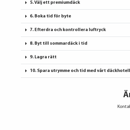
5. Välj ett premiumdäck
6. Boka tid för byte
7. Efterdra och kontrollera luftryck
8. Byt till sommardäck i tid
9. Lagra rätt
10. Spara utrymme och tid med vårt däckhotel
Ä
Kontak