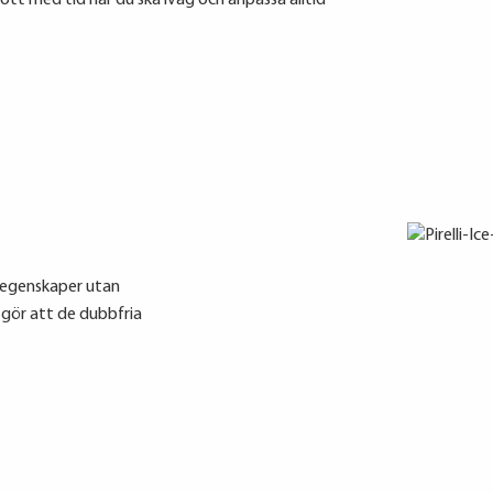
 gott med tid när du ska iväg och anpassa alltid
öregenskaper utan
 gör att de dubbfria