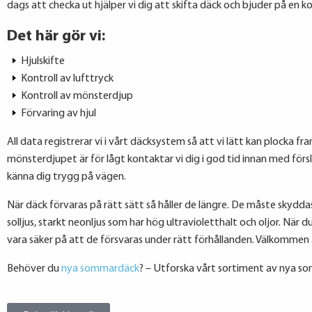
dags att checka ut hjälper vi dig att skifta däck och bjuder på en k
Det här gör vi:
Hjulskifte
Kontroll av lufttryck
Kontroll av mönsterdjup
Förvaring av hjul
All data registrerar vi i vårt däcksystem så att vi lätt kan plocka f
mönsterdjupet är för lågt kontaktar vi dig i god tid innan med för
känna dig trygg på vägen.
När däck förvaras på rätt sätt så håller de längre. De måste skydd
solljus, starkt neonljus som har hög ultravioletthalt och oljor. När 
vara säker på att de försvaras under rätt förhållanden. Välkommen
Behöver du
nya sommardäck
? – Utforska vårt sortiment av nya s