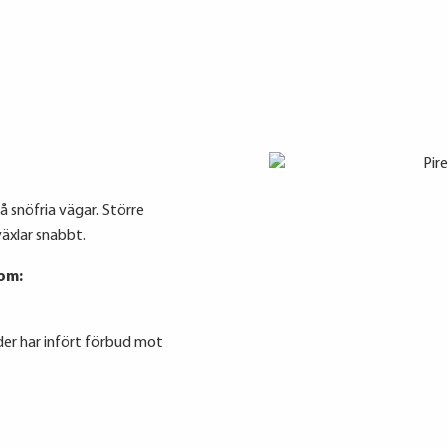
å snöfria vägar. Större
äxlar snabbt.
om:
täder har infört förbud mot