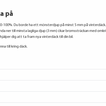
ka på
-100%. Du borde ha ett mönsterdjup på minst 5 mm på vinterdäck. R
da ner till minsta lagliga djup (3 mm) ökar bromssträckan med omkrin
lper dig att ta fram nya vinterdäck till din bil.
na till kring däck.