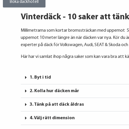
Boka däckhotell
Vinterdäck - 10 saker att tän
Millimetrarna som kortar bromssträckan med uppemot 50
uppemot 10 meter längre än när däcken var nya. Kör du än
experter på däck för Volkswagen, Audi, SEAT & Skoda och hjä
Här har vi samlat ihop några saker som kan vara bra att kän
1. Byt i tid
2. Kolla hur däcken mår
3. Tänk på att däck åldras
4. Välj rätt dimension