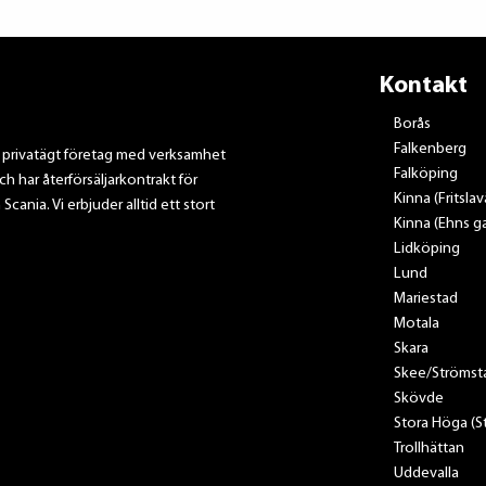
Kontakt
Borås
Falkenberg
t privatägt företag med verksamhet
Falköping
ch har återförsäljarkontrakt för
Kinna (Fritsla
nia. Vi erbjuder alltid ett stort
Kinna (Ehns ga
Lidköping
Lund
Mariestad
Motala
Skara
Skee/Strömst
Skövde
Stora Höga (
Trollhättan
Uddevalla