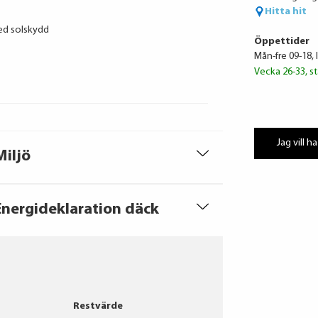
Hitta hit
ed solskydd
Öppettider
Mån-fre 09-18, 
Vecka 26-33, st
Jag vill ha
Miljö
Energideklaration däck
Restvärde