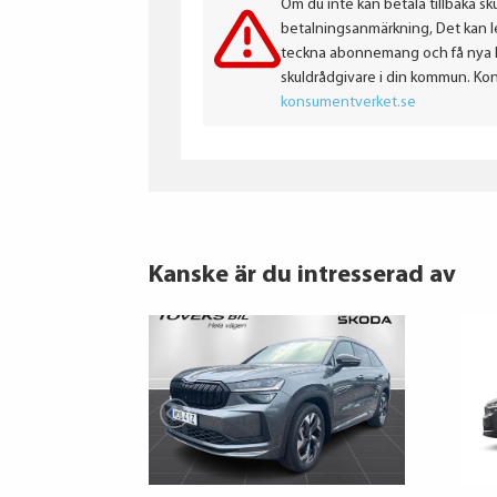
Om du inte kan betala tillbaka sku
betalningsanmärkning, Det kan led
teckna abonnemang och få nya lån
skuldrådgivare i din kommun. Ko
konsumentverket.se
Kanske är du intresserad av