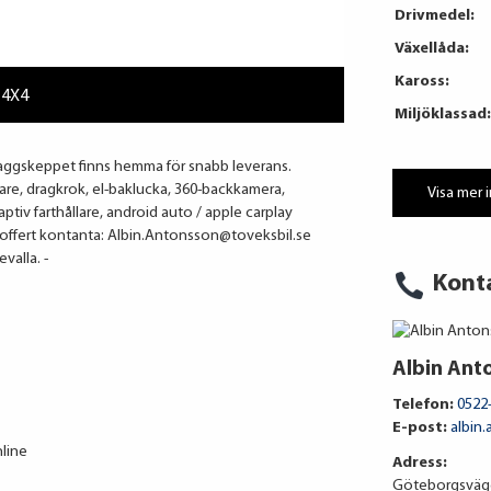
Drivmedel:
Växellåda:
Kaross:
 4X4
Miljöklassad:
laggskeppet finns hemma för snabb leverans.
are, dragkrok, el-baklucka, 360-backkamera,
Visa mer 
ptiv farthållare, android auto / apple carplay
a offert kontanta: Albin.Antonsson@toveksbil.se
valla. -
Kont
Albin Ant
Telefon:
0522
E-post:
albin
line
Adress:
Göteborgsväge