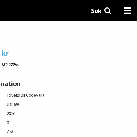
Sök
 kr
: 459 920kr)
rmation
Toveks Bil Uddevalla
JDB69C
2026
0
Grå