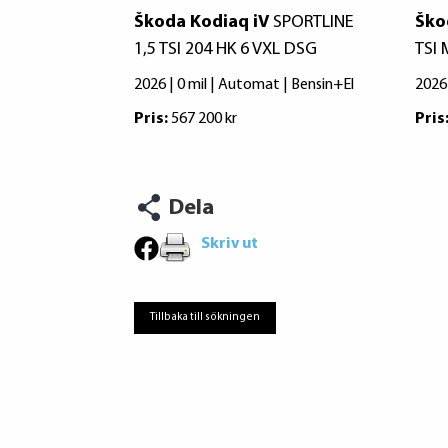
Škoda Kodiaq iV
SPORTLINE
Ško
1,5 TSI 204 HK 6 VXL DSG
TSI
2026 | 0 mil | Automat | Bensin+El
2026 
Pris:
567 200 kr
Pris
Dela
Skriv ut
Tillbaka till sökningen