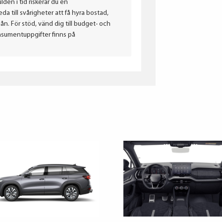
lden i tid riskerar du en
a till svårigheter att få hyra bostad,
. För stöd, vänd dig till budget- och
nsumentuppgifter finns på