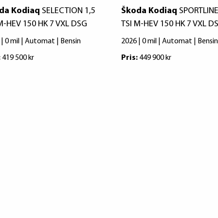
da Kodiaq
SELECTION 1,5
Škoda Kodiaq
SPORTLINE
 M-HEV 150 HK 7 VXL DSG
TSI M-HEV 150 HK 7 VXL D
| 0 mil | Automat | Bensin
2026 | 0 mil | Automat | Bensin
:
419 500 kr
Pris:
449 900 kr