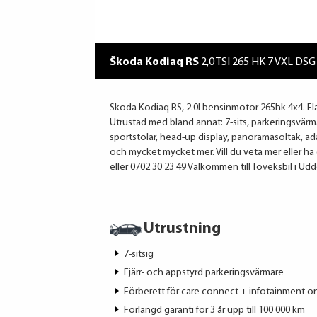
Škoda Kodiaq RS
2,0 TSI 265 HK 7 VXL DSG
Skoda Kodiaq RS, 2.0l bensinmotor 265hk 4x4. F
Utrustad med bland annat: 7-sits, parkeringsvärm
sportstolar, head-up display, panoramasoltak, ada
och mycket mycket mer. Vill du veta mer eller h
eller 0702 30 23 49 Välkommen till Toveksbil i Udde
Utrustning
7-sitsig
Fjärr- och appstyrd parkeringsvärmare
Förberett för care connect + infotainment on
Förlängd garanti för 3 år upp till 100 000 km