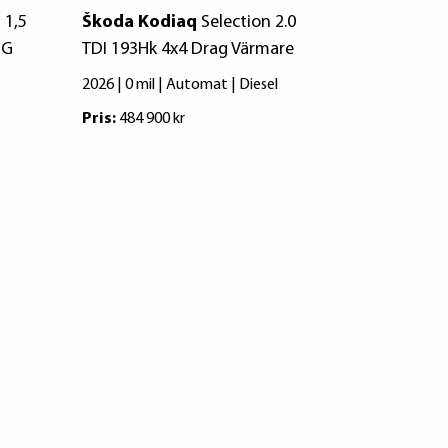
 1,5
Škoda Kodiaq
Selection 2.0
Škoda Kod
SG
TDI 193Hk 4x4 Drag Värmare
HK DSG 4X
PANO/DRA
2026 | 0 mil | Automat | Diesel
2026 | 1986 
Pris:
484 900 kr
Pris:
539 900