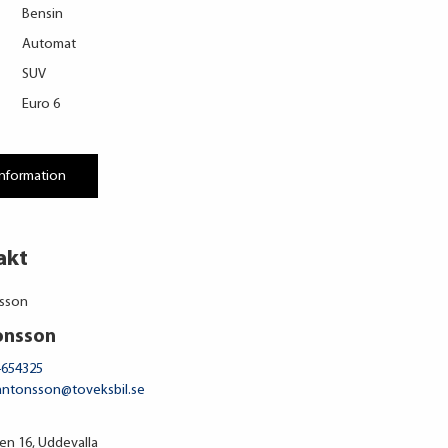
Bensin
Automat
SUV
Euro 6
information
akt
onsson
-654325
.antonsson@toveksbil.se
n 16, Uddevalla