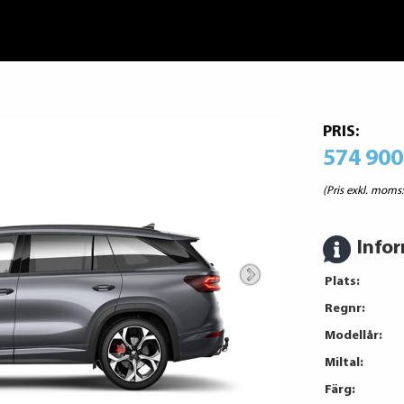
PRIS:
574 900
(Pris exkl. moms
Info
Plats:
Regnr:
Modellår:
Miltal:
Färg: