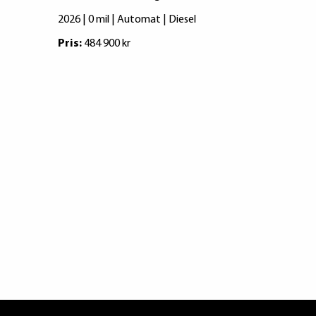
PANO/DRA
2026 | 0 mil | Automat | Diesel
2026 | 1986 
Pris:
484 900 kr
Pris:
539 900