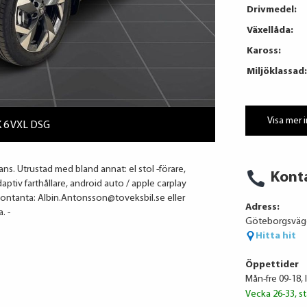
Drivmedel:
Växellåda:
Kaross:
Miljöklassad:
Visa mer 
K 6 VXL DSG
s. Utrustad med bland annat: el stol -förare,
Kont
ptiv farthållare, android auto / apple carplay
t kontanta: Albin.Antonsson@toveksbil.se eller
Adress:
. -
Göteborgsväge
Hitta hit
Öppettider
Mån-fre 09-18, 
Vecka 26-33, st