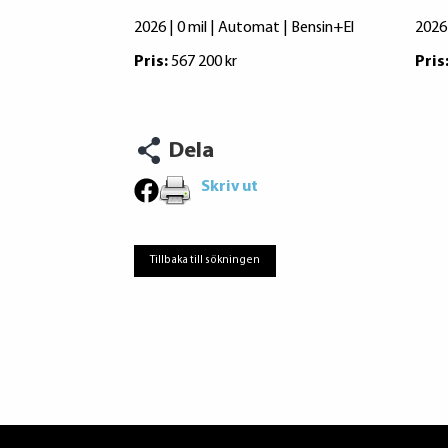
2026 | 0 mil | Automat | Bensin+El
2026 
Pris:
567 200 kr
Pris
Dela
Skriv ut
Tillbaka till sökningen