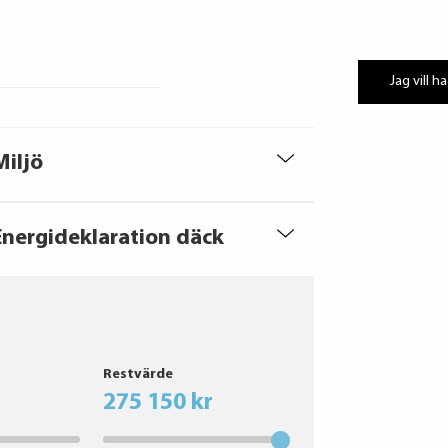
Jag vill ha
Miljö
Energideklaration däck
Restvärde
275 150 kr