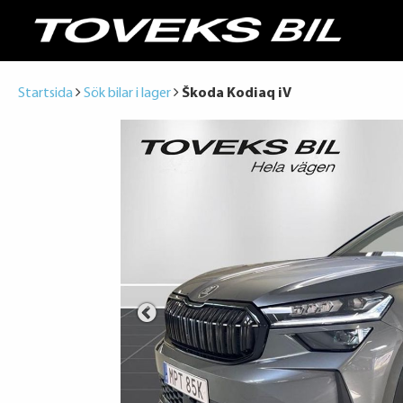
Startsida
Sök bilar i lager
Škoda Kodiaq iV