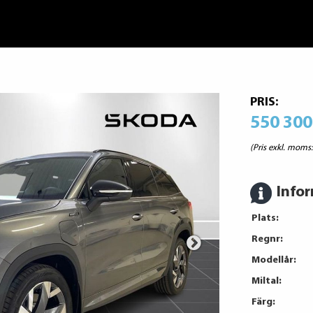
PRIS:
550 300
(Pris exkl. moms
Info
Plats:
Regnr:
Modellår:
Miltal:
Färg: