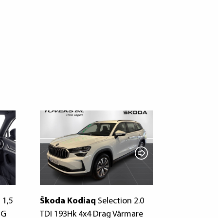
 1,5
Škoda Kodiaq
Selection 2.0
Škoda Kod
SG
TDI 193Hk 4x4 Drag Värmare
HK DSG 4X