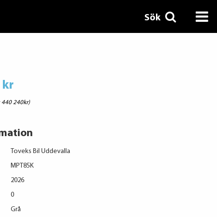
Sök
 kr
: 440 240kr)
rmation
Toveks Bil Uddevalla
MPT85K
2026
0
Grå