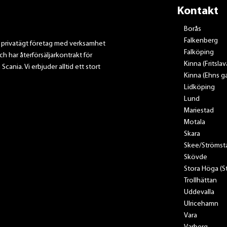
Kontakt
Borås
Falkenberg
t privatägt företag med verksamhet
Falköping
ch har återförsäljarkontrakt för
Kinna (Fritsla
nia. Vi erbjuder alltid ett stort
Kinna (Ehns ga
Lidköping
Lund
Mariestad
Motala
Skara
Skee/Strömst
Skövde
Stora Höga (
Trollhättan
Uddevalla
Ulricehamn
Vara