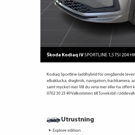
Škoda Kodiaq iV
SPORTLINE 1,5 TSI 204 H
Kodiaq Sportline laddhybrid för omgående leveran
elbaklucka, dragkrok, navigation, backkamera, ada
samt mycket mer. Vill du veta mer eller ha offer
0702 30 23 49 Välkommen till Toveksbil i Uddevalla
Utrustning
Explore edition