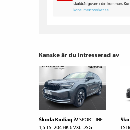
skuldrådgivare i din kommun. Ko
konsumentverket.se
Kanske är du intresserad av
Škoda Kodiaq iV
SPORTLINE
Ško
1,5 TSI 204 HK 6 VXL DSG
TSI