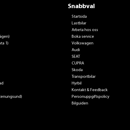
Snabbval
Startsida
Lastbilar
Arbeta hos oss
vägen)
Boka service
ta 1)
Volkswagen
Audi
SEAT
CUPRA
Skoda
Transportbilar
ad
Hyrbil
Kontakt & Feedback
Stenungsund)
Personuppgiftspolicy
Bilguiden