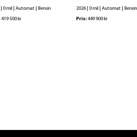
| 0 mil | Automat | Bensin
2026 | 0 mil | Automat | Bensin
:
419 500 kr
Pris:
449 900 kr