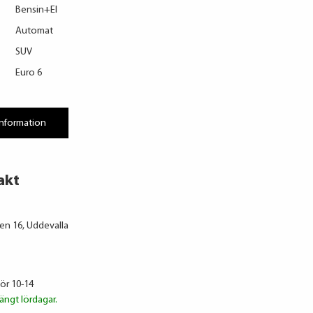
Bensin+El
Automat
SUV
Euro 6
information
akt
n 16, Uddevalla
lör 10-14
ängt lördagar.