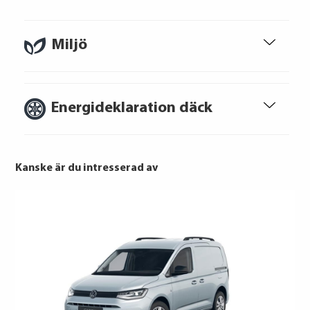
Ränta
6.95%
Miljö
Uppläggningsavgift
494 kr
Administrationskostnad
59 kr/mån
Energideklaration däck
Kanske är du intresserad av
Att låna kostar pengar!
Om du inte kan betala tillbaka skulden i
tid riskerar du en betalningsanmärkning,
Det kan leda till svårigheter att få hyra
HANKOOK
bostad, teckna abonnemang och få nya
Bridgestone
lån. För stöd, vänd dig till budget- och
Continental
skuldrådgivare i din kommun.
Continental
Konsumentuppgifter finns på
Hankook
konsumentverket.se
HANKOOK