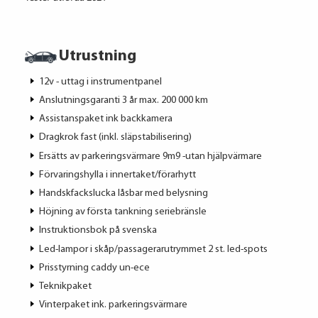
Utrustning
12v - uttag i instrumentpanel
Anslutningsgaranti 3 år max. 200 000 km
Assistanspaket ink backkamera
Dragkrok fast (inkl. släpstabilisering)
Ersätts av parkeringsvärmare 9m9 -utan hjälpvärmare
Förvaringshylla i innertaket/förarhytt
Handskfackslucka låsbar med belysning
Höjning av första tankning seriebränsle
Instruktionsbok på svenska
Led-lampor i skåp/passagerarutrymmet 2 st. led-spots
Prisstyrning caddy un-ece
Teknikpaket
Vinterpaket ink. parkeringsvärmare