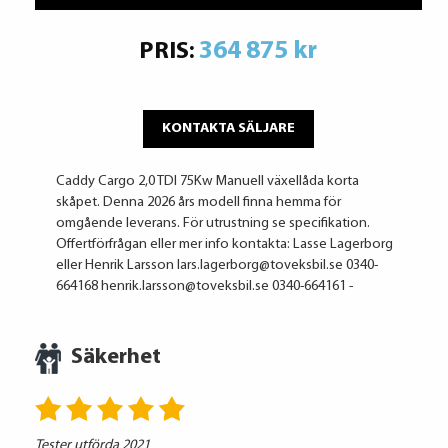
364 875 kr
PRIS:
KONTAKTA SÄLJARE
Caddy Cargo 2,0 TDI 75Kw Manuell växellåda korta
skåpet. Denna 2026 års modell finna hemma för
omgående leverans. För utrustning se specifikation.
Offertförfrågan eller mer info kontakta: Lasse Lagerborg
eller Henrik Larsson lars.lagerborg@toveksbil.se 0340-
664168 henrik.larsson@toveksbil.se 0340-664161 -
Säkerhet
Tester utförda 2021