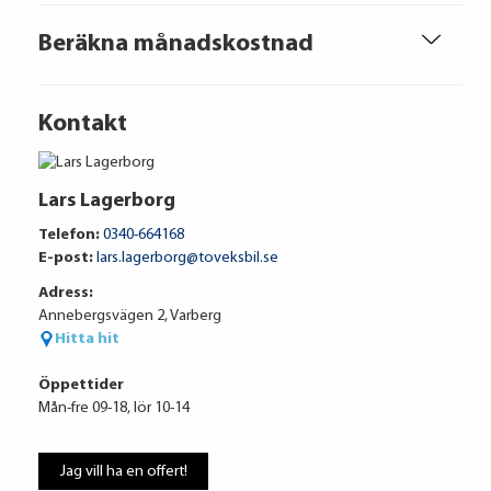
Beräkna månadskostnad
Kontakt
Lars Lagerborg
Telefon:
0340-664168
E-post:
lars.lagerborg@toveksbil.se
Adress:
Annebergsvägen 2, Varberg
Hitta hit
Öppettider
Mån-fre 09-18, lör 10-14
Volkswagen Financial Services
4 434 kr / mån
Jag vill ha en offert!