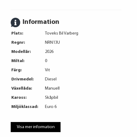
Information
Plats:
Toveks Bil Varberg
Regnr:
NRN13U
Modellår:
2026
Miltal:
0
Färg:
Vit
Drivmedel:
Diesel
Växellåda:
Manuell
Kaross:
Skåpbil
Miljöklassad:
Euro 6
Visa mer information