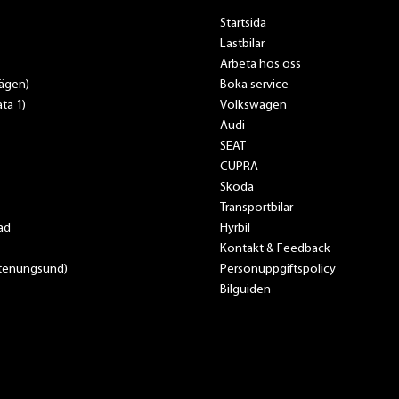
Startsida
Lastbilar
Arbeta hos oss
vägen)
Boka service
ta 1)
Volkswagen
Audi
SEAT
CUPRA
Skoda
Transportbilar
ad
Hyrbil
Kontakt & Feedback
Stenungsund)
Personuppgiftspolicy
Bilguiden