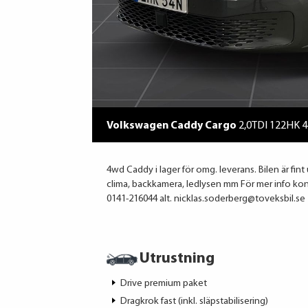
Volkswagen Caddy Cargo
2,0TDI 122HK 
4wd Caddy i lager för omg. leverans. Bilen är fint
clima, backkamera, ledlysen mm För mer info kont
0141-216044 alt. nicklas.soderberg@toveksbil.se
Utrustning
Drive premium paket
Dragkrok fast (inkl. släpstabilisering)