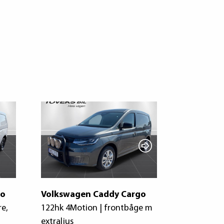
go
Volkswagen Caddy Cargo
Volkswag
re,
122hk 4Motion | frontbåge m
Proline 75h
extraljus
backkamer