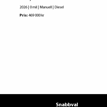
2026 | 0 mil | Manuell | Diesel
2026 | 0 mil |
Pris:
469 000 kr
Pris:
316 750
Snabbval