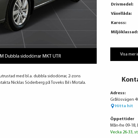
Drivmedel:
Växellåda:
Kaross:
Miljöklassad:
Visa mer 
4M Dubbla sidodörrar MKT UTR
 utrustad med bl.a. dubbla sidodörrar, 2-zons
Kont
akta Nicklas Söderberg på Toveks Bil i Motala.
Adress:
Grålösvägen 4
Hitta hit
Öppettider
Mån-fre 09-18, 
Vecka 26-33, st