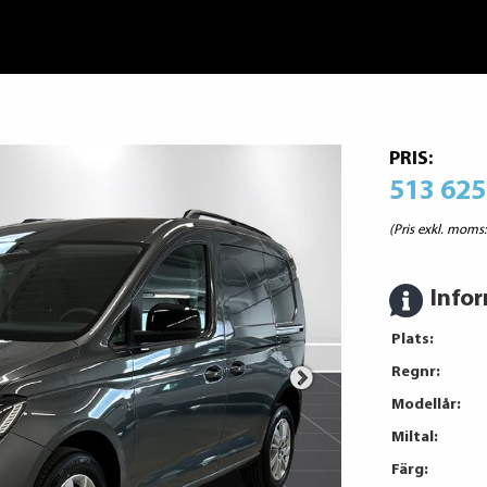
PRIS:
513 625
(Pris exkl. moms
Info
Plats:
Regnr:
Modellår:
Miltal:
Färg: