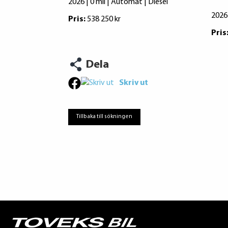
2026 | 0 mil | Automat | Diesel
2026 
Pris:
538 250 kr
Pris
Dela
Skriv ut
Tillbaka till sökningen