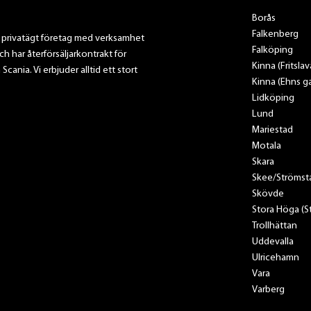
Borås
Falkenberg
t privatägt företag med verksamhet
Falköping
ch har återförsäljarkontrakt för
Kinna (Fritsla
nia. Vi erbjuder alltid ett stort
Kinna (Ehns ga
Lidköping
Lund
Mariestad
Motala
Skara
Skee/Strömst
Skövde
Stora Höga (
Trollhättan
Uddevalla
Ulricehamn
Vara
Varberg