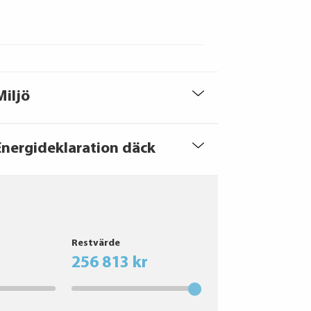
Miljö
Energideklaration däck
Restvärde
256 813 kr