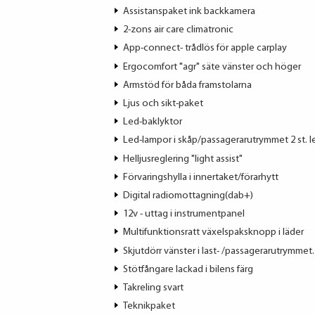
Assistanspaket ink backkamera
2-zons air care climatronic
App-connect- trådlös för apple carplay
Ergocomfort "agr" säte vänster och höger
Armstöd för båda framstolarna
Ljus och sikt-paket
Led-baklyktor
Led-lampor i skåp/passagerarutrymmet 2 st. l
Helljusreglering "light assist"
Förvaringshylla i innertaket/förarhytt
Digital radiomottagning(dab+)
12v - uttag i instrumentpanel
Multifunktionsratt växelspaksknopp i läder
Skjutdörr vänster i last- /passagerarutrymmet.
Stötfångare lackad i bilens färg
Takreling svart
Teknikpaket