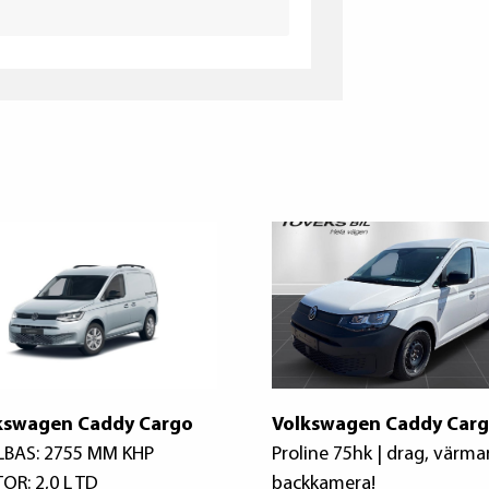
kswagen Caddy Cargo
Volkswagen Caddy Car
LBAS: 2755 MM KHP
Proline 75hk | drag, värma
OR: 2,0 L TD
backkamera!