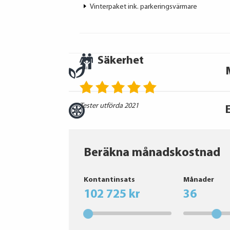
Vinterpaket ink. parkeringsvärmare
Säkerhet
Tester utförda 2021
Beräkna månadskostnad
Continental
Kontantinsats
Månader
CONTINENTAL
102 725 kr
36
Hankook
Bridgestone
Vredestein