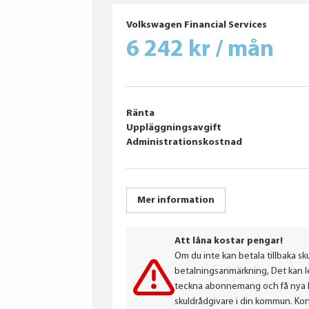
Giti
Continental
Volkswagen Financial Services
HANKOOK
6 242 kr / mån
Ränta
Uppläggningsavgift
Administrationskostnad
Mer information
Att låna kostar pengar!
Om du inte kan betala tillbaka sku
betalningsanmärkning, Det kan led
teckna abonnemang och få nya lån
skuldrådgivare i din kommun. Ko