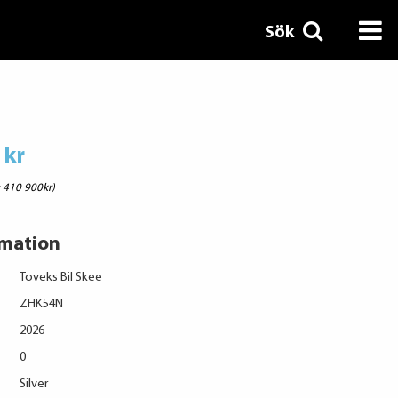
Sök
 kr
: 410 900kr)
rmation
Toveks Bil Skee
ZHK54N
2026
0
Silver