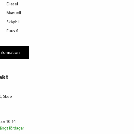
Diesel
Manuell
Skåpbil
Euro 6
information
akt
0, Skee
Lör 10-14
ängt lördagar.