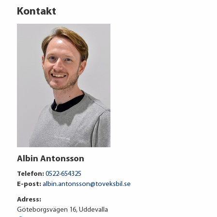
Kontakt
Volkswagen Financial Services
Albin Antonsson
4 131 kr / mån
Telefon:
0522-654325
E-post:
albin.antonsson@toveksbil.se
Adress:
Ränta
6.95%
Göteborgsvägen 16, Uddevalla
Uppläggningsavgift
495 kr