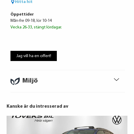
Hitta hit
Administrationskostnad
59 kr/mån
Öppettider
Mån-fre 09-18, lör 10-14
Vecka 26-33, stängt lördagar.
Att låna kostar pengar!
Om du inte kan betala tillbaka skulden i
Jag vill ha en offert!
tid riskerar du en betalningsanmärkning,
Det kan leda till svårigheter att få hyra
bostad, teckna abonnemang och få nya
lån. För stöd, vänd dig till budget- och
Miljö
skuldrådgivare i din kommun.
Konsumentuppgifter finns på
konsumentverket.se
Kanske är du intresserad av