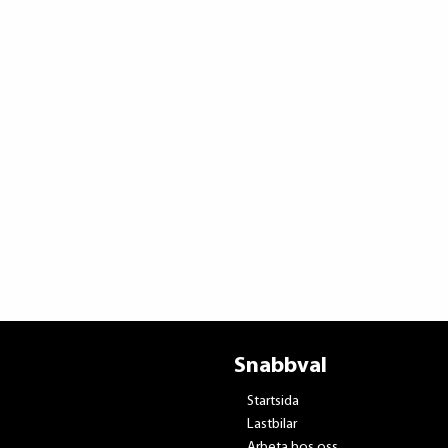
Snabbval
Startsida
Lastbilar
Arbeta hos oss