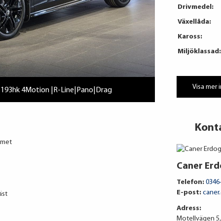
Drivmedel:
Växellåda:
Kaross:
Miljöklassad:
Visa mer 
I 193hk 4Motion |R-Line|Pano|Drag
Kont
mmet
Caner Er
Telefon:
0346
E-post:
caner
äst
Adress:
Motellvägen 5,