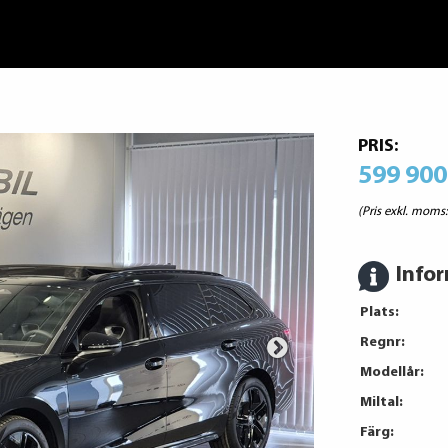
PRIS:
599 900
(Pris exkl. moms
Info
Plats:
Regnr:
Modellår:
Miltal:
Färg: