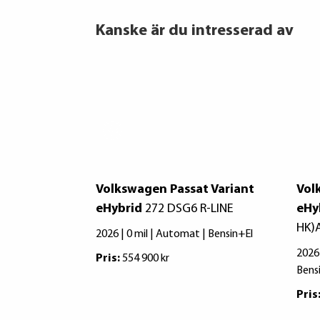
Kanske är du intresserad av
Volkswagen Passat Variant
Vol
eHybrid
272 DSG6 R-LINE
eHy
HK)
2026 | 0 mil | Automat | Bensin+El
2026
Pris:
554 900 kr
Bens
Pris