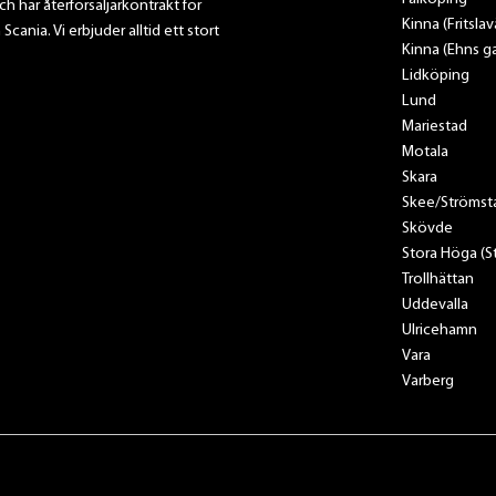
ch har återförsäljarkontrakt för
Kinna (Fritsla
nia. Vi erbjuder alltid ett stort
Kinna (Ehns ga
Lidköping
Lund
Mariestad
Motala
Skara
Skee/Strömst
Skövde
Stora Höga (
Trollhättan
Uddevalla
Ulricehamn
Vara
Varberg