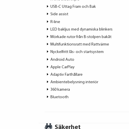
USB-C Uttag Fram och Bak
Side assist
R-line
LED bakljus med dynamiska blinkers
Mörkade rutor från B-stolpen bakåt
Multifunktionsratt med Rattvärme
Nyckelfritt lås- och startsystem
Android Auto
Apple CarPlay
Adaptiv Farthållare
Ambientebelysning interiör
360 kamera
Bluetooth
Säkerhet