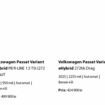
kswagen Passat Variant
Volkswagen Passat Vari
brid
PB R-LINE 1.5 TSI (272
eHybrid
272hk Drag
AUT
2025 | 2255 mil | Automat |
Bensin+El
 | 950 mil | Automat |
in+El
Pris:
424 900 kr
:
499 900 kr