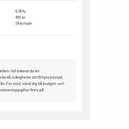
6.95%
495 kr
59 kr/mån
lden i tid riskerar du en
a till svårigheter att få hyra bostad,
. För stöd, vänd dig till budget- och
nsumentuppgifter finns på