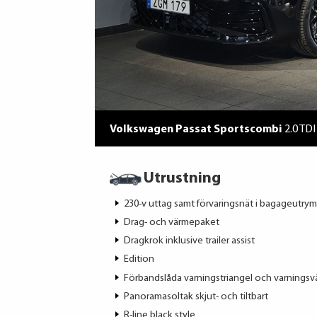
Volkswagen Passat Sportscombi
2.0 TD
Utrustning
230-v uttag samt förvaringsnät i bagageutry
Drag- och värmepaket
Dragkrok inklusive trailer assist
Edition
Förbandslåda varningstriangel och varningsv
Panoramasoltak skjut- och tiltbart
R-line black style