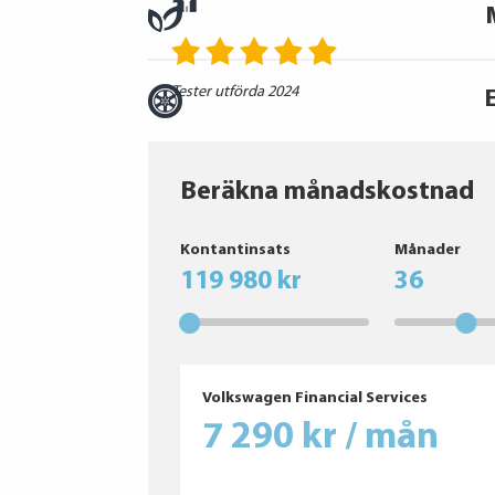
Tester utförda 2024
Beräkna månadskostnad
Goodyear
Kontantinsats
Månader
Bridgestone
119 980 kr
36
Goodyear
Goodyear
Hankook
Goodyear
Pirelli
Volkswagen Financial Services
Pirelli
7 290 kr / mån