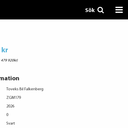
Sök
 kr
: 479 920kr)
rmation
Toveks Bil Falkenberg
ZGM179
2026
0
Svart