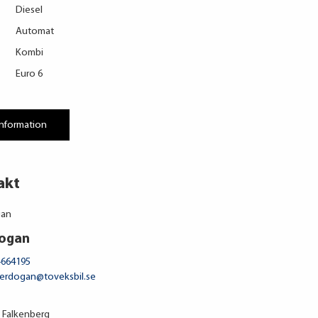
Diesel
Automat
Kombi
Euro 6
information
akt
dogan
-664195
.erdogan@toveksbil.se
 Falkenberg