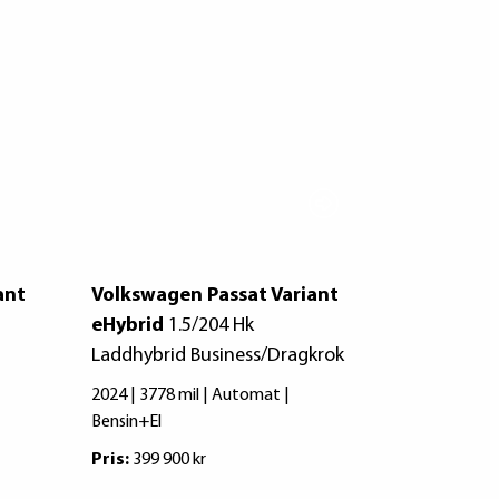
ant
Volkswagen Passat Variant
Volkswage
eHybrid
1.5/204 Hk
2,0 TDI 4M
Laddhybrid Business/Dragkrok
2023 | 8255 
2024 | 3778 mil | Automat |
Pris:
349 000
Bensin+El
Pris:
399 900 kr