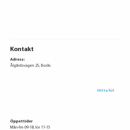
Volkswagen Financial Services
Kontakt
Adress:
Ålgårdsvägen 25, Borås
Ränta
6.95%
Uppläggningsavgift
495 kr
Administrationskostnad
59 kr/mån
Hitta hit
Öppettider
Att låna kostar pengar!
Mån-fre 09-18, lör 11-15