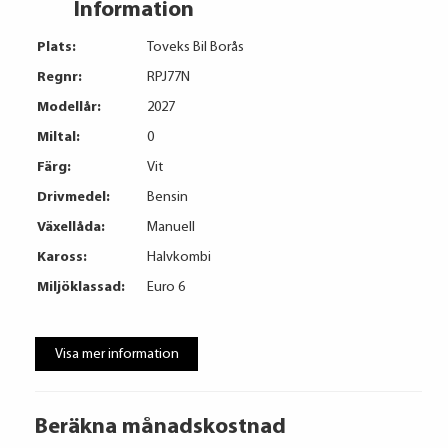
Information
Plats:
Toveks Bil Borås
Regnr:
RPJ77N
Modellår:
2027
Miltal:
0
Färg:
Vit
Drivmedel:
Bensin
Växellåda:
Manuell
Kaross:
Halvkombi
Miljöklassad:
Euro 6
Visa mer information
Beräkna månadskostnad