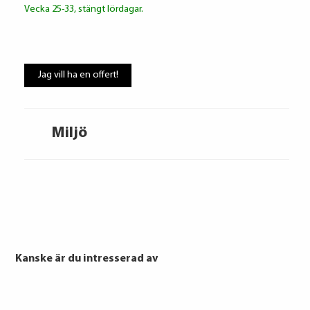
Om du inte kan betala tillbaka skulden
Vecka 25-33, stängt lördagar.
i tid riskerar du en
betalningsanmärkning, Det kan leda
till svårigheter att få hyra bostad,
teckna abonnemang och få nya lån.
Jag vill ha en offert!
För stöd, vänd dig till budget- och
skuldrådgivare i din kommun.
Konsumentuppgifter finns på
konsumentverket.se
Miljö
Kanske är du intresserad av