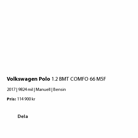
Volkswagen Polo
1.2 BMT COMFO 66 M5F
Vo
2017 | 9824 mil | Manuell | Bensin
202
Pris:
114 900 kr
Pri
Dela