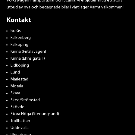
Volkswagen Transportbilar och Scania. Vi erbjuder alltid ett stort
utbud av nya och begagnade bilar i vårt lager. Varmt välkommen!
Kontakt
Borås
Falkenberg
Falköping
Kinna (Fritslavägen)
Kinna (Ehns gata 1)
Lidköping
Lund
Mariestad
Motala
Skara
Skee/Strömstad
Skövde
Stora Höga (Stenungsund)
Trollhättan
Uddevalla
Ulricehamn