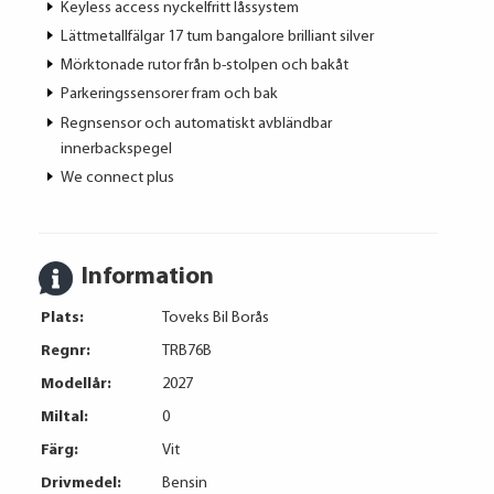
Keyless access nyckelfritt låssystem
Lättmetallfälgar 17 tum bangalore brilliant silver
Mörktonade rutor från b-stolpen och bakåt
Parkeringssensorer fram och bak
Regnsensor och automatiskt avbländbar
innerbackspegel
We connect plus
Information
Plats:
Toveks Bil Borås
Regnr:
TRB76B
Modellår:
2027
Miltal:
0
Färg:
Vit
Drivmedel:
Bensin