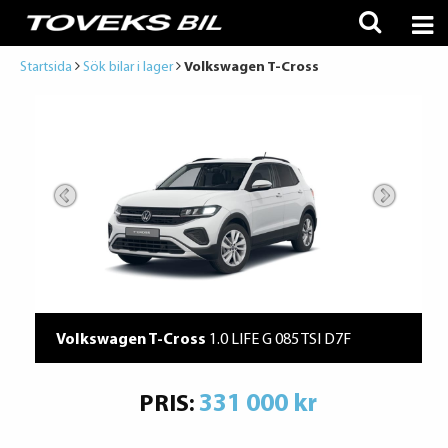
Startsida
Sök bilar i lager
Volkswagen T-Cross
Volkswagen T-Cross
1.0 LIFE G 085 TSI D7F
331 000 kr
PRIS: