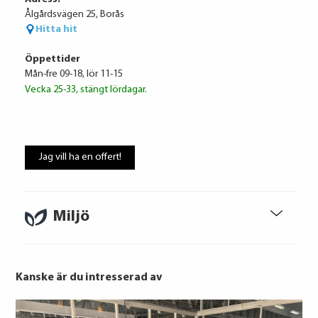
Ålgårdsvägen 25, Borås
Hitta hit
Öppettider
Mån-fre 09-18, lör 11-15
Vecka 25-33, stängt lördagar.
Volkswagen Financial Services
4 022 kr / mån
Jag vill ha en offert!
Ränta
6.95%
Uppläggningsavgift
495 kr
Administrationskostnad
59 kr/mån
Miljö
Kanske är du intresserad av
Att låna kostar pengar!
Om du inte kan betala tillbaka skulden i