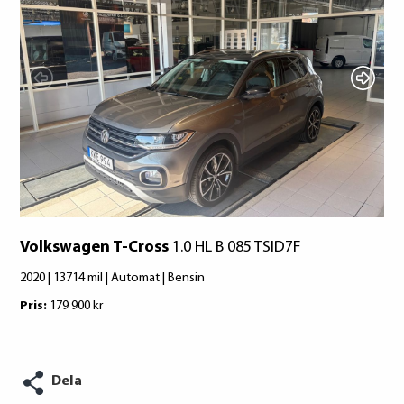
tid riskerar du en betalningsanmärkning,
Det kan leda till svårigheter att få hyra
bostad, teckna abonnemang och få nya
lån. För stöd, vänd dig till budget- och
skuldrådgivare i din kommun.
Konsumentuppgifter finns på
konsumentverket.se
Volkswagen T-Cross
1.0 HL B 085 TSID7F
2020 | 13714 mil | Automat | Bensin
Pris:
179 900 kr
Dela