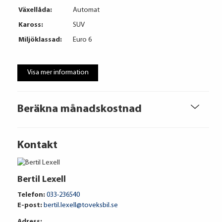
Växellåda:
Automat
Kaross:
SUV
Miljöklassad:
Euro 6
Visa mer information
Beräkna månadskostnad
Kontakt
Bertil Lexell
Telefon:
033-236540
E-post:
bertil.lexell@toveksbil.se
Adress: