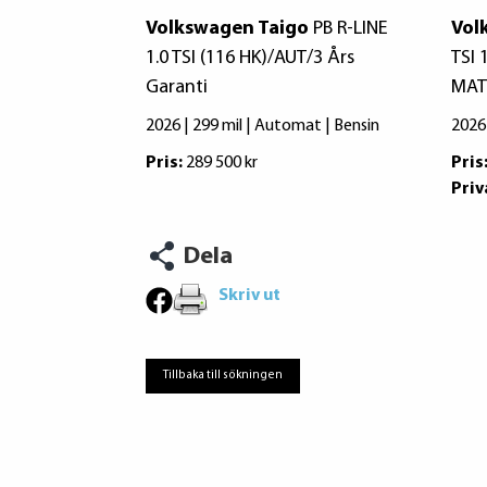
Volkswagen Taigo
PB R-LINE
Vol
1.0 TSI (116 HK)/AUT/3 Års
TSI
Garanti
MAT
2026 | 299 mil | Automat | Bensin
2026
Pris:
289 500 kr
Pris
Priv
Dela
Skriv ut
Tillbaka till sökningen