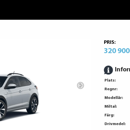
PRIS:
320 900
Info
Plats:
Regnr:
Modellår:
Miltal:
Färg:
Drivmedel: