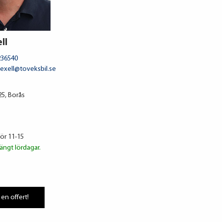
ll
236540
.lexell@toveksbil.se
5, Borås
lör 11-15
ängt lördagar.
 en offert!