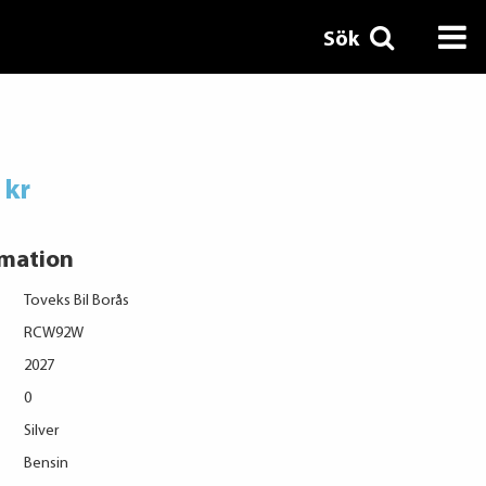
Sök
 kr
rmation
Toveks Bil Borås
RCW92W
2027
0
Silver
Bensin