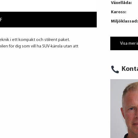
Växellåda:
Kaross:
7F
Miljöklassad:
knik i ett kompakt och stilrent paket.
Visa mer 
len för dig som vill ha SUV-känsla utan att
Kont