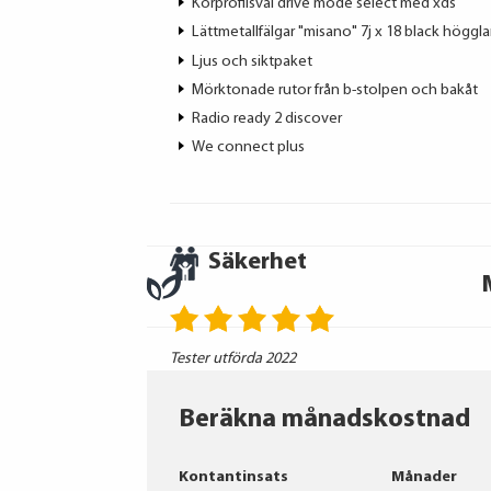
Körprofilsval drive mode select med xds
Lättmetallfälgar "misano" 7j x 18 black höggl
Ljus och siktpaket
Mörktonade rutor från b-stolpen och bakåt
Radio ready 2 discover
We connect plus
Säkerhet
Tester utförda 2022
Beräkna månadskostnad
Kontantinsats
Månader