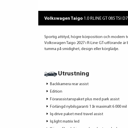
Volkswagen Taigo
1.0 RLINE GT 085 TSI D
Sportig attityd, högre körposition och modern te
Volkswagen Taigo 2027 i R-Line GT-utförande är bi
tumma på smidighet, design eller körglädje.
Utrustning
Backkamera rear assist
Edition
Förarassistanspaket plus med park assist
Förlängd nybilsgaranti 1 år maximalt 6 000 mil
Iq-drive paket med travel assist
Iq.light matrix led