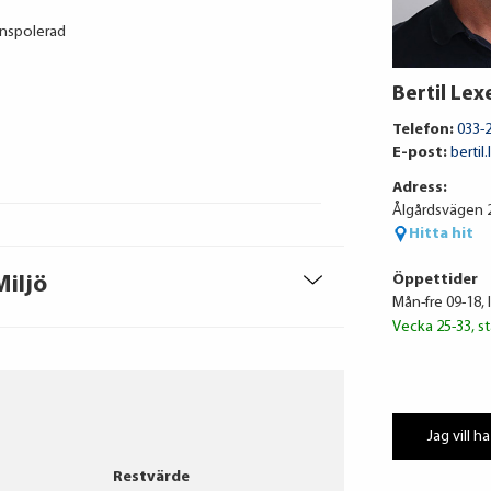
anspolerad
Bertil Lexe
Telefon:
033-
E-post:
bertil
Adress:
Ålgårdsvägen 2
Hitta hit
Öppettider
Miljö
Mån-fre 09-18, 
Vecka 25-33, st
Jag vill ha
Restvärde