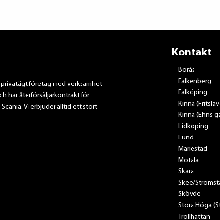
Kontakt
Borås
Falkenberg
t privatägt företag med verksamhet
Falköping
ch har återförsäljarkontrakt för
Kinna (Fritsla
nia. Vi erbjuder alltid ett stort
Kinna (Ehns ga
Lidköping
Lund
Mariestad
Motala
Skara
Skee/Strömst
Skövde
Stora Höga (
Trollhättan