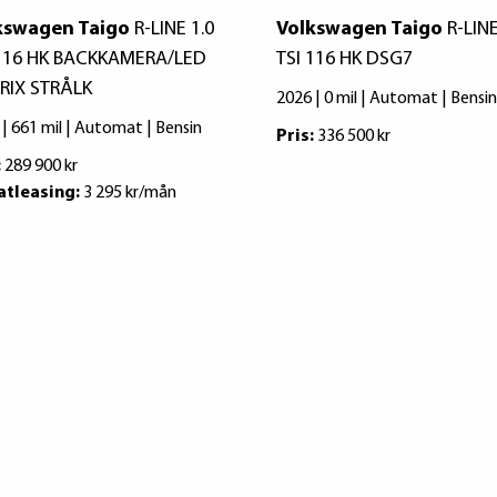
kswagen Taigo
R-LINE 1.0
Volkswagen Taigo
R-LINE
 116 HK BACKKAMERA/LED
TSI 116 HK DSG7
RIX STRÅLK
2026 | 0 mil | Automat | Bensin
 | 661 mil | Automat | Bensin
Pris:
336 500 kr
:
289 900 kr
atleasing:
3 295 kr/mån