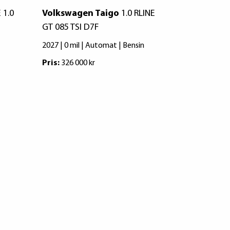
 1.0
Volkswagen Taigo
1.0 RLINE
Volkswag
GT 085 TSI D7F
GT 085 TSI
2027 | 0 mil | Automat | Bensin
2027 | 0 mil 
Pris:
326 000 kr
Pris:
320 900