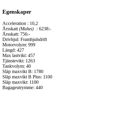
Egenskaper
Acceleration :
10,2
Årsskatt
(Malus)
:
6238:-
Årsskatt:
756:-
Drivhjul:
Framhjulsdrift
Motorvolym:
999
Längd:
427
Max lastvikt:
457
Tjänstevikt:
1263
Tankvolym:
40
Släp maxvikt B:
1780
Släp maxvikt B Plus:
1100
Släp maxvikt:
1100
Bagageutrymme:
440