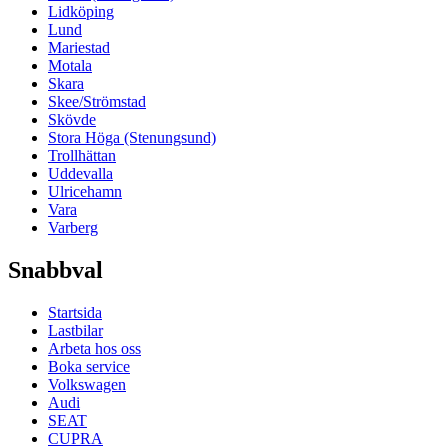
Lidköping
Lund
Mariestad
Motala
Skara
Skee/Strömstad
Skövde
Stora Höga (Stenungsund)
Trollhättan
Uddevalla
Ulricehamn
Vara
Varberg
Snabbval
Startsida
Lastbilar
Arbeta hos oss
Boka service
Volkswagen
Audi
SEAT
CUPRA