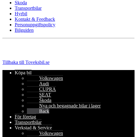
Skoda
Transportbilar
Hyrbil
Kontakt & Feedback
Personuppgiftspolicy
Bilguiden
Tillbaka till Toveksbil.se
Köpa bil
Volkswagen
Audi
CUPRA
SEAT
Škoda
Nya och begagnade bilar i lager
Back
För företag
Transportbilar
Verkstad & Service
Volkswagen