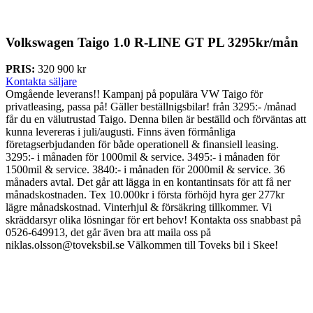
Volkswagen Taigo
1.0 R-LINE GT PL 3295kr/mån
PRIS:
320 900 kr
Kontakta säljare
Omgående leverans!! Kampanj på populära VW Taigo för
privatleasing, passa på! Gäller beställnigsbilar! från 3295:- /månad
får du en välutrustad Taigo. Denna bilen är beställd och förväntas att
kunna levereras i juli/augusti. Finns även förmånliga
företagserbjudanden för både operationell & finansiell leasing.
3295:- i månaden för 1000mil & service. 3495:- i månaden för
1500mil & service. 3840:- i månaden för 2000mil & service. 36
månaders avtal. Det går att lägga in en kontantinsats för att få ner
månadskostnaden. Tex 10.000kr i första förhöjd hyra ger 277kr
lägre månadskostnad. Vinterhjul & försäkring tillkommer. Vi
skräddarsyr olika lösningar för ert behov! Kontakta oss snabbast på
0526-649913, det går även bra att maila oss på
niklas.olsson@toveksbil.se Välkommen till Toveks bil i Skee!