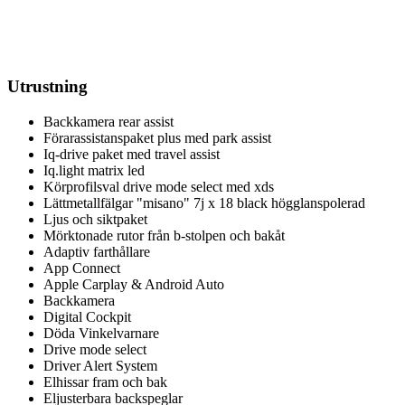
Utrustning
Backkamera rear assist
Förarassistanspaket plus med park assist
Iq-drive paket med travel assist
Iq.light matrix led
Körprofilsval drive mode select med xds
Lättmetallfälgar "misano" 7j x 18 black högglanspolerad
Ljus och siktpaket
Mörktonade rutor från b-stolpen och bakåt
Adaptiv farthållare
App Connect
Apple Carplay & Android Auto
Backkamera
Digital Cockpit
Döda Vinkelvarnare
Drive mode select
Driver Alert System
Elhissar fram och bak
Eljusterbara backspeglar