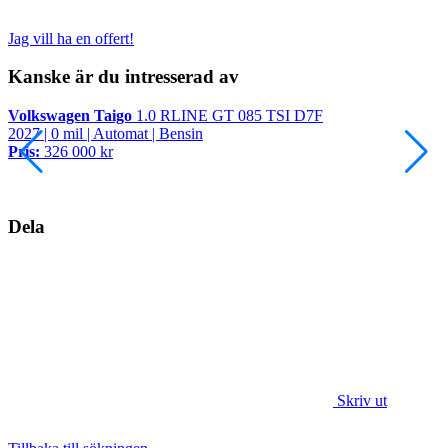
Jag vill ha en offert!
Kanske är du intresserad av
Volkswagen Taigo
1.0 RLINE GT 085 TSI D7F
V
2027 | 0 mil | Automat | Bensin
2
Pris:
326 000 kr
P
Dela
Skriv ut