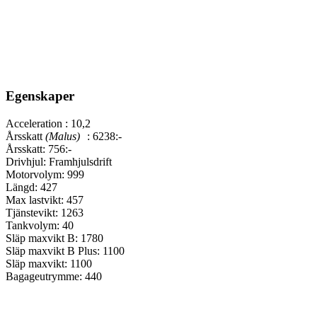
Egenskaper
Acceleration :
10,2
Årsskatt
(Malus)
:
6238:-
Årsskatt:
756:-
Drivhjul:
Framhjulsdrift
Motorvolym:
999
Längd:
427
Max lastvikt:
457
Tjänstevikt:
1263
Tankvolym:
40
Släp maxvikt B:
1780
Släp maxvikt B Plus:
1100
Släp maxvikt:
1100
Bagageutrymme:
440