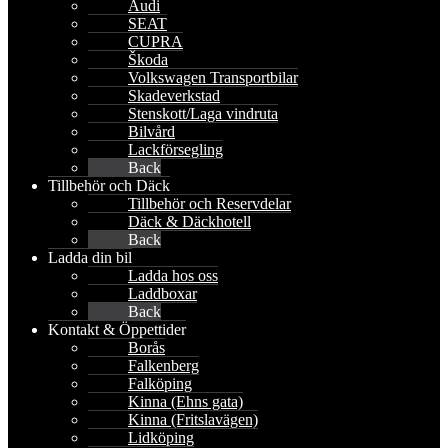
Audi
SEAT
CUPRA
Škoda
Volkswagen Transportbilar
Skadeverkstad
Stenskott/Laga vindruta
Bilvård
Lackförsegling
Back
Tillbehör och Däck
Tillbehör och Reservdelar
Däck & Däckhotell
Back
Ladda din bil
Ladda hos oss
Laddboxar
Back
Kontakt & Öppettider
Borås
Falkenberg
Falköping
Kinna (Ehns gata)
Kinna (Fritslavägen)
Lidköping