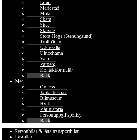
Lund
Mariestad
Motala
Skara
Skee
Skövde
Stora Höga (Stenungsund)
Trollhättan
Uddevalla
Ulricehamn
Vara
Varberg
Kontaktformulär
Back
Mer
Om oss
Jobba hos oss
Bilmuseum
Hyrbil
Vår historia
Personuppgiftspolicy
Back
Personbilar & lätta transportbilar
Lastbilar