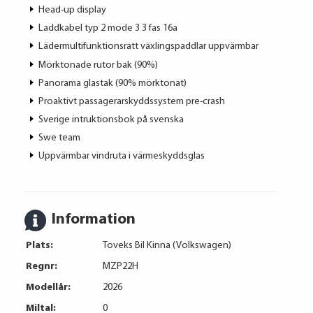
Head-up display
Laddkabel typ 2 mode 3 3 fas 16a
Lädermultifunktionsratt växlingspaddlar uppvärmbar
Mörktonade rutor bak (90%)
Panorama glastak (90% mörktonat)
Proaktivt passagerarskyddssystem pre-crash
Sverige intruktionsbok på svenska
Swe team
Uppvärmbar vindruta i värmeskyddsglas
Information
Plats:
Toveks Bil Kinna (Volkswagen)
Regnr:
MZP22H
Modellår:
2026
Miltal:
0