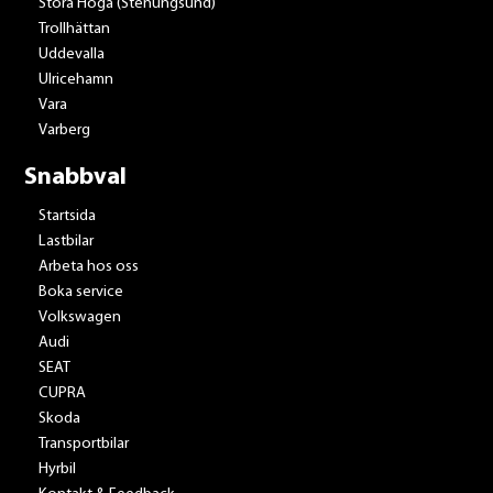
Stora Höga (Stenungsund)
Trollhättan
Uddevalla
Ulricehamn
Vara
Varberg
Snabbval
Startsida
Lastbilar
Arbeta hos oss
Boka service
Volkswagen
Audi
SEAT
CUPRA
Skoda
Transportbilar
Hyrbil