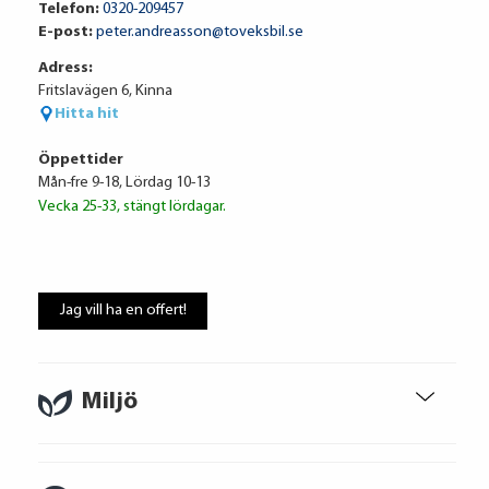
Telefon:
0320-209457
E-post:
peter.andreasson@toveksbil.se
Adress:
Fritslavägen 6, Kinna
Hitta hit
Öppettider
Mån-fre 9-18, Lördag 10-13
Vecka 25-33, stängt lördagar.
Volkswagen Financial Services
11 338 kr / mån
Jag vill ha en offert!
Ränta
6.95%
Uppläggningsavgift
495 kr
Administrationskostnad
59 kr/mån
Miljö