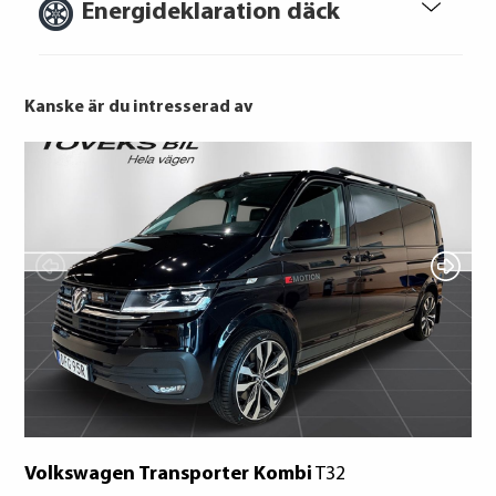
Energideklaration däck
Att låna kostar pengar!
Om du inte kan betala tillbaka skulden i
tid riskerar du en betalningsanmärkning,
Kanske är du intresserad av
Det kan leda till svårigheter att få hyra
bostad, teckna abonnemang och få nya
lån. För stöd, vänd dig till budget- och
skuldrådgivare i din kommun.
HANKOOK TIRE EUROPE GmbH
Konsumentuppgifter finns på
Kumho Tire
konsumentverket.se
Volkswagen Transporter Kombi
T32