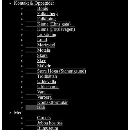
Kontakt & Öppettider
Borås
Falkenberg
Falköping
Kinna (Ehns gata)
Kinna (Fritslavägen)
Lidköping
Lund
Mariestad
Motala
Skara
Skee
Skövde
Stora Höga (Stenungsund)
Trollhättan
Uddevalla
Ulricehamn
Vara
Varberg
Kontaktformulär
Back
Mer
Om oss
Jobba hos oss
Bilmuseum