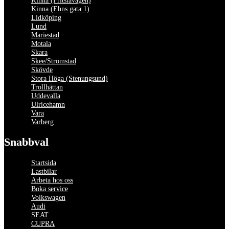
Kinna (Ehns gata 1)
Lidköping
Lund
Mariestad
Motala
Skara
Skee/Strömstad
Skövde
Stora Höga (Stenungsund)
Trollhättan
Uddevalla
Ulricehamn
Vara
Varberg
Snabbval
Startsida
Lastbilar
Arbeta hos oss
Boka service
Volkswagen
Audi
SEAT
CUPRA