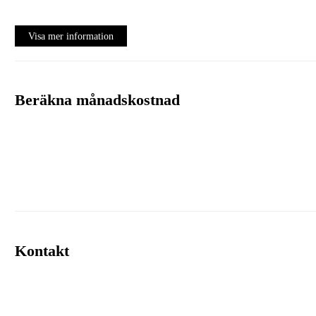
Visa mer information
Beräkna månadskostnad
Volkswagen Financial Services
Kontakt
Ränta
6.95%
Uppläggningsavgift
495 kr
Administrationskostnad
59 kr/mån