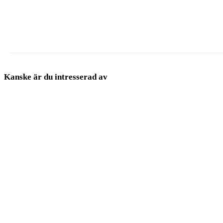
Kumho Tire
Continental
HANKOOK TIRE EUROPE GmbH
Kanske är du intresserad av