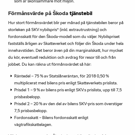
som är skonsammare mot miljön.
Förmånsvärde på Škoda
tjänstebil
Hur stort förmånsvärdet blir per månad på tjänstebilen beror på
storleken på SKV nybilspris* (inkl. extrautrustning) och
fordonsskatt för den Škoda-modell som du väljer. Nybilspriset
fastställs årligen av Skatteverket och följer din Škoda under hela
innehavstiden. Det beror även på din marginalskatt, hur mycket
du kör, eventuell reduktion och avdrag för resor till och från
jobbet. Du kan räkna ut förmånsvärdet så här:
Räntedel – 75 % av Statslåneräntan, för 2018 0,50 %
multiplicerat med bilens pris enligt Skatteverkets prislista.
Prisdel 1 – 9 % av bilens pris enligt SKV:s prislista, upp till 7,5
prisbasbelopp.
Prisdel 2 – 20 % av den del av bilens SKV-pris som överstiger
7,5 prisbasbelopp.
Fordonsskatt – Bilens fordonsskatt enligt
vägtrafikskattelagen.