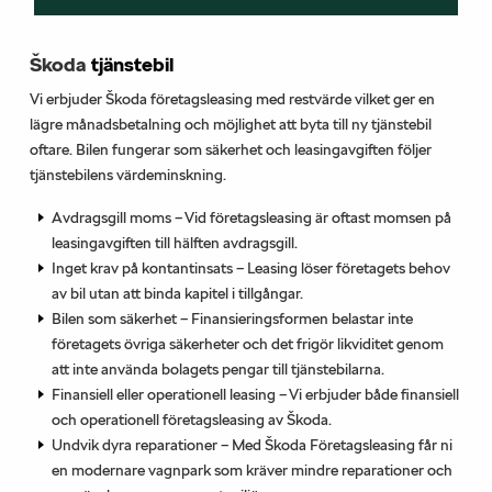
Škoda
tjänstebil
Vi erbjuder Škoda företagsleasing med restvärde vilket ger en
lägre månadsbetalning och möjlighet att byta till ny tjänstebil
oftare. Bilen fungerar som säkerhet och leasingavgiften följer
tjänstebilens värdeminskning.
Avdragsgill moms – Vid företagsleasing är oftast momsen på
leasingavgiften till hälften avdragsgill.
Inget krav på kontantinsats – Leasing löser företagets behov
av bil utan att binda kapitel i tillgångar.
Bilen som säkerhet – Finansieringsformen belastar inte
företagets övriga säkerheter och det frigör likviditet genom
att inte använda bolagets pengar till tjänstebilarna.
Finansiell eller operationell leasing – Vi erbjuder både finansiell
och operationell företagsleasing av Škoda.
Undvik dyra reparationer – Med Škoda Företagsleasing får ni
en modernare vagnpark som kräver mindre reparationer och