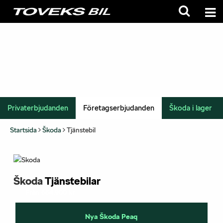
Privaterbjudanden
Företagserbjudanden
Škoda i lager
Startsida
Škoda
Tjänstebil
Škoda
Tjänstebilar
Från 654.900 kr
Nya Škoda Peaq