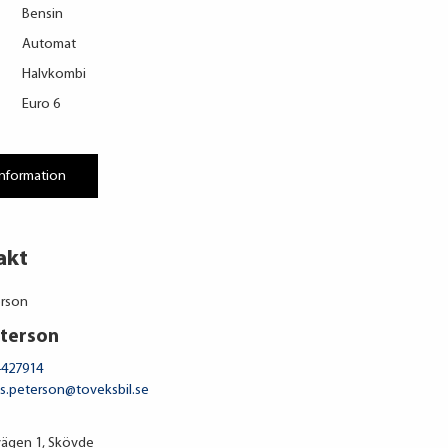
Bensin
Automat
Halvkombi
Euro 6
information
akt
terson
-427914
s.peterson@toveksbil.se
ägen 1, Skövde