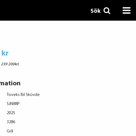
Sök
 kr
: 239 200kr)
rmation
Toveks Bil Skövde
SJN88P
2025
3286
Grå