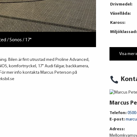
Drivmedel:
Växellåda:
Kaross:
Miljöklassad:
ed / Sonos / 17"
Visa mer 
jning. Bilen är fint utrustad med Proline Advanced,
OS, komfortnyckel, 17" Audi fälgar, backkamera,
För mer info kontakta Marcus Peterson på
Kont
ksbil.se
Marcus Pe
Telefon:
0500
E-post:
marcu
Adress:
Mellomkvarnsv