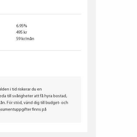
6.95%
495 kr
59 kr/mån
lden i tid riskerar du en
a till svårigheter att få hyra bostad,
. För stöd, vänd dig till budget- och
nsumentuppgifter finns på