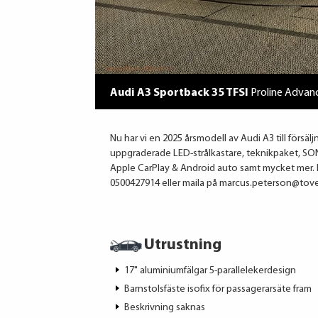
Audi A3 Sportback 35 TFSI
Proline Advanc
Nu har vi en 2025 årsmodell av Audi A3 till försäl
uppgraderade LED-strålkastare, teknikpaket, SON
Apple CarPlay & Android auto samt mycket mer. 
0500427914 eller maila på marcus.peterson@tove
Utrustning
17" aluminiumfälgar 5-parallelekerdesign
Barnstolsfäste isofix för passagerarsäte fram
Beskrivning saknas