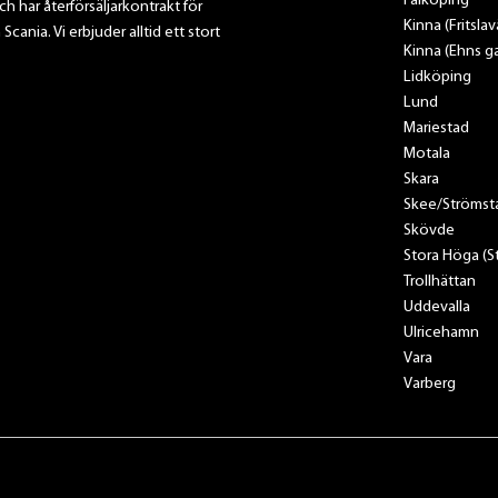
Falköping
ch har återförsäljarkontrakt för
Kinna (Fritsla
nia. Vi erbjuder alltid ett stort
Kinna (Ehns ga
Lidköping
Lund
Mariestad
Motala
Skara
Skee/Strömst
Skövde
Stora Höga (
Trollhättan
Uddevalla
Ulricehamn
Vara
Varberg