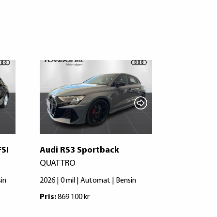
FSI
Audi RS3 Sportback
Audi A3 S
QUATTRO
SB 1.5 150
sin
2026 | 0 mil | Automat | Bensin
2019 | 10000
Pris:
869 100 kr
Pris:
209 000