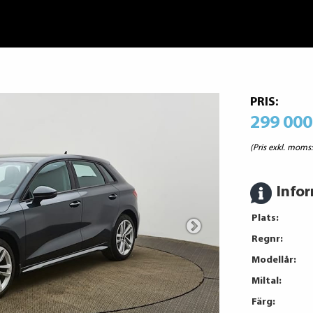
PRIS:
299 000
(Pris exkl. moms
Info
Plats:
Regnr:
Modellår:
Miltal:
Färg: