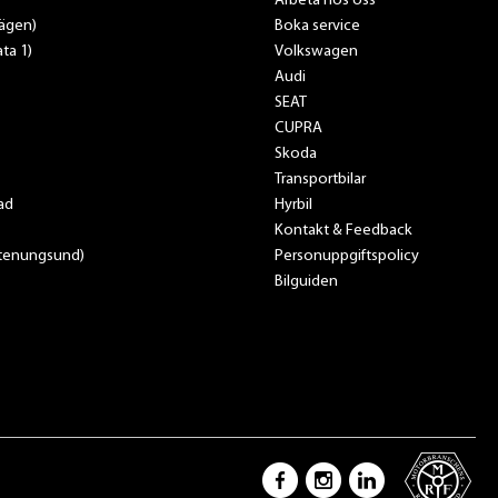
Arbeta hos oss
vägen)
Boka service
ta 1)
Volkswagen
Audi
SEAT
CUPRA
Skoda
Transportbilar
ad
Hyrbil
Kontakt & Feedback
Stenungsund)
Personuppgiftspolicy
Bilguiden