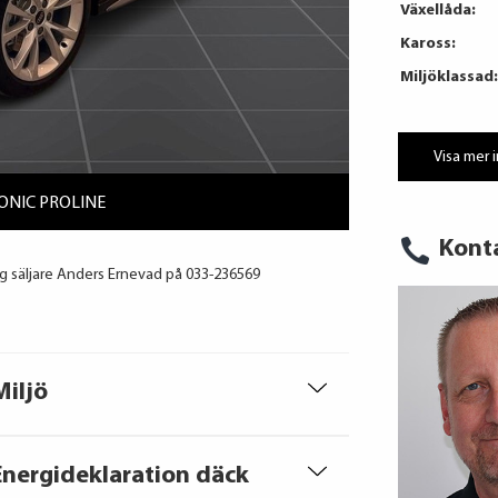
Växellåda:
Kaross:
Miljöklassad:
Visa mer 
RONIC PROLINE
Kont
ig säljare Anders Ernevad på 033-236569
Miljö
Energideklaration däck