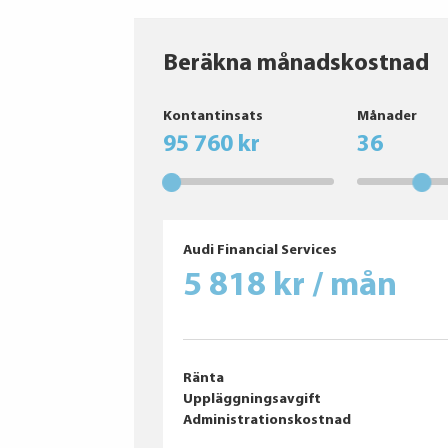
Beräkna månadskostnad
BRIDGESTONE
Kontantinsats
Månader
Falken
95 760 kr
36
Bridgestone
BRIDGESTONE
Nexen
Falken
Nexen
Audi Financial Services
Goodyear
5 818 kr / mån
Ränta
Uppläggningsavgift
Administrationskostnad