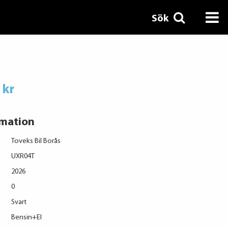
Sök
 kr
rmation
Toveks Bil Borås
UXR04T
2026
0
Svart
Bensin+El