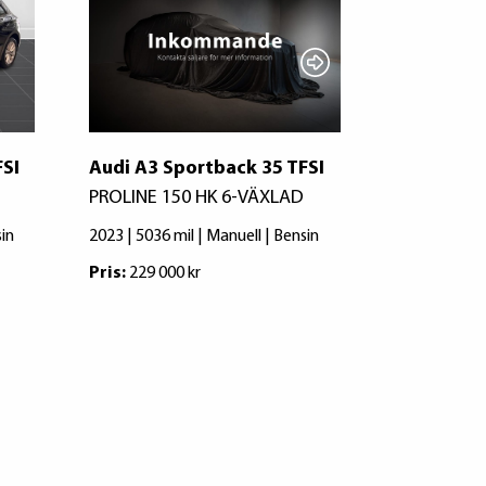
FSI
Audi A3 Sportback 35 TFSI
Audi A3 S
PROLINE 150 HK 6-VÄXLAD
PROLINE 1
sin
2023 | 5036 mil | Manuell | Bensin
2023 | 2693 m
Pris:
229 000 kr
Pris:
234 000