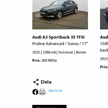
Audi A3 Sportback 35 TFSI
Aud
Proline Advanced / Sonos / 17"
150
bac
2025 | 3286 mil | Automat | Bensin
2023
Pris:
289 900 kr
Pris
Dela
Skriv ut