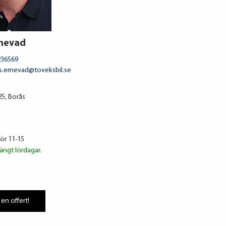
rnevad
236569
s.ernevad@toveksbil.se
5, Borås
lör 11-15
ängt lördagar.
 en offert!