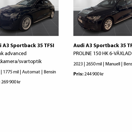
i A3 Sportback 35 TFSI
Audi A3 Sportback 35 T
hk advanced
PROLINE 150 HK 6-VÄXLAD
kkamera/svartoptik
2023 | 2650 mil | Manuell | Ben
 | 1775 mil | Automat | Bensin
Pris:
244 900 kr
:
269 900 kr