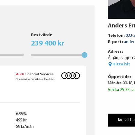
Anders E
Restvärde
Telefon:
033-
E-post:
ander
239 400 kr
Adress:
Ålgårdsvägen 2
Hitta hit
Öppettider
Mån-fre 09-18, 
Vecka 25-33, st
6.95%
Jag vill ha
495 kr
59 kr/mån