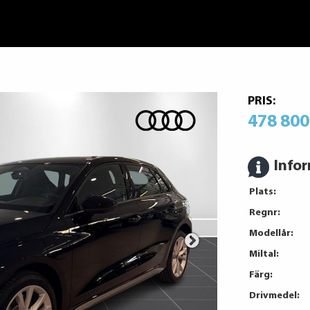
PRIS:
478 800
Info
Plats:
Regnr:
Modellår:
Miltal:
Färg:
Drivmedel: