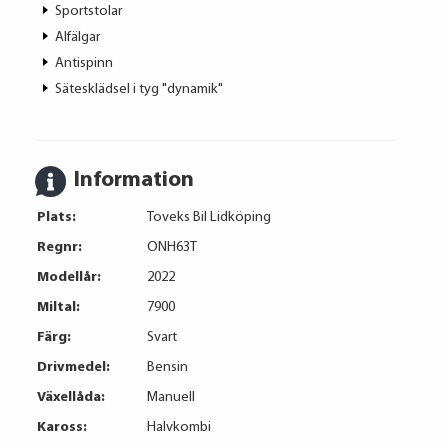
Sportstolar
Alfälgar
Antispinn
Sätesklädsel i tyg "dynamik"
Information
Plats:
Toveks Bil Lidköping
Regnr:
ONH63T
Modellår:
2022
Miltal:
7900
Färg:
Svart
Drivmedel:
Bensin
Växellåda:
Manuell
Kaross:
Halvkombi