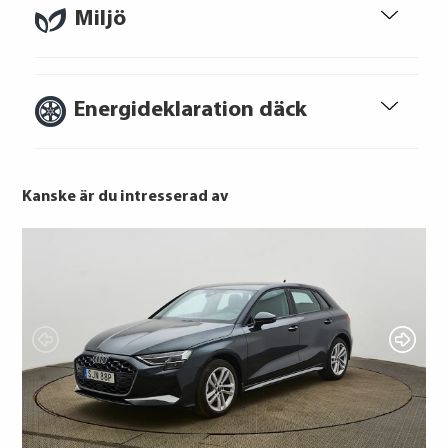
lån. För stöd, vänd dig till budget- och
Miljö
skuldrådgivare i din kommun.
Konsumentuppgifter finns på
konsumentverket.se
Energideklaration däck
Kanske är du intresserad av
Falken
Bridgestone
GOODYEAR
Nexen