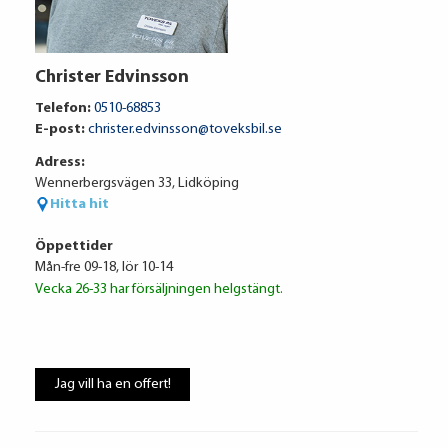
Audi Financial Services
Christer Edvinsson
2 297 kr / mån
Telefon:
0510-68853
E-post:
christer.edvinsson@toveksbil.se
Adress:
Ränta
6.95%
Wennerbergsvägen 33, Lidköping
Uppläggningsavgift
495 kr
Hitta hit
Administrationskostnad
59 kr/mån
Öppettider
Mån-fre 09-18, lör 10-14
Vecka 26-33 har försäljningen helgstängt.
Att låna kostar pengar!
Om du inte kan betala tillbaka skulden i
Jag vill ha en offert!
tid riskerar du en betalningsanmärkning,
Det kan leda till svårigheter att få hyra
bostad, teckna abonnemang och få nya