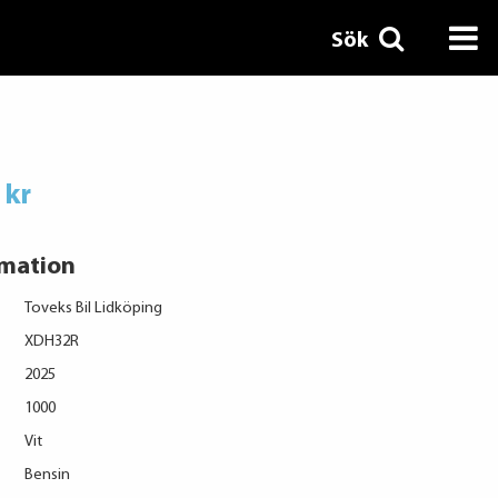
Sök
 kr
rmation
Toveks Bil Lidköping
XDH32R
2025
1000
Vit
Bensin