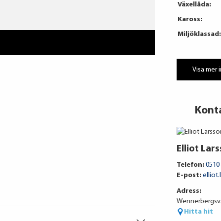
Växellåda:
Kaross:
Miljöklassad:
Visa mer 
Kont
Elliot Lar
Telefon:
0510
E-post:
elliot
Adress:
Wennerbergsvä
Hitta hit