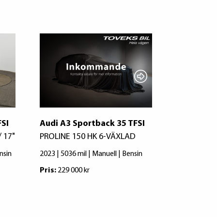
FSI
Audi A3 Sportback 35 TFSI
Audi A3 S
/ 17"
PROLINE 150 HK 6-VÄXLAD
PROLINE 1
nsin
2023 | 5036 mil | Manuell | Bensin
2023 | 2693 m
Pris:
229 000 kr
Pris:
234 000