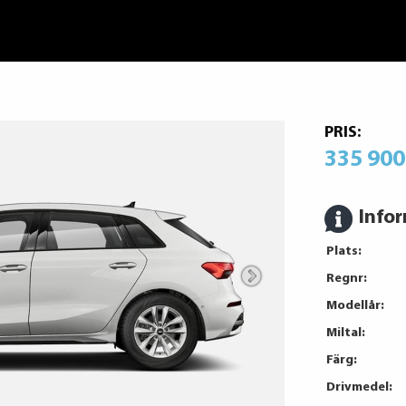
PRIS:
335 900
Info
Plats:
Regnr:
Modellår:
Miltal:
Färg:
Drivmedel: