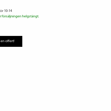
lör 10-14
r försäljningen helgstängt.
 en offert!