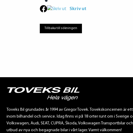
Skriv ut
Tillbaka till sökningen
Toveks Bil grundades år 1994 av Gregor Tovek. Tovekskoncernen är et
inom bilhandel och service. Idag finns vi på 18 orter runt om i Sverige o
Volkswagen, Audi, SEAT, CUPRA, Škoda, Volkswagen Transportbilar och Sca
utbud av nya och begagnade bilar i vårt lager. Varmt välkommen!