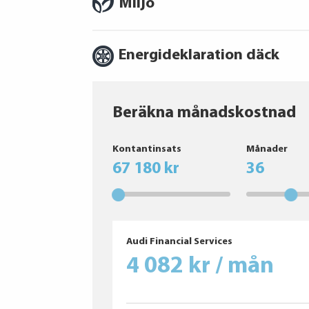
Miljö
Energideklaration däck
Beräkna månadskostnad
Nexen
Kontantinsats
Månader
Falken
67 180 kr
36
GOODYEAR
Bridgestone
Nexen
Audi Financial Services
4 082 kr / mån