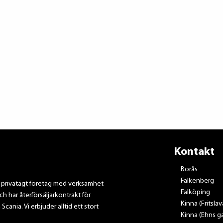
Kontakt
Borås
Falkenberg
t privatägt företag med verksamhet
Falköping
ch har återförsäljarkontrakt för
Kinna (Fritsla
nia. Vi erbjuder alltid ett stort
Kinna (Ehns ga