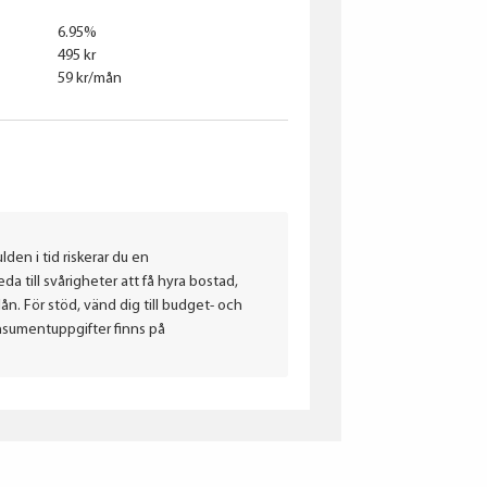
6.95%
495 kr
59 kr/mån
lden i tid riskerar du en
a till svårigheter att få hyra bostad,
. För stöd, vänd dig till budget- och
nsumentuppgifter finns på