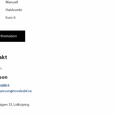
Manuell
Halvkombi
Euro 6
information
akt
sson
-68854
.larsson@toveksbil.se
gen 33, Lidköping