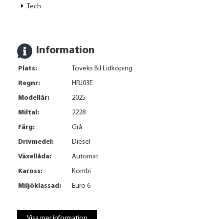
Tech
Information
Plats:
Toveks Bil Lidköping
Regnr:
HRJ03E
Modellår:
2025
Miltal:
2228
Färg:
Grå
Drivmedel:
Diesel
Växellåda:
Automat
Kaross:
Kombi
Miljöklassad:
Euro 6
Visa mer information