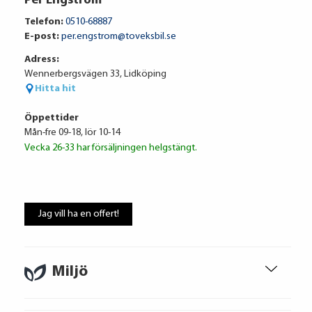
Per Engström
6 318 kr / mån
Telefon:
0510-68887
E-post:
per.engstrom@toveksbil.se
Adress:
Ränta
6.95%
Wennerbergsvägen 33, Lidköping
Uppläggningsavgift
495 kr
Hitta hit
Administrationskostnad
59 kr/mån
Öppettider
Mån-fre 09-18, lör 10-14
Vecka 26-33 har försäljningen helgstängt.
Att låna kostar pengar!
Om du inte kan betala tillbaka skulden i
Jag vill ha en offert!
tid riskerar du en betalningsanmärkning,
Det kan leda till svårigheter att få hyra
bostad, teckna abonnemang och få nya
lån. För stöd, vänd dig till budget- och
Miljö
skuldrådgivare i din kommun.
Konsumentuppgifter finns på