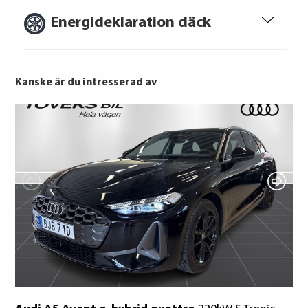
konsumentverket.se
Energideklaration däck
Kanske är du intresserad av
Bridgestone
Goodyear