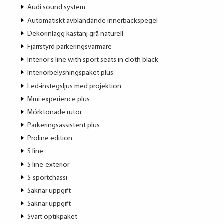
Audi sound system
Automatiskt avbländande innerbackspegel
Dekorinlägg kastanj grå naturell
Fjärrstyrd parkeringsvärmare
Interior s line with sport seats in cloth black
Interiörbelysningspaket plus
Led-instegsljus med projektion
Mmi experience plus
Mörktonade rutor
Parkeringsassistent plus
Proline edition
S line
S line-exteriör
S-sportchassi
Saknar uppgift
Saknar uppgift
Svart optikpaket