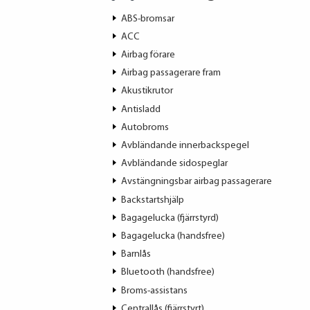
ABS-bromsar
ACC
Airbag förare
Airbag passagerare fram
Akustikrutor
Antisladd
Autobroms
Avbländande innerbackspegel
Avbländande sidospeglar
Avstängningsbar airbag passagerare
Backstartshjälp
Bagagelucka (fjärrstyrd)
Bagagelucka (handsfree)
Barnlås
Bluetooth (handsfree)
Broms-assistans
Centrallås (fjärrstyrt)