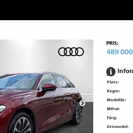
PRIS:
489 000
Info
Plats:
Regnr:
Modellår:
Miltal:
Färg:
Drivmedel: