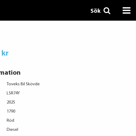
Sök
 kr
rmation
Toveks Bil Skövde
LSR74Y
2025
1790
Röd
Diesel