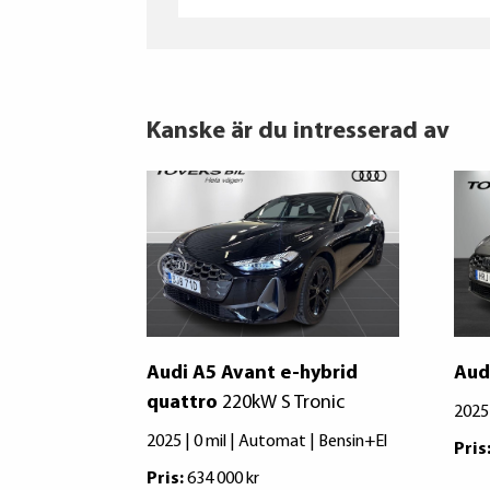
Kanske är du intresserad av
Audi A5 Avant e-hybrid
Aud
quattro
220kW S Tronic
2025 
2025 | 0 mil | Automat | Bensin+El
Pris
Pris:
634 000 kr