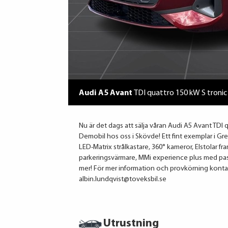
Audi A5 Avant
TDI quattro 150 kW S tronic
Nu är det dags att sälja våran Audi A5 Avant TDI
Demobil hos oss i Skövde! Ett fint exemplar i G
LED-Matrix strålkastare, 360° kameror, Elstolar fram
parkeringsvärmare, MMi experience plus med pa
mer! För mer information och provkörning kontak
albin.lundqvist@toveksbil.se
Utrustning