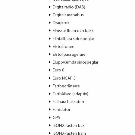
Digitalradio (DAB)
Digitalt mätarhus
Dragkrok
Elhissar (fram och bak)
Elinfällbara sidospeglar
Elstol förare
Elstol passagerare
Eluppvärmda sidospeglar
Euro 6
Euro NCAP 5
Fartbegränsare
Farthållare (adaptiv)
Fällbara baksäten
Färddator
GPS
ISOFIX-fästen bak
ISOFIX-fästen fram