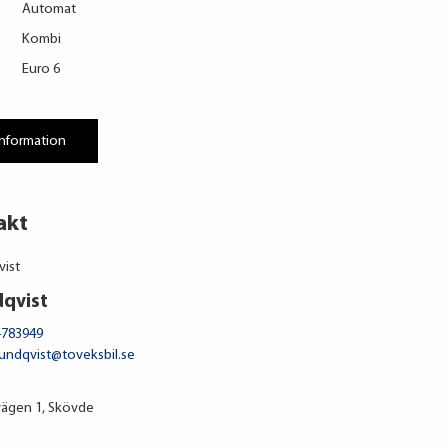
Automat
Kombi
Euro 6
information
akt
dqvist
-783949
lundqvist@toveksbil.se
ägen 1, Skövde