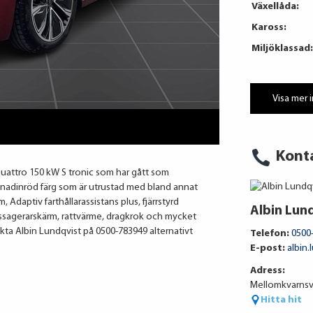
Växellåda:
Kaross:
Miljöklassad:
Visa mer 
Kont
 quattro 150 kW S tronic som har gått som
renadinröd färg som är utrustad med bland annat
, Adaptiv farthållarassistans plus, fjärrstyrd
Albin Lun
ssagerarskärm, rattvärme, dragkrok och mycket
ta Albin Lundqvist på 0500-783949 alternativt
Telefon:
0500
E-post:
albin.
Adress:
Mellomkvarnsv
Hitta hit