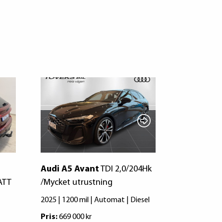
Audi A5 Avant
TDI 2,0/204Hk
Audi A5 A
ATT
/Mycket utrustning
quattro
Q
Evolution
2025 | 1200 mil | Automat | Diesel
2026 | 0 mil
Pris:
669 000 kr