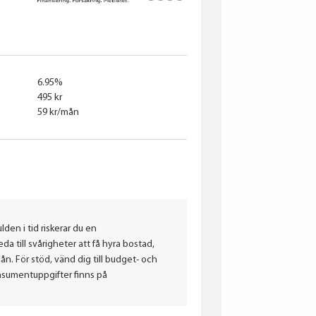
6.95%
495 kr
59 kr/mån
lden i tid riskerar du en
a till svårigheter att få hyra bostad,
. För stöd, vänd dig till budget- och
nsumentuppgifter finns på