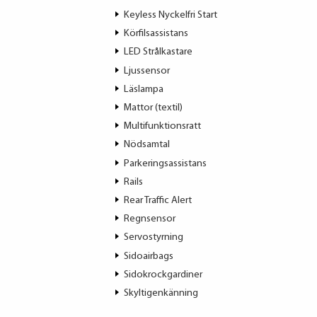
Keyless Nyckelfri Start
Körfilsassistans
LED Strålkastare
Ljussensor
Läslampa
Mattor (textil)
Multifunktionsratt
Nödsamtal
Parkeringsassistans
Rails
Rear Traffic Alert
Regnsensor
Servostyrning
Sidoairbags
Sidokrockgardiner
Skyltigenkänning