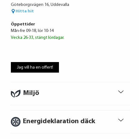
Ränta
6.95%
Göteborgsvägen 16, Uddevalla
Uppläggningsavgift
495 kr
Hitta hit
Administrationskostnad
59 kr/mån
Öppettider
Mån-fre 09-18, lör 10-14
Vecka 26-33, stängt lördagar.
Att låna kostar pengar!
Om du inte kan betala tillbaka skulden i
Jag vill ha en offert!
tid riskerar du en betalningsanmärkning,
Det kan leda till svårigheter att få hyra
bostad, teckna abonnemang och få nya
lån. För stöd, vänd dig till budget- och
Miljö
skuldrådgivare i din kommun.
Konsumentuppgifter finns på
konsumentverket.se
Energideklaration däck