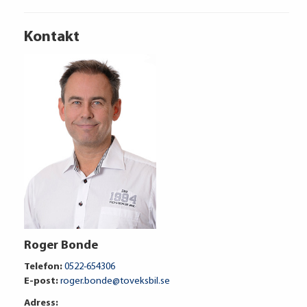
Kontakt
Audi Financial Services
Roger Bonde
8 748 kr / mån
Telefon:
0522-654306
E-post:
roger.bonde@toveksbil.se
Adress: