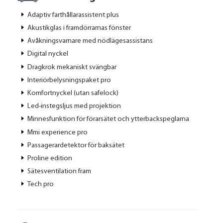
Adaptiv farthållarassistent plus
Akustikglas i framdörrarnas fönster
Avåkningsvarnare med nödlägesassistans
Digital nyckel
Dragkrok mekaniskt svängbar
Interiörbelysningspaket pro
Komfortnyckel (utan safelock)
Led-instegsljus med projektion
Minnesfunktion för förarsätet och ytterbackspeglarna
Mmi experience pro
Passagerardetektor för baksätet
Proline edition
Sätesventilation fram
Tech pro