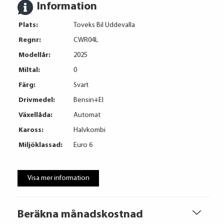
Information
Plats:
Toveks Bil Uddevalla
Regnr:
CWR04L
Modellår:
2025
Miltal:
0
Färg:
Svart
Drivmedel:
Bensin+El
Växellåda:
Automat
Kaross:
Halvkombi
Miljöklassad:
Euro 6
Visa mer information
Beräkna månadskostnad