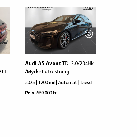
Audi A5 Avant
TDI 2,0/204Hk
Audi A5 A
ATT
/Mycket utrustning
quattro
Q
Evolution
2025 | 1200 mil | Automat | Diesel
2026 | 0 mil
Pris:
669 000 kr
Pris:
692 900