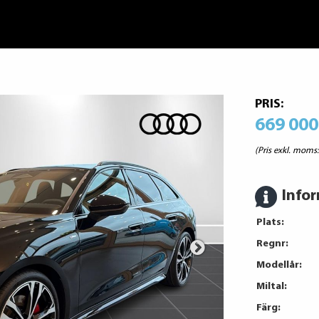
PRIS:
669 000
(Pris exkl. moms
Info
Plats:
Regnr:
Modellår:
Miltal:
Färg: