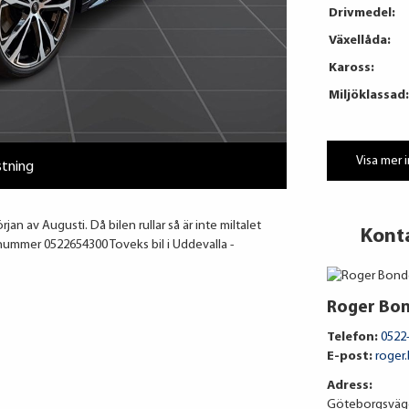
Drivmedel:
Växellåda:
Kaross:
Miljöklassad:
Visa mer 
stning
jan av Augusti. Då bilen rullar så är inte miltalet
Kont
å nummer 0522654300 Toveks bil i Uddevalla -
Roger Bo
Telefon:
0522
E-post:
roger
Adress:
Göteborgsväge