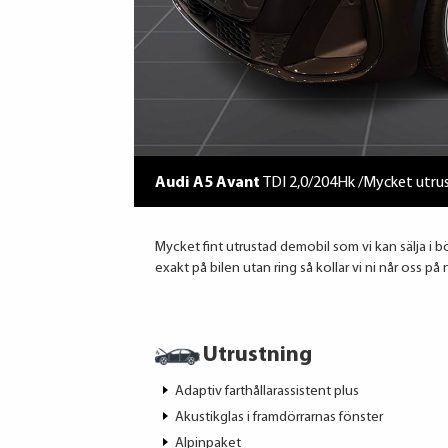
Audi A5 Avant
TDI 2,0/204Hk /Mycket utru
Mycket fint utrustad demobil som vi kan sälja i bör
exakt på bilen utan ring så kollar vi ni når oss p
Utrustning
Adaptiv farthållarassistent plus
Akustikglas i framdörrarnas fönster
Alpinpaket