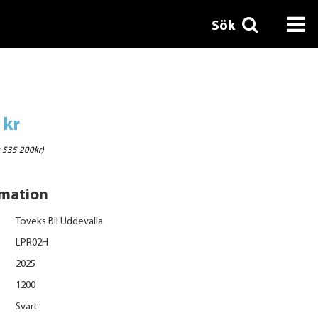
Sök
 kr
: 535 200kr)
rmation
Toveks Bil Uddevalla
LPR02H
2025
1200
Svart