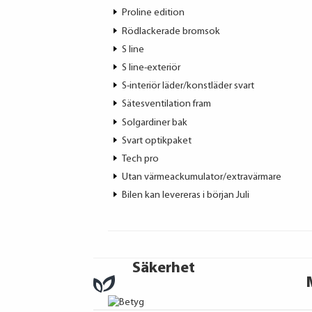
Proline edition
Rödlackerade bromsok
S line
S line-exteriör
S-interiör läder/konstläder svart
Sätesventilation fram
Solgardiner bak
Svart optikpaket
Tech pro
Utan värmeackumulator/extravärmare
Bilen kan levereras i början Juli
Säkerhet