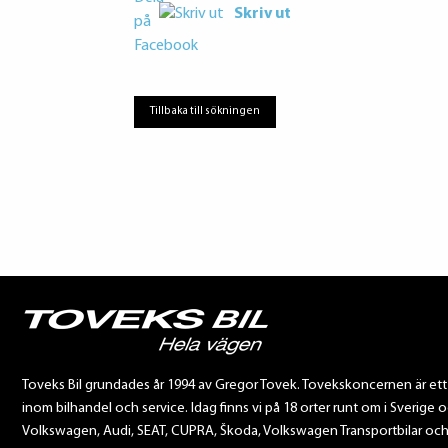
Skriv ut
Tillbaka till sökningen
Toveks Bil grundades år 1994 av Gregor Tovek. Tovekskoncernen är et
inom bilhandel och service. Idag finns vi på 18 orter runt om i Sverige o
Volkswagen, Audi, SEAT, CUPRA, Škoda, Volkswagen Transportbilar och Sca