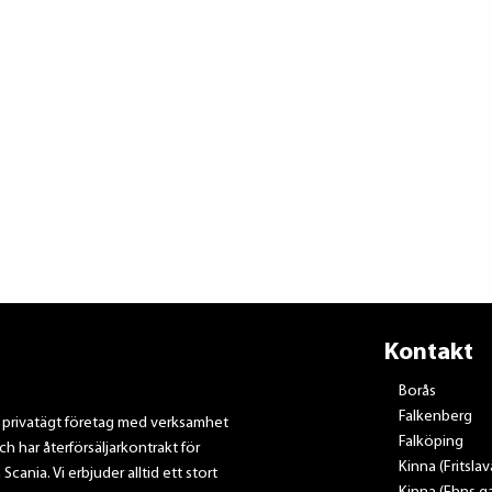
Kontakt
Borås
Falkenberg
t privatägt företag med verksamhet
Falköping
ch har återförsäljarkontrakt för
Kinna (Fritsla
nia. Vi erbjuder alltid ett stort