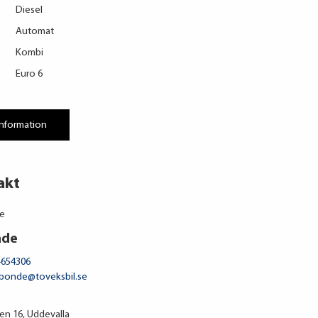
Diesel
Automat
Kombi
Euro 6
information
akt
nde
-654306
.bonde@toveksbil.se
n 16, Uddevalla