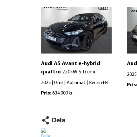
Audi A5 Avant e-hybrid
Aud
quattro
220kW S Tronic
2025 
2025 | 0 mil | Automat | Bensin+El
Pris
Pris:
634 000 kr
Dela