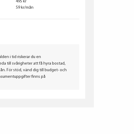
495 kr
59 kr/mån
lden i tid riskerar du en
a till svårigheter att få hyra bostad,
. För stöd, vänd dig till budget- och
nsumentuppgifter finns på