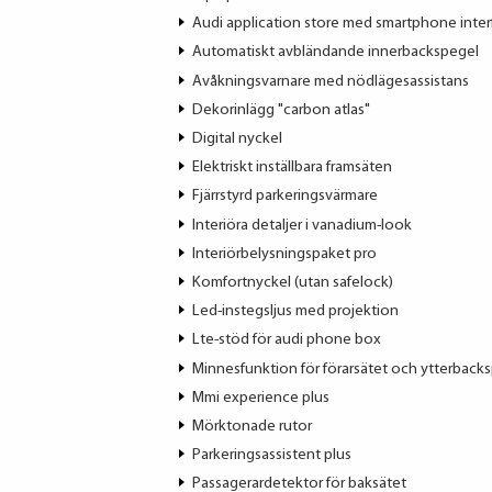
Audi application store med smartphone inter
Automatiskt avbländande innerbackspegel
Avåkningsvarnare med nödlägesassistans
Dekorinlägg "carbon atlas"
Digital nyckel
Elektriskt inställbara framsäten
Fjärrstyrd parkeringsvärmare
Interiöra detaljer i vanadium-look
Interiörbelysningspaket pro
Komfortnyckel (utan safelock)
Led-instegsljus med projektion
Lte-stöd för audi phone box
Minnesfunktion för förarsätet och ytterback
Mmi experience plus
Mörktonade rutor
Parkeringsassistent plus
Passagerardetektor för baksätet