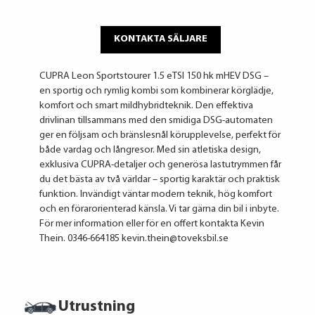
KONTAKTA SÄLJARE
CUPRA Leon Sportstourer 1.5 eTSI 150 hk mHEV DSG –
en sportig och rymlig kombi som kombinerar körglädje,
komfort och smart mildhybridteknik. Den effektiva
drivlinan tillsammans med den smidiga DSG-automaten
ger en följsam och bränslesnål körupplevelse, perfekt för
både vardag och långresor. Med sin atletiska design,
exklusiva CUPRA-detaljer och generösa lastutrymmen får
du det bästa av två världar – sportig karaktär och praktisk
funktion. Invändigt väntar modern teknik, hög komfort
och en förarorienterad känsla. Vi tar gärna din bil i inbyte.
För mer information eller för en offert kontakta Kevin
Thein. 0346-664185 kevin.thein@toveksbil.se
Utrustning