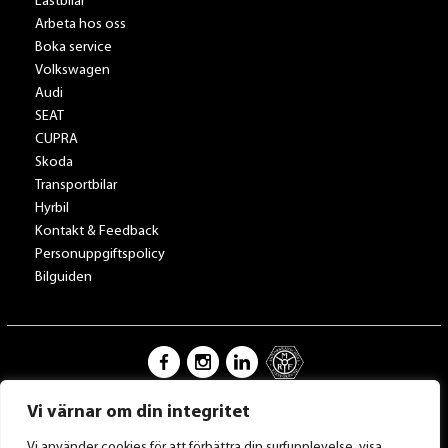
Lastbilar
Arbeta hos oss
Boka service
Volkswagen
Audi
SEAT
CUPRA
Skoda
Transportbilar
Hyrbil
Kontakt & Feedback
Personuppgiftspolicy
Bilguiden
Vi värnar om din integritet
Tillbaka till Toveksbil.se
Vi använder cookies för att förbättra din surfupplevelse, visa