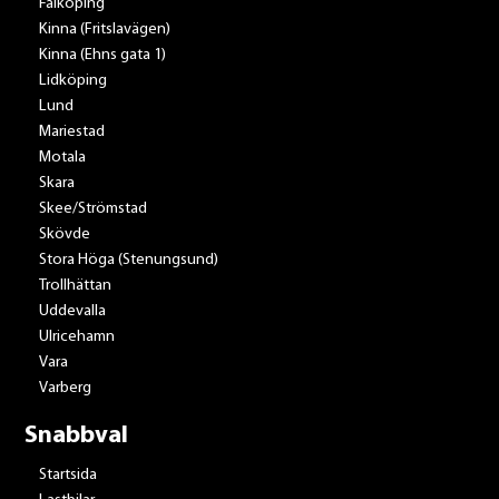
Falköping
Kinna (Fritslavägen)
Kinna (Ehns gata 1)
Lidköping
Lund
Mariestad
Motala
Skara
Skee/Strömstad
Skövde
Stora Höga (Stenungsund)
Trollhättan
Uddevalla
Ulricehamn
Vara
Varberg
Snabbval
Startsida