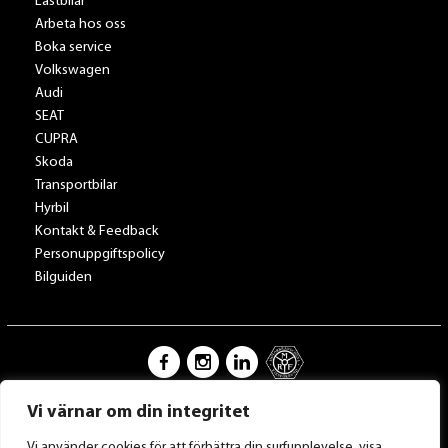
Lastbilar
Arbeta hos oss
Boka service
Volkswagen
Audi
SEAT
CUPRA
Skoda
Transportbilar
Hyrbil
Kontakt & Feedback
Personuppgiftspolicy
Bilguiden
Vi värnar om din integritet
Tillbaka till Toveksbil.se
Vi använder cookies för att förbättra din surfupplevelse, visa