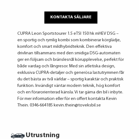
KONTAKTA SÄLJARE
CUPRA Leon Sportstourer 1.5 eTSI 150 hk mHEV DSG –
en sportig och rymlig kombi som kombinerar körglädje,
komfort och smart mildhybridteknik. Den effektiva
drivlinan tillsammans med den smidiga DSG-automaten
ger en följsam och bränslesnål körupplevelse, perfekt för
både vardag och långresor. Med sin atletiska design,
exklusiva CUPRA-detaljer och generösa lastutrymmen får
du det bästa av två världar – sportig karaktär och praktisk
funktion. Invändigt väntar modern teknik, hög komfort
och en förarorienterad känsla. Vi tar gärna din bil i inbyte.
För mer information eller för en offert kontakta Kevin
Thein. 0346-664185 kevin.thein@toveksbil.se
Utrustning