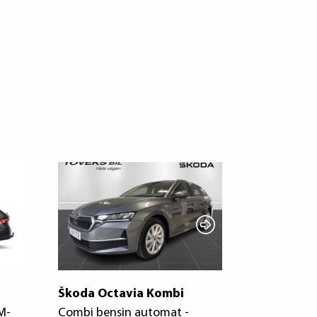
Škoda Octavia Kombi
Škoda Oct
M-
Combi bensin automat -
COMBI 2,0 