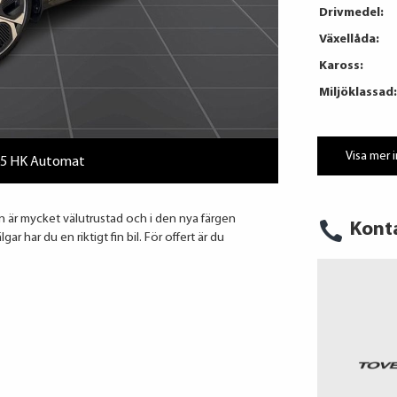
Drivmedel:
Växellåda:
Kaross:
Miljöklassad:
Visa mer 
265 HK Automat
ilen är mycket välutrustad och i den nya färgen
Kont
r har du en riktigt fin bil. För offert är du