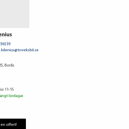
enius
236539
.kilenius@toveksbil.se
5, Borås
lör 11-15
ängt lördagar.
 en offert!