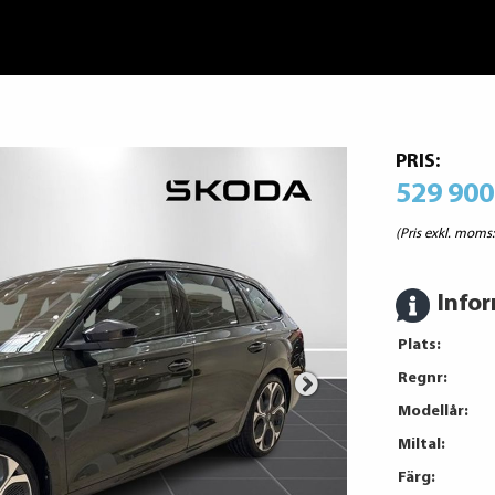
PRIS:
529 900
(Pris exkl. moms
Info
Plats:
Regnr:
Modellår:
Miltal:
Färg: