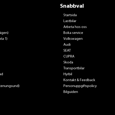
Snabbval
Startsida
Lastbilar
Arbeta hos oss
vägen)
Boka service
ta 1)
Volkswagen
Audi
SEAT
CUPRA
Skoda
Transportbilar
ad
Hyrbil
Kontakt & Feedback
Stenungsund)
Personuppgiftspolicy
Bilguiden