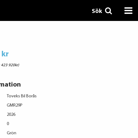
Sök
 kr
: 423 920kr)
rmation
Toveks Bil Borås
GMR29P
2026
0
Grön