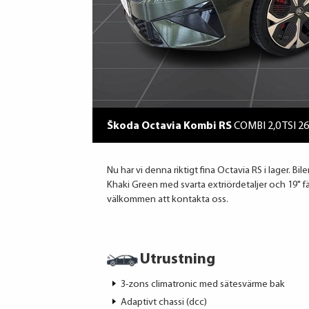
Škoda Octavia Kombi RS
COMBI 2,0 TSI 
Nu har vi denna riktigt fina Octavia RS i lager. B
Khaki Green med svarta extriördetaljer och 19" fälga
välkommen att kontakta oss.
Utrustning
3-zons climatronic med sätesvärme bak
Adaptivt chassi (dcc)