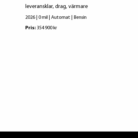
leveransklar, drag, värmare
2026 | 0 mil 
2026 | 0 mil | Automat | Bensin
Pris:
529 900
Pris:
354 900 kr