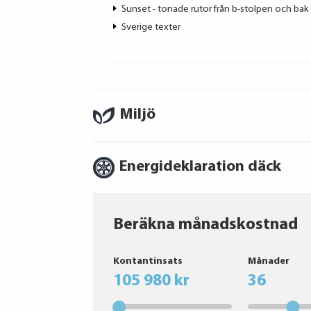
Sunset - tonade rutor från b-stolpen och bak
Sverige texter
Miljö
Energideklaration däck
Beräkna månadskostnad
Bridgestone
Kontantinsats
Månader
KUMHO TIRE EUROPE GmbH
105 980 kr
36
GOODYEAR
Hankook