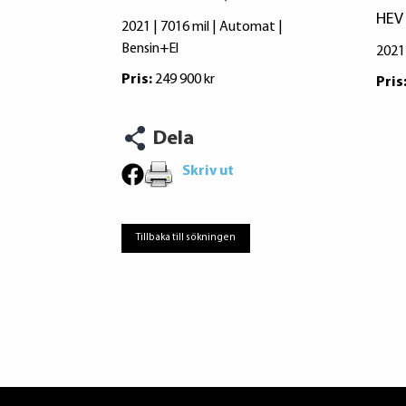
HEV
2021 | 7016 mil | Automat |
Bensin+El
2021
Pris:
249 900 kr
Pris
Dela
Skriv ut
Tillbaka till sökningen