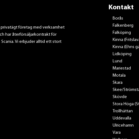
Kontakt
Borås
Falkenberg
t privatägt företag med verksamhet
Falköping
ch har återförsäljarkontrakt för
Kinna (Fritsla
nia. Vi erbjuder alltid ett stort
Kinna (Ehns ga
Lidköping
Lund
Mariestad
Motala
Skara
Skee/Strömst
Skövde
Stora Höga (
Trollhättan
Uddevalla
Ulricehamn
Vara