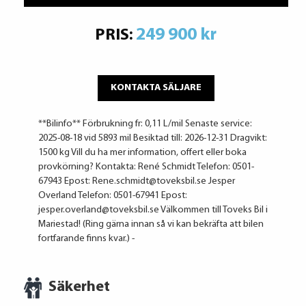
249 900 kr
PRIS:
KONTAKTA SÄLJARE
**Bilinfo** Förbrukning fr: 0,11 L/mil Senaste service:
2025-08-18 vid 5893 mil Besiktad till: 2026-12-31 Dragvikt:
1500 kg Vill du ha mer information, offert eller boka
provkörning? Kontakta: René Schmidt Telefon: 0501-
67943 Epost: Rene.schmidt@toveksbil.se Jesper
Overland Telefon: 0501-67941 Epost:
jesper.overland@toveksbil.se Välkommen till Toveks Bil i
Mariestad! (Ring gärna innan så vi kan bekräfta att bilen
fortfarande finns kvar.) -
Säkerhet