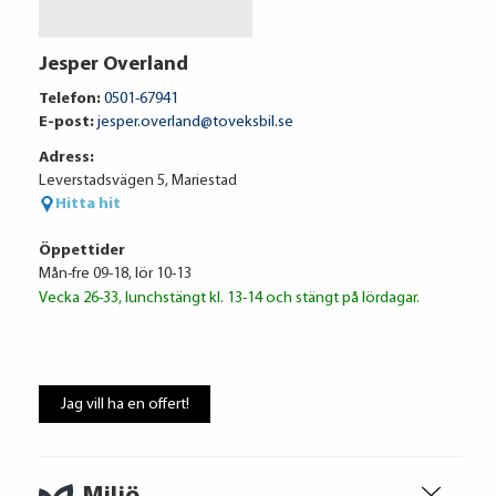
Volkswagen Financial Services
Jesper Overland
3 009 kr / mån
Telefon:
0501-67941
E-post:
jesper.overland@toveksbil.se
Adress:
Ränta
6.75%
Leverstadsvägen 5, Mariestad
Uppläggningsavgift
495 kr
Hitta hit
Administrationskostnad
59 kr/mån
Öppettider
Mån-fre 09-18, lör 10-13
Vecka 26-33, lunchstängt kl. 13-14 och stängt på lördagar.
Att låna kostar pengar!
Om du inte kan betala tillbaka skulden i
Jag vill ha en offert!
tid riskerar du en betalningsanmärkning,
Det kan leda till svårigheter att få hyra
bostad, teckna abonnemang och få nya
lån. För stöd, vänd dig till budget- och