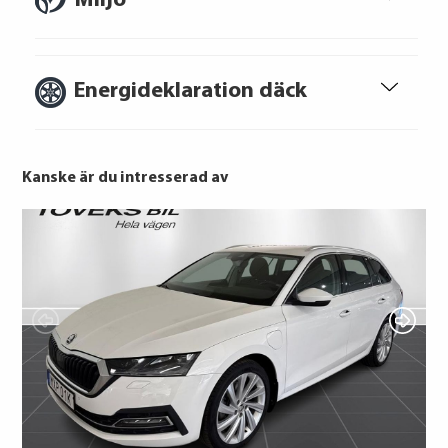
Miljö
skuldrådgivare i din kommun.
Konsumentuppgifter finns på
konsumentverket.se
Energideklaration däck
Kanske är du intresserad av
Kumho
GOODYEAR
GOODYEAR
GOODYEAR
GOODYEAR
Bridgestone
Michelin
GOODYEAR