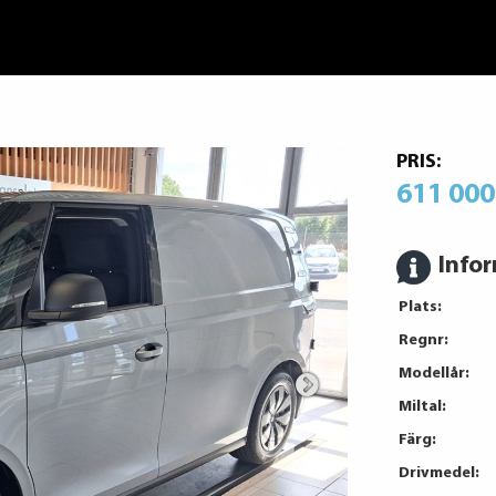
PRIS:
611 000
Info
Plats:
Regnr:
Modellår:
Miltal:
Färg:
Drivmedel: