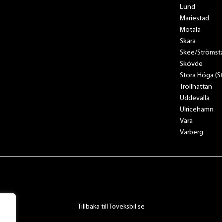
Lund
Mariestad
Motala
Skara
Skee/Strömst
Skövde
Stora Höga (
Trollhättan
Uddevalla
Ulricehamn
Vara
Varberg
Tillbaka till Toveksbil.se