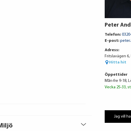
Peter And
Telefon:
0320
E-post:
peter
Adress:
Fritslavägen 6,
Hitta hit
Öppettider
Mån-fre 9-18, 
Vecka 25-33, st
Jag vill ha
Miljö