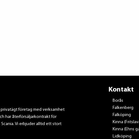
Kontakt
Borås
Falkenberg
t privatägt företag med verksamhet
Falköping
ch har återförsäljarkontrakt för
Kinna (Fritsla
nia. Vi erbjuder alltid ett stort
Kinna (Ehns ga
Lidköping