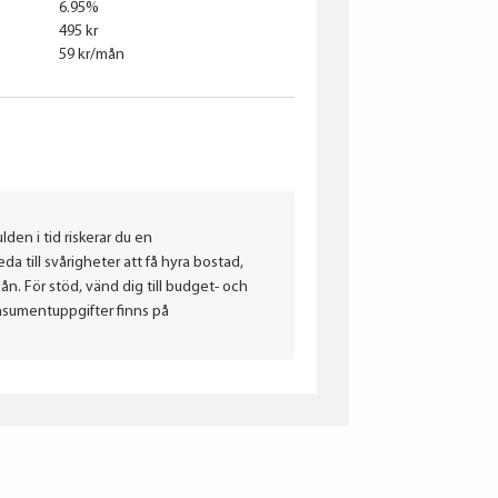
6.95%
495 kr
59 kr/mån
lden i tid riskerar du en
a till svårigheter att få hyra bostad,
. För stöd, vänd dig till budget- och
nsumentuppgifter finns på