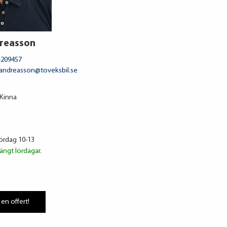
reasson
-209457
.andreasson@toveksbil.se
 Kinna
Lördag 10-13
ängt lördagar.
 en offert!