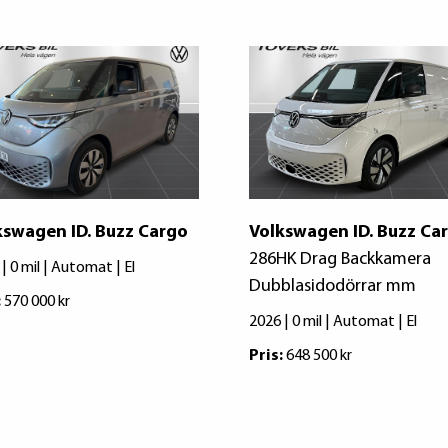
kswagen ID. Buzz Cargo
Volkswagen ID. Buzz Ca
286HK Drag Backkamera
| 0 mil | Automat | El
Dubblasidodörrar mm
:
570 000 kr
2026 | 0 mil | Automat | El
Pris:
648 500 kr