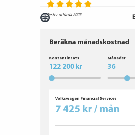
Tester utförda 2025
Beräkna månadskostnad
Pirelli
Kontantinsats
Månader
Continental
122 200 kr
36
Continental
Hankook
Giti
Goodyear
PIRELLI
Volkswagen Financial Services
Continental
7 425 kr / mån