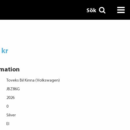
Sök
 kr
rmation
Toveks Bil Kinna (Volkswagen)
JBZ86G
2026
0
Silver
El