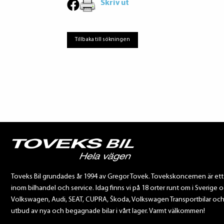
Skriv ut
Tillbaka till sökningen
Toveks Bil grundades år 1994 av Gregor Tovek. Tovekskoncernen är et
inom bilhandel och service. Idag finns vi på 18 orter runt om i Sverige o
Volkswagen, Audi, SEAT, CUPRA, Škoda, Volkswagen Transportbilar och Sca
utbud av nya och begagnade bilar i vårt lager. Varmt välkommen!