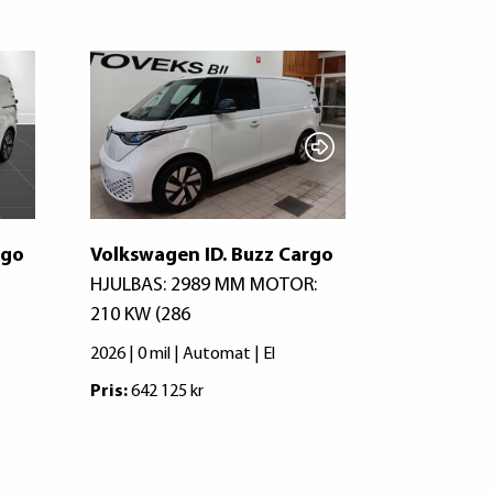
rgo
Volkswagen ID. Buzz Cargo
Volkswage
HJULBAS: 2989 MM MOTOR:
286hk Dra
210 KW (286
2026 | 0 mil 
2026 | 0 mil | Automat | El
Pris:
557 250
Pris:
642 125 kr