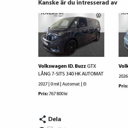
Kanske är du intresserad av
Volkswagen ID. Buzz
GTX
Vol
LÅNG 7-SITS 340 HK AUTOMAT
2026 
2027 | 0 mil | Automat | El
Pris
Pris:
767 800 kr
Dela