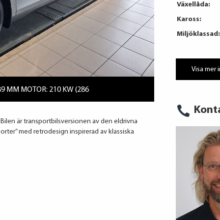
Växellåda:
Kaross:
Miljöklassad:
Visa mer 
89 MM MOTOR: 210 KW (286
Kont
len är transportbilsversionen av den eldrivna
porter” med retrodesign inspirerad av klassiska