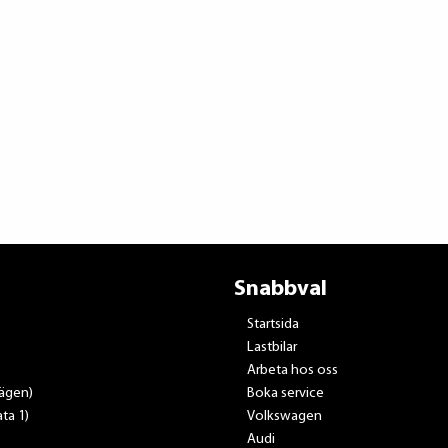
Snabbval
Startsida
Lastbilar
Arbeta hos oss
vägen)
Boka service
ta 1)
Volkswagen
Audi