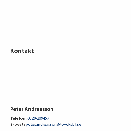
Volkswagen Financial Services
Kontakt
Ränta
6.95%
Uppläggningsavgift
495 kr
Administrationskostnad
59 kr/mån
Peter Andreasson
Telefon:
0320-209457
E-post:
peter.andreasson@toveksbil.se
Att låna kostar pengar!