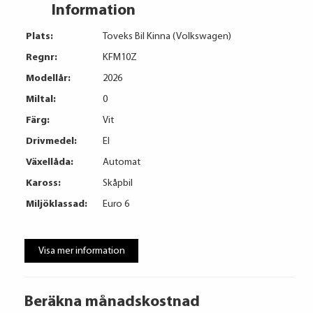
Information
Plats:
Toveks Bil Kinna (Volkswagen)
Regnr:
KFM10Z
Modellår:
2026
Miltal:
0
Färg:
Vit
Drivmedel:
El
Växellåda:
Automat
Kaross:
Skåpbil
Miljöklassad:
Euro 6
Visa mer information
Beräkna månadskostnad