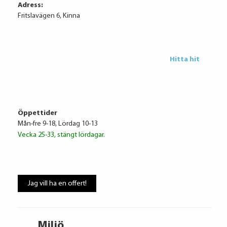
Om du inte kan betala tillbaka skulden
Adress:
i tid riskerar du en
Fritslavägen 6, Kinna
betalningsanmärkning, Det kan leda
till svårigheter att få hyra bostad,
teckna abonnemang och få nya lån.
För stöd, vänd dig till budget- och
Hitta hit
skuldrådgivare i din kommun.
Konsumentuppgifter finns på
konsumentverket.se
Öppettider
Mån-fre 9-18, Lördag 10-13
Vecka 25-33, stängt lördagar.
Jag vill ha en offert!
Miljö