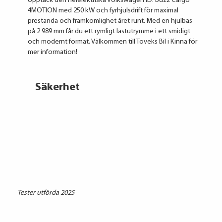
Upptäck den helelektriska Volkswagen ID. Buzz Cargo
4MOTION med 250 kW och fyrhjulsdrift för maximal
prestanda och framkomlighet året runt. Med en hjulbas
på 2 989 mm får du ett rymligt lastutrymme i ett smidigt
och modernt format. Välkommen till Toveks Bil i Kinna för
mer information!
Säkerhet
Tester utförda 2025