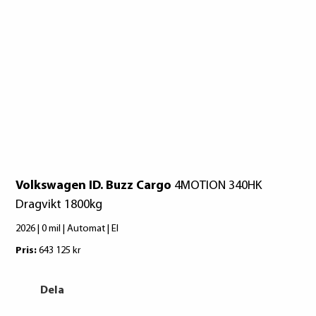
Goodyear
Pirelli
Goodyear
Volkswagen ID. Buzz Cargo
4MOTION 340HK
Vo
Dragvikt 1800kg
AU
2026 | 0 mil | Automat | El
2027
Pris:
643 125 kr
Pri
Dela