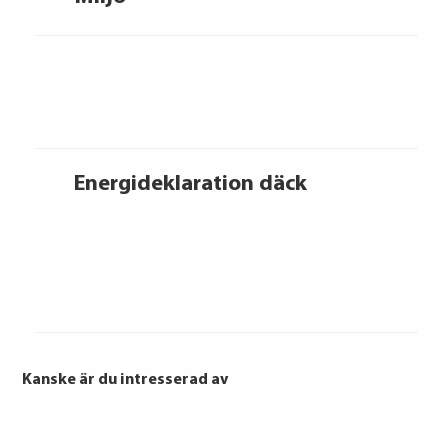
Energideklaration däck
Continental
Goodyear
Kanske är du intresserad av
Continental
Goodyear
PIRELLI