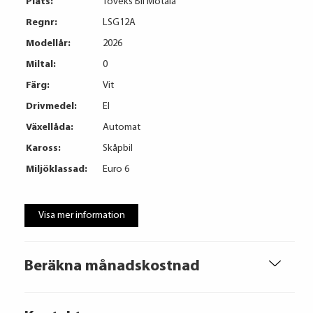
Plats:
Toveks Bil Motala
Regnr:
LSG12A
Modellår:
2026
Miltal:
0
Färg:
Vit
Drivmedel:
El
Växellåda:
Automat
Kaross:
Skåpbil
Miljöklassad:
Euro 6
Visa mer information
Beräkna månadskostnad