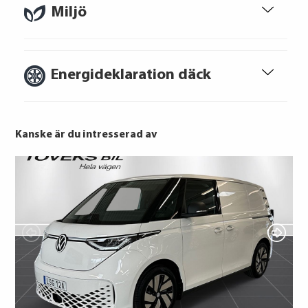
Miljö
Energideklaration däck
Att låna kostar pengar!
Om du inte kan betala tillbaka skulden i
tid riskerar du en betalningsanmärkning,
Kanske är du intresserad av
Det kan leda till svårigheter att få hyra
bostad, teckna abonnemang och få nya
lån. För stöd, vänd dig till budget- och
skuldrådgivare i din kommun.
Hankook
Konsumentuppgifter finns på
Continental
konsumentverket.se
Goodyear
Continental
PIRELLI
Giti
Pirelli
Giti