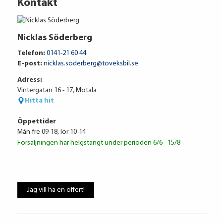
Kontakt
Nicklas Söderberg
Telefon:
0141-21 60 44
E-post:
nicklas.soderberg@toveksbil.se
Adress:
Vintergatan 16 - 17, Motala
Hitta hit
Öppettider
Mån-fre 09-18, lör 10-14
Försäljningen har helgstängt under perioden 6/6 - 15/8
Volkswagen Financial Services
7 815 kr / mån
Jag vill ha en offert!
Ränta
6.95%
Uppläggningsavgift
495 kr
Administrationskostnad
59 kr/mån