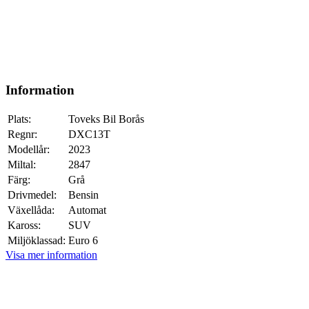
Information
Plats:
Toveks Bil Borås
Regnr:
DXC13T
Modellår:
2023
Miltal:
2847
Färg:
Grå
Drivmedel:
Bensin
Växellåda:
Automat
Kaross:
SUV
Miljöklassad:
Euro 6
Visa mer information