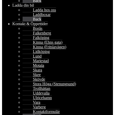
Back
Ladda din bil
Ladda hos oss
Laddboxar
Back
Kontakt & Öppettider
Borås
Falkenberg
Falköping
Kinna (Ehns gata)
Kinna (Fritslavägen)
Lidköping
Lund
Mariestad
Motala
Skara
Skee
Skövde
Stora Höga (Stenungsund)
Trollhättan
Uddevalla
Ulricehamn
Vara
Varberg
Kontaktformulär