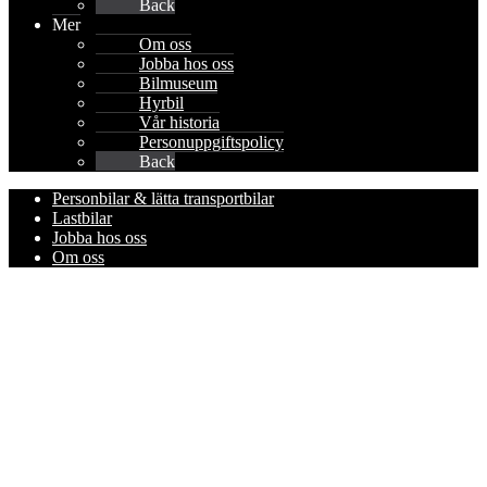
Back
Mer
Om oss
Jobba hos oss
Bilmuseum
Hyrbil
Vår historia
Personuppgiftspolicy
Back
Personbilar & lätta transportbilar
Lastbilar
Jobba hos oss
Om oss