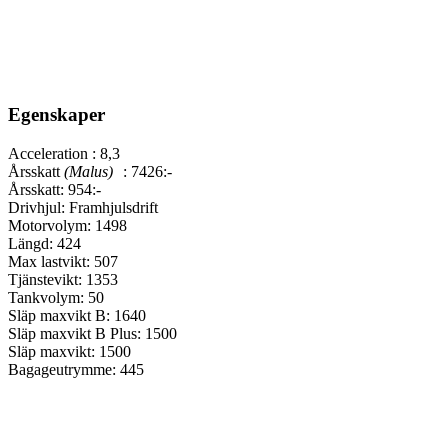
Egenskaper
Acceleration :
8,3
Årsskatt
(Malus)
:
7426:-
Årsskatt:
954:-
Drivhjul:
Framhjulsdrift
Motorvolym:
1498
Längd:
424
Max lastvikt:
507
Tjänstevikt:
1353
Tankvolym:
50
Släp maxvikt B:
1640
Släp maxvikt B Plus:
1500
Släp maxvikt:
1500
Bagageutrymme:
445