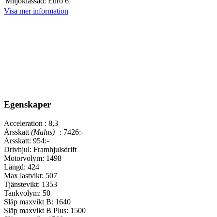
Miljöklassad:
Euro 6
Visa mer information
Egenskaper
Acceleration :
8,3
Årsskatt
(Malus)
:
7426:-
Årsskatt:
954:-
Drivhjul:
Framhjulsdrift
Motorvolym:
1498
Längd:
424
Max lastvikt:
507
Tjänstevikt:
1353
Tankvolym:
50
Släp maxvikt B:
1640
Släp maxvikt B Plus:
1500