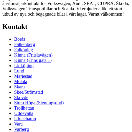
återförsäljarkontrakt för Volkswagen, Audi, SEAT, CUPRA, Škoda,
Volkswagen Transportbilar och Scania. Vi erbjuder alltid ett stort
utbud av nya och begagnade bilar i vårt lager. Varmt välkommen!
Kontakt
Borås
Falkenberg
Falköping
Kinna (Fritslavägen)
Kinna (Ehns gata 1)
Lidköping
Lund
Mariestad
Motala
Skara
Skee/Strömstad
Skövde
Stora Höga (Stenungsund)
Trollhättan
Uddevalla
Ulricehamn
Vara
Varberg