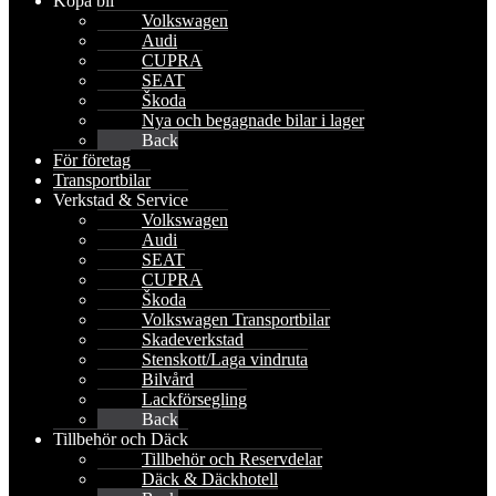
Köpa bil
Volkswagen
Audi
CUPRA
SEAT
Škoda
Nya och begagnade bilar i lager
Back
För företag
Transportbilar
Verkstad & Service
Volkswagen
Audi
SEAT
CUPRA
Škoda
Volkswagen Transportbilar
Skadeverkstad
Stenskott/Laga vindruta
Bilvård
Lackförsegling
Back
Tillbehör och Däck
Tillbehör och Reservdelar
Däck & Däckhotell