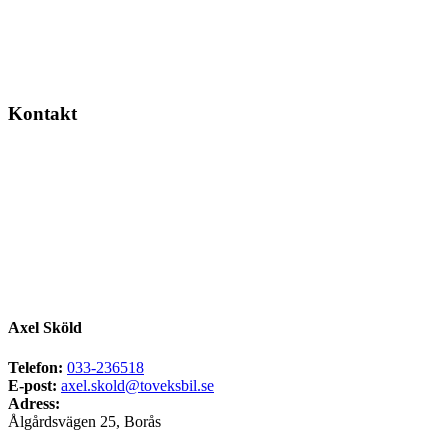
Kontakt
Axel Sköld
Telefon:
033-236518
E-post:
axel.skold@toveksbil.se
Adress:
Ålgårdsvägen 25, Borås