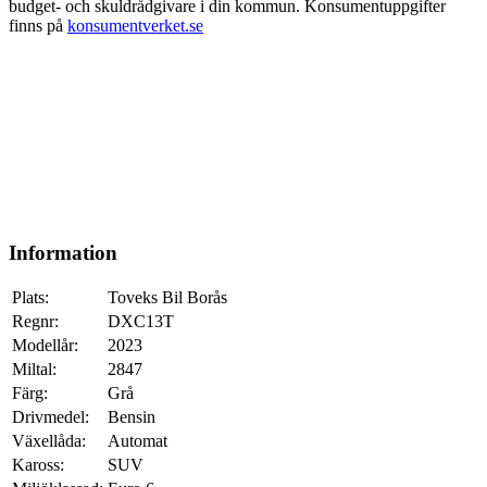
budget- och skuldrådgivare i din kommun. Konsumentuppgifter
finns på
konsumentverket.se
Information
Plats:
Toveks Bil Borås
Regnr:
DXC13T
Modellår:
2023
Miltal:
2847
Färg:
Grå
Drivmedel:
Bensin
Växellåda:
Automat
Kaross:
SUV