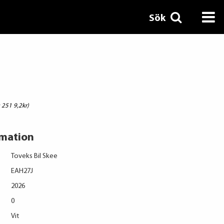
Sök
 251 9,2kr)
rmation
Toveks Bil Skee
EAH27J
2026
0
Vit