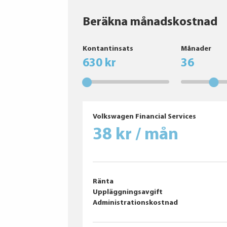
Beräkna månadskostnad
HANKOOK
Kontantinsats
Månader
Continental AG
630 kr
36
KUMHO
Volkswagen Financial Services
38 kr / mån
Ränta
Uppläggningsavgift
Administrationskostnad