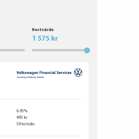
Restvärde
1 575 kr
6.95%
495 kr
59 kr/mån