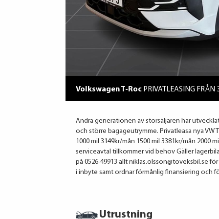
Volkswagen T-Roc
PRIVATLEASING FRÅN
Andra generationen av storsäljaren har utveckl
och större bagageutrymme. Privatleasa nya VW T
1000 mil 3149kr/mån 1500 mil 3381kr/mån 2000 mi
serviceavtal tillkommer vid behov Gäller lagerbila
på 0526-49913 allt niklas.olsson@toveksbil.se för 
i inbyte samt ordnar förmånlig finansiering och f
Utrustning