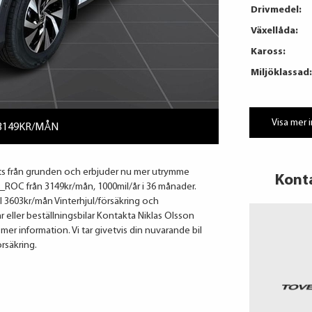
Drivmedel:
Växellåda:
Kaross:
Miljöklassad:
Visa mer 
 3149KR/MÅN
ats från grunden och erbjuder nu mer utrymme
Kont
_ROC från 3149kr/mån, 1000mil/år i 36 månader.
l 3603kr/mån Vinterhjul/försäkring och
r eller beställningsbilar Kontakta Niklas Olsson
mer information. Vi tar givetvis din nuvarande bil
örsäkring.