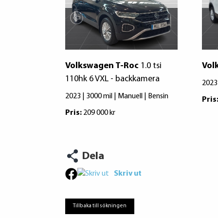
Volkswagen T-Roc
1.0 tsi
Vol
110hk 6 VXL - backkamera
2023 
2023 | 3000 mil | Manuell | Bensin
Pris
Pris:
209 000 kr
Dela
Skriv ut
Tillbaka till sökningen