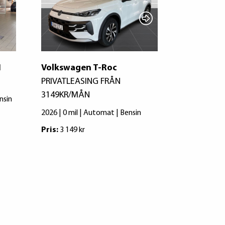
I
Volkswagen T-Roc
Volkswag
PRIVATLEASING FRÅN
150hk
3149KR/MÅN
nsin
2023 | 2847 
2026 | 0 mil | Automat | Bensin
Pris:
264 900
Pris:
3 149 kr