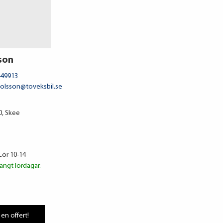
son
-49913
s.olsson@toveksbil.se
0, Skee
Lör 10-14
ängt lördagar.
 en offert!