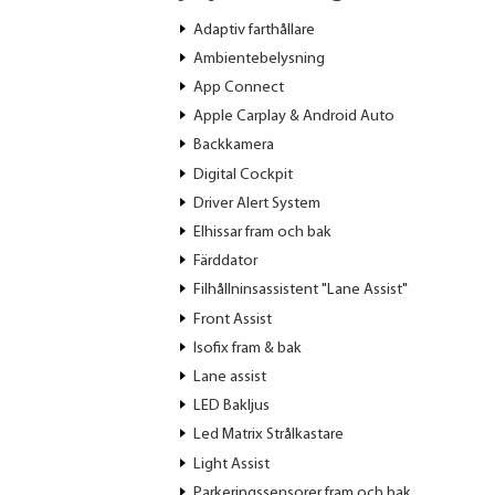
Adaptiv farthållare
Ambientebelysning
App Connect
Apple Carplay & Android Auto
Backkamera
Digital Cockpit
Driver Alert System
Elhissar fram och bak
Färddator
Filhållninsassistent "Lane Assist"
Front Assist
Isofix fram & bak
Lane assist
LED Bakljus
Led Matrix Strålkastare
Light Assist
Parkeringssensorer fram och bak