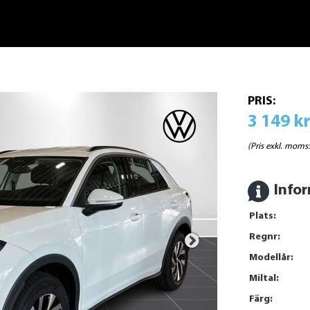
PRIS:
3 149 kr
(Pris exkl. moms:
Info
Plats:
Regnr:
Modellår:
Miltal:
Färg: