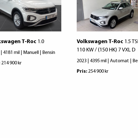
kswagen T-Roc
1.0
Volkswagen T-Roc
1.5 TS
110 KW / (150 HK) 7 VXL D
| 4181 mil | Manuell | Bensin
2023 | 4395 mil | Automat | Be
:
214 900 kr
Pris:
254 900 kr