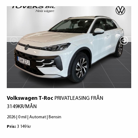
Att låna kostar pengar!
Continental
Om du inte kan betala tillbaka skulden i
Falken
tid riskerar du en betalningsanmärkning,
Michelin
Det kan leda till svårigheter att få hyra
bostad, teckna abonnemang och få nya
Bridgestone
lån. För stöd, vänd dig till budget- och
Bridgestone
skuldrådgivare i din kommun.
Hankook
Konsumentuppgifter finns på
Continental
konsumentverket.se
Michelin
Volkswagen T-Roc
PRIVATLEASING FRÅN
3149KR/MÅN
2026 | 0 mil | Automat | Bensin
Pris:
3 149 kr