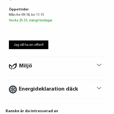
Öppettider
Mån-fre 09-18, lör 11-15
Vecka 25-33, stängt lördagar.
Jag vill ha en offert!
Volkswagen Financial Services
3 827 kr / mån
Miljö
Ränta
6.95%
Uppläggningsavgift
495 kr
Energideklaration däck
Administrationskostnad
59 kr/mån
Kanske är du intresserad av