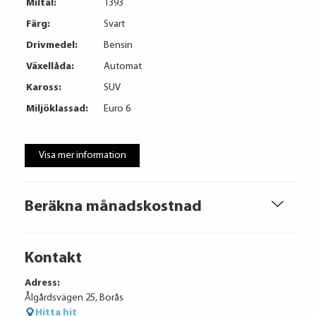
Miltal:
1393
Färg:
Svart
Drivmedel:
Bensin
Växellåda:
Automat
Kaross:
SUV
Miljöklassad:
Euro 6
Visa mer information
Beräkna månadskostnad
Kontakt
Adress:
Ålgårdsvägen 25, Borås
Hitta hit