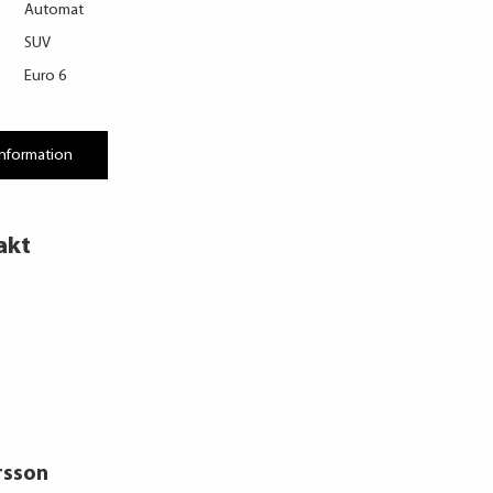
Automat
SUV
Euro 6
information
akt
rsson