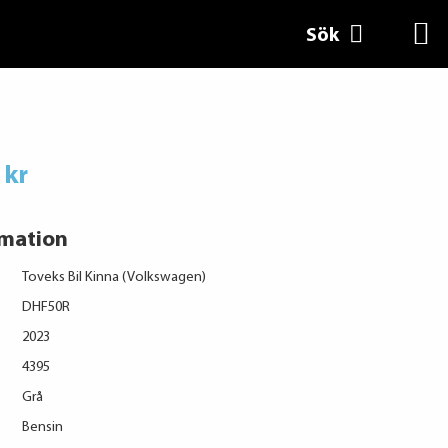
Sök
 kr
rmation
Toveks Bil Kinna (Volkswagen)
DHF50R
2023
4395
Grå
Bensin