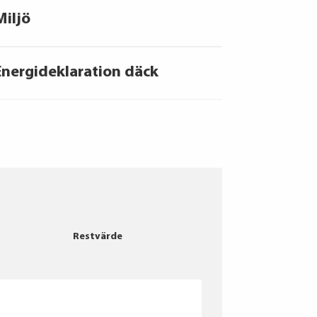
Miljö
Energideklaration däck
Continental
Restvärde
Bridgestone
Continental
Bridgestone
Michelin
Bridgestone