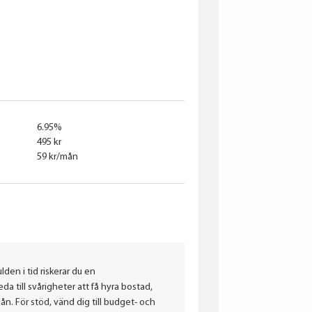
Hankook
Falken
6.95%
495 kr
59 kr/mån
lden i tid riskerar du en
a till svårigheter att få hyra bostad,
. För stöd, vänd dig till budget- och