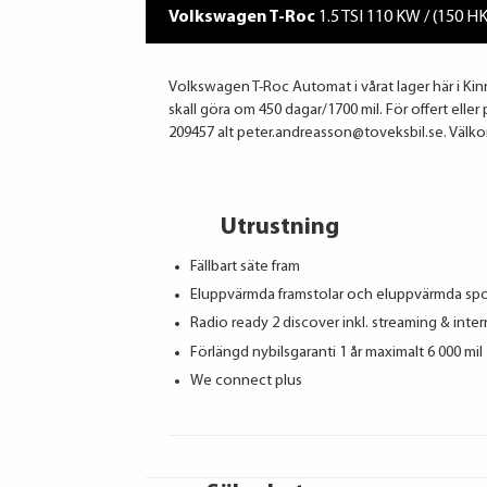
Volkswagen T-Roc
1.5 TSI 110 KW / (150 H
Volkswagen T-Roc Automat i vårat lager här i Kinna
skall göra om 450 dagar/1700 mil. För offert elle
209457 alt peter.andreasson@toveksbil.se. Välk
Utrustning
Fällbart säte fram
Eluppvärmda framstolar och eluppvärmda sp
Radio ready 2 discover inkl. streaming & inter
Förlängd nybilsgaranti 1 år maximalt 6 000 mil
We connect plus