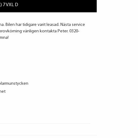
K) 7 VXL D
. Bilen har tidigare varit leasad. Nästa service
r provkörning vänligen kontakta Peter. 0320-
omna!
olarmunstycken
net