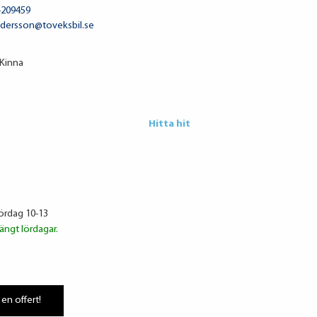
-209459
ndersson@toveksbil.se
 Kinna
Hitta hit
Lördag 10-13
ängt lördagar.
 en offert!