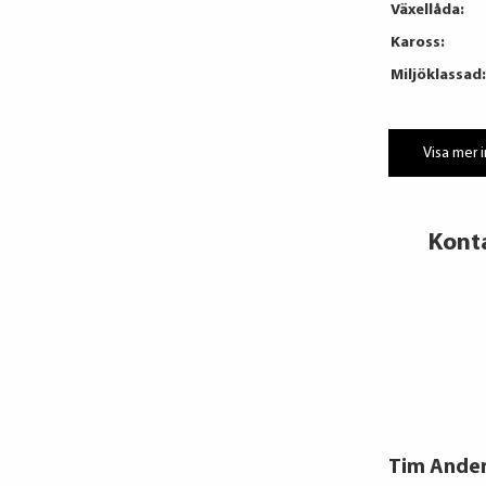
Växellåda:
Kaross:
Miljöklassad:
Visa mer 
Kont
Tim Ande