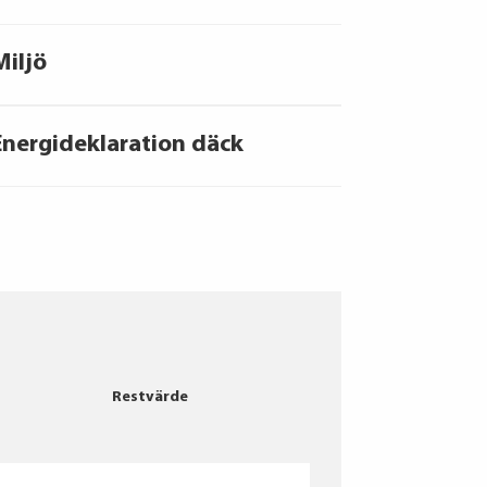
Miljö
Energideklaration däck
GOODYEAR
Restvärde
Michelin
Bridgestone
Falken
Falken