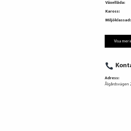
Växellåda:
Kaross:
Miljöklassad:
Visa mer 
Kont
Adress:
Ålgårdsvägen 2