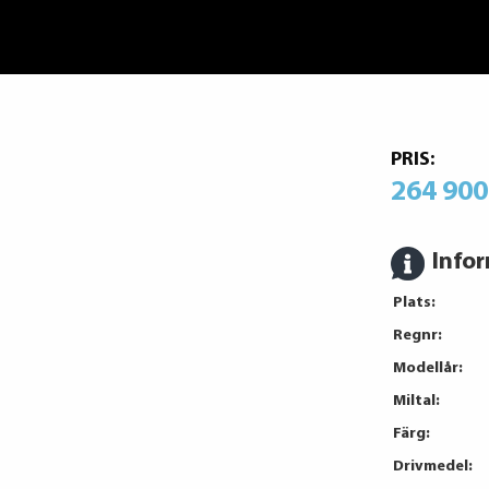
PRIS:
264 900
Info
Plats:
Regnr:
Modellår:
Miltal:
Färg:
Drivmedel: