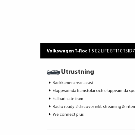
Volkswagen T-Roc
1.5 E2 LIFE BT110 TSID
Utrustning
Backkamera rear assist
Eluppvärmda framstolar och eluppvärmda sp
Fällbart säte fram
Radio ready 2 discover inkl. streaming & inter
We connect plus