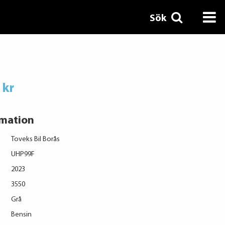
Sök
 kr
rmation
Toveks Bil Borås
UHP99F
2023
3550
Grå
Bensin