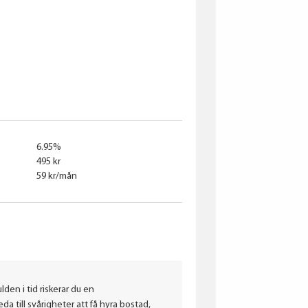
Bridgestone
GOODYEAR
Continental
6.95%
495 kr
59 kr/mån
lden i tid riskerar du en
a till svårigheter att få hyra bostad,