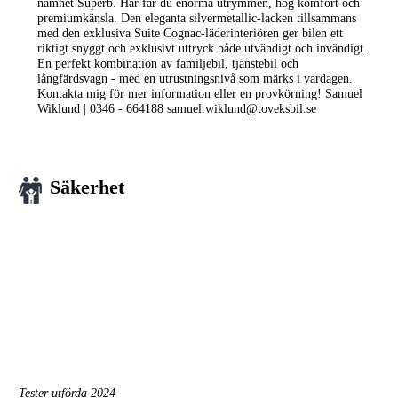
namnet Superb. Här får du enorma utrymmen, hög komfort och
premiumkänsla. Den eleganta silvermetallic-lacken tillsammans
med den exklusiva Suite Cognac-läderinteriören ger bilen ett
riktigt snyggt och exklusivt uttryck både utvändigt och invändigt.
En perfekt kombination av familjebil, tjänstebil och
långfärdsvagn - med en utrustningsnivå som märks i vardagen.
Kontakta mig för mer information eller en provkörning! Samuel
Wiklund | 0346 - 664188 samuel.wiklund@toveksbil.se
Säkerhet
Tester utförda 2024