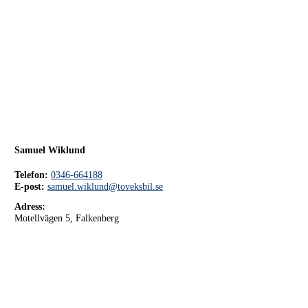
Ränta
6.95%
Uppläggningsavgift
495 kr
Administrationskostnad
59 kr/mån
Att låna kostar pengar!
Samuel Wiklund
Om du inte kan betala tillbaka skulden i tid
riskerar du en betalningsanmärkning, Det kan
Telefon:
0346-664188
leda till svårigheter att få hyra bostad, teckna
E-post:
samuel.wiklund@toveksbil.se
abonnemang och få nya lån. För stöd, vänd dig
till budget- och skuldrådgivare i din kommun.
Adress:
Konsumentuppgifter finns på
Motellvägen 5, Falkenberg
konsumentverket.se