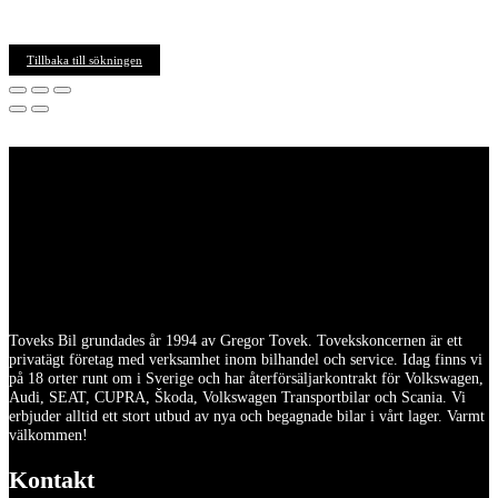
Tillbaka till sökningen
Toveks Bil grundades år 1994 av Gregor Tovek. Tovekskoncernen är ett
privatägt företag med verksamhet inom bilhandel och service. Idag finns vi
på 18 orter runt om i Sverige och har återförsäljarkontrakt för Volkswagen,
Audi, SEAT, CUPRA, Škoda, Volkswagen Transportbilar och Scania. Vi
erbjuder alltid ett stort utbud av nya och begagnade bilar i vårt lager. Varmt
välkommen!
Kontakt