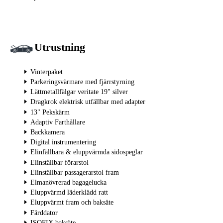
Utrustning
Vinterpaket
Parkeringsvärmare med fjärrstyrning
Lättmetallfälgar veritate 19" silver
Dragkrok elektrisk utfällbar med adapter
13" Pekskärm
Adaptiv Farthållare
Backkamera
Digital instrumentering
Elinfällbara & eluppvärmda sidospeglar
Elinställbar förarstol
Elinställbar passagerarstol fram
Elmanövrerad bagagelucka
Eluppvärmd läderklädd ratt
Eluppvärmt fram och baksäte
Färddator
ISOFIX baksäte