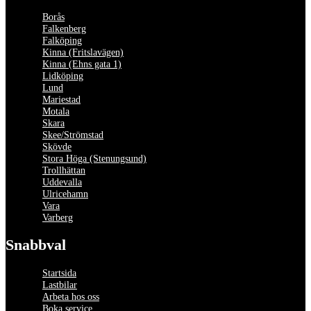
Borås
Falkenberg
Falköping
Kinna (Fritslavägen)
Kinna (Ehns gata 1)
Lidköping
Lund
Mariestad
Motala
Skara
Skee/Strömstad
Skövde
Stora Höga (Stenungsund)
Trollhättan
Uddevalla
Ulricehamn
Vara
Varberg
Snabbval
Startsida
Lastbilar
Arbeta hos oss
Boka service