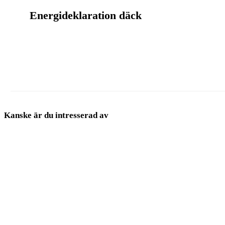
Energideklaration däck
Hankook
Pirelli
Goodyear
Kanske är du intresserad av
Bridgestone
Goodyear
Pirelli
Hankook
Goodyear