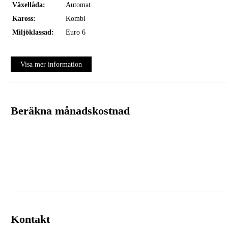
Växellåda:
Automat
Kaross:
Kombi
Miljöklassad:
Euro 6
Visa mer information
Beräkna månadskostnad
Volkswagen Financial Services
Kontakt