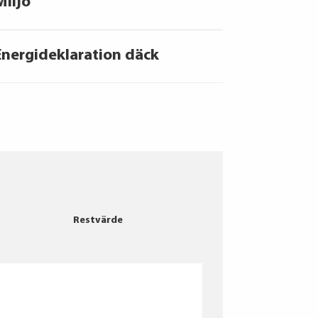
Miljö
Energideklaration däck
Continental
Restvärde
GOODYEAR
Bridgestone
Continental
Bridgestone
Continental
KINERGY Eco