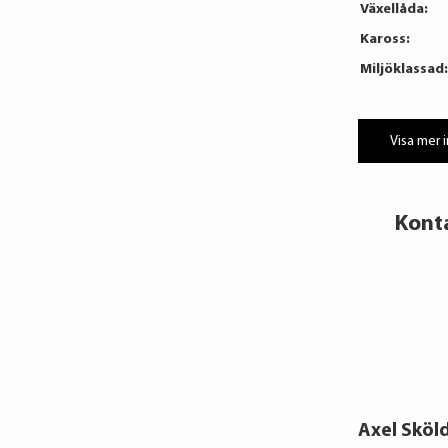
Växellåda:
Kaross:
Miljöklassad:
Visa mer 
Kont
Axel Sköl