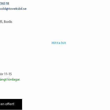
236518
skold@toveksbil.se
5, Borås
Hitta hit
lör 11-15
ängt lördagar.
 en offert!