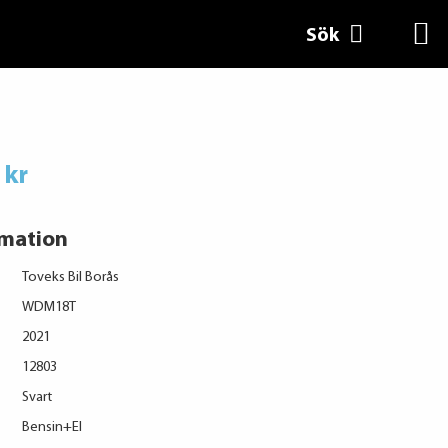
Sök
 kr
rmation
Toveks Bil Borås
WDM18T
2021
12803
Svart
Bensin+El