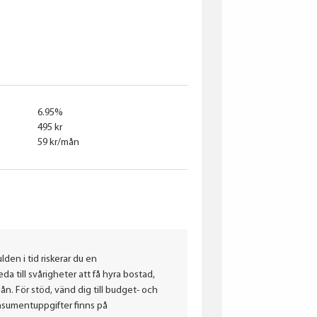
Continental
6.95%
495 kr
59 kr/mån
lden i tid riskerar du en
a till svårigheter att få hyra bostad,
. För stöd, vänd dig till budget- och
nsumentuppgifter finns på