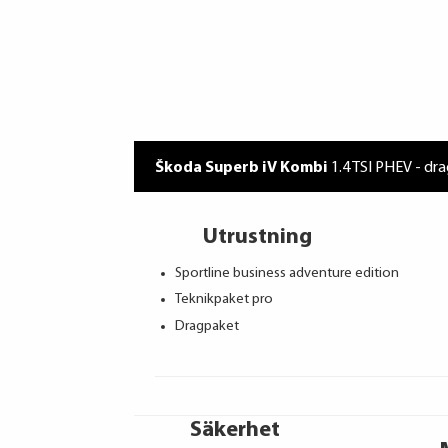
Škoda Superb iV Kombi
1.4 TSI PHEV - dr
Utrustning
Sportline business adventure edition
Teknikpaket pro
Dragpaket
Säkerhet