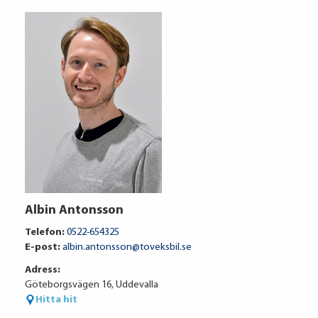
Volkswagen Financial Services
Albin Antonsson
6 865 kr / mån
Telefon:
0522-654325
E-post:
albin.antonsson@toveksbil.se
Adress:
Ränta
6.95%
Göteborgsvägen 16, Uddevalla
Uppläggningsavgift
495 kr
Hitta hit
Administrationskostnad
59 kr/mån