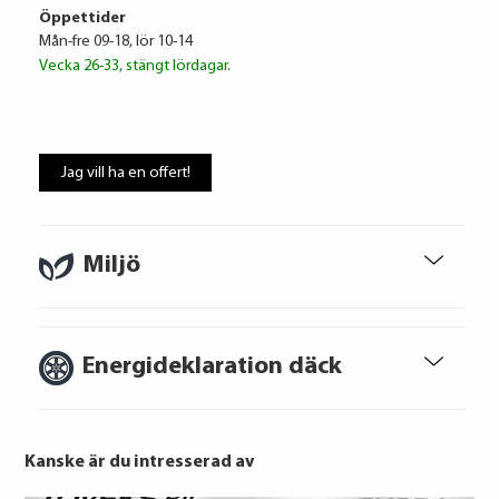
Öppettider
Mån-fre 09-18, lör 10-14
Vecka 26-33, stängt lördagar.
Att låna kostar pengar!
Om du inte kan betala tillbaka skulden i
Jag vill ha en offert!
tid riskerar du en betalningsanmärkning,
Det kan leda till svårigheter att få hyra
bostad, teckna abonnemang och få nya
lån. För stöd, vänd dig till budget- och
Miljö
skuldrådgivare i din kommun.
Konsumentuppgifter finns på
konsumentverket.se
Energideklaration däck
Kanske är du intresserad av