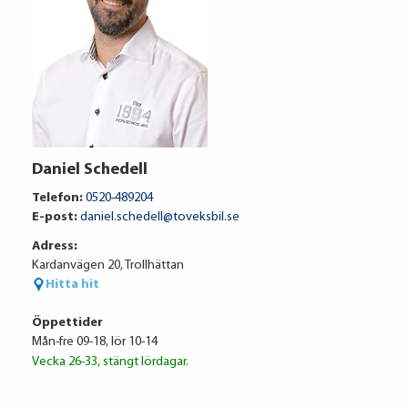
Volkswagen Financial Services
Daniel Schedell
6 557 kr / mån
Telefon:
0520-489204
E-post:
daniel.schedell@toveksbil.se
Adress:
Ränta
6.95%
Kardanvägen 20, Trollhättan
Uppläggningsavgift
495 kr
Hitta hit
Administrationskostnad
59 kr/mån
Öppettider
Mån-fre 09-18, lör 10-14
Vecka 26-33, stängt lördagar.