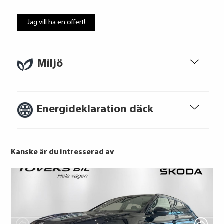
Att låna kostar pengar!
Om du inte kan betala tillbaka skulden i
Jag vill ha en offert!
tid riskerar du en betalningsanmärkning,
Det kan leda till svårigheter att få hyra
bostad, teckna abonnemang och få nya
lån. För stöd, vänd dig till budget- och
Miljö
skuldrådgivare i din kommun.
Konsumentuppgifter finns på
konsumentverket.se
Energideklaration däck
Kanske är du intresserad av
Pirelli
Goodyear