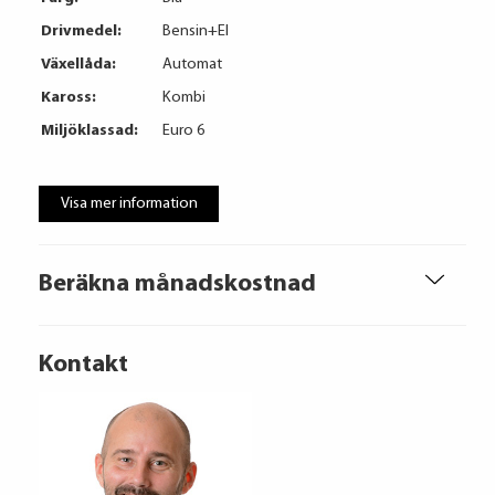
Drivmedel:
Bensin+El
Växellåda:
Automat
Kaross:
Kombi
Miljöklassad:
Euro 6
Visa mer information
Beräkna månadskostnad
Kontakt