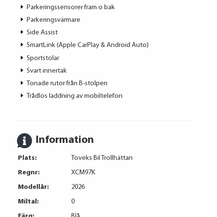
Parkeringssensorer fram o bak
Parkeringsvärmare
Side Assist
SmartLink (Apple CarPlay & Android Auto)
Sportstolar
Svart innertak
Tonade rutor från B-stolpen
Trådlös laddning av mobiltelefon
Information
Plats:
Toveks Bil Trollhättan
Regnr:
XCM97K
Modellår:
2026
Miltal:
0
Färg:
Blå