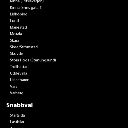
Kinna (Fritslavägen)
Kinna (Ehns gata 1)
Lidköping
Lund
Mariestad
Motala
Skara
Skee/Strömstad
Skövde
Stora Höga (Stenungsund)
Trollhättan
Uddevalla
Ulricehamn
Vara
Varberg
Snabbval
Startsida
Lastbilar