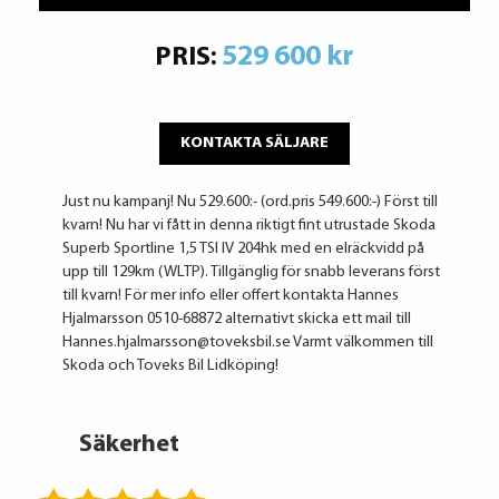
529 600 kr
PRIS:
KONTAKTA SÄLJARE
Just nu kampanj! Nu 529.600:- (ord.pris 549.600:-) Först till
kvarn! Nu har vi fått in denna riktigt fint utrustade Skoda
Superb Sportline 1,5 TSI IV 204hk med en elräckvidd på
upp till 129km (WLTP). Tillgänglig för snabb leverans först
till kvarn! För mer info eller offert kontakta Hannes
Hjalmarsson 0510-68872 alternativt skicka ett mail till
Hannes.hjalmarsson@toveksbil.se Varmt välkommen till
Skoda och Toveks Bil Lidköping!
Säkerhet