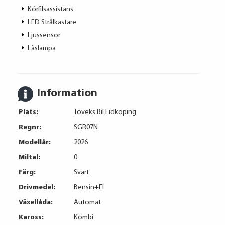
Körfilsassistans
LED Strålkastare
Ljussensor
Läslampa
Information
Plats:
Toveks Bil Lidköping
Regnr:
SGR07N
Modellår:
2026
Miltal:
0
Färg:
Svart
Drivmedel:
Bensin+El
Växellåda:
Automat
Kaross:
Kombi