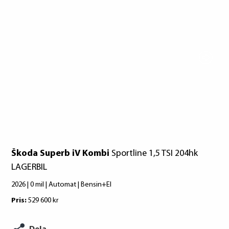
lån. För stöd, vänd dig till budget- och
skuldrådgivare i din kommun.
Goodyear
Konsumentuppgifter finns på
Pirelli
konsumentverket.se
Škoda Superb iV Kombi
Sportline 1,5 TSI 204hk
LAGERBIL
2026 | 0 mil | Automat | Bensin+El
Pris:
529 600 kr