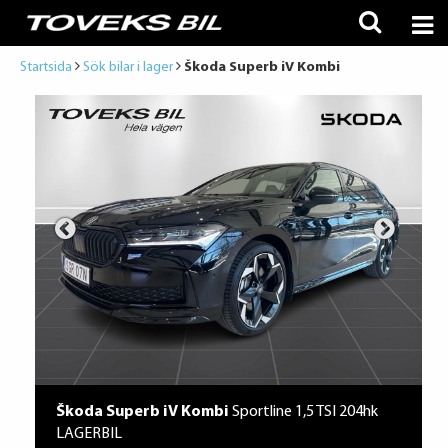
Startsida
Sök bilar i lager
Škoda Superb iV Kombi
Škoda Superb iV Kombi
Sportline 1,5 TSI 204hk
LAGERBIL